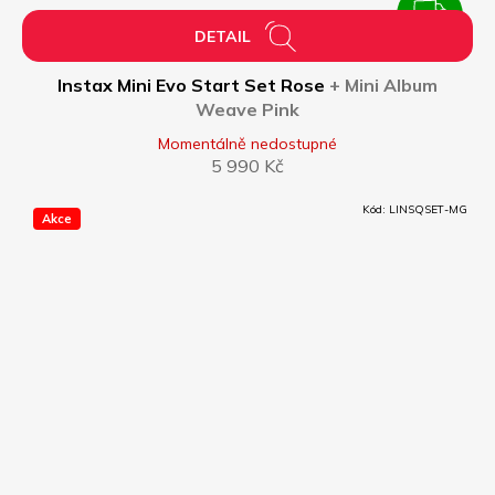
ZDARMA
Z
DETAIL
D
Instax Mini Evo Start Set Rose
+ Mini Album
Weave Pink
A
Momentálně nedostupné
5 990 Kč
R
Kód:
LINSQSET-MG
Akce
M
A