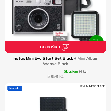
u
k
t
ů
ZDARMA
DO KOŠÍKU
Z
D
Instax Mini Evo Start Set Black
+ Mini Album
Weave Black
A
Skladem
(4 ks)
Průměrné
5 999 Kč
hodnocení
R
produktu
je
Kód:
MINI99SBLACK
Novinka
M
5,0
z
A
5
hvězdiček.