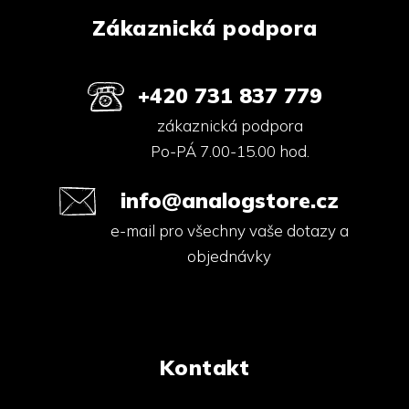
ý
Zákaznická podpora
p
i
s
u
+420 731 837 779
zákaznická podpora
Po-PÁ 7.00-15.00 hod.
info@analogstore.cz
e-mail pro všechny vaše dotazy a
objednávky
Kontakt