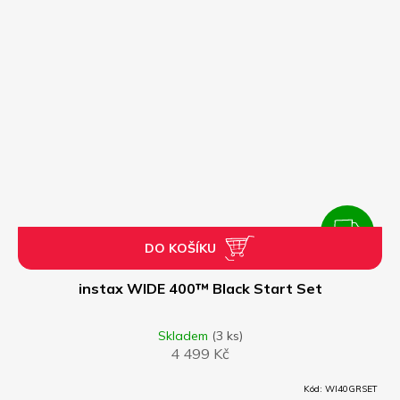
ZDARMA
DO KOŠÍKU
Z
D
instax WIDE 400™ Black Start Set
A
Skladem
(3 ks)
4 499 Kč
R
Kód:
WI40GRSET