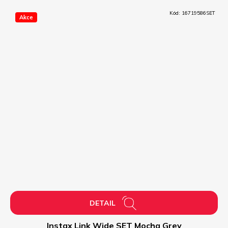
Kód:
16719586SET
Akce
DETAIL
Instax Link Wide SET Mocha Grey