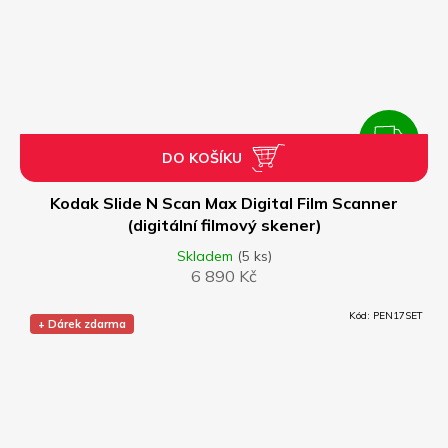
ZDARMA
DO KOŠÍKU
Z
D
Kodak Slide N Scan Max Digital Film Scanner
(digitální filmový skener)
A
Skladem
(5 ks)
6 890 Kč
R
Kód:
PEN17SET
+ Dárek zdarma
M
A