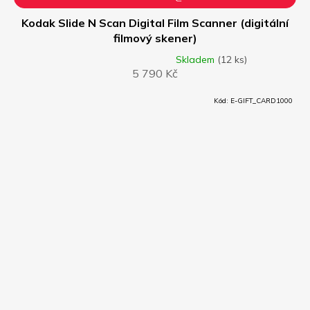
Z
D
Kodak Slide N Scan Digital Film Scanner (digitální
filmový skener)
A
Skladem
(12 ks)
Průměrné
5 790 Kč
hodnocení
R
produktu
je
Kód:
E-GIFT_CARD1000
M
4,8
z
A
5
hvězdiček.