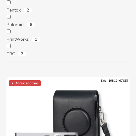
Pentax
2
Polaroid
6
PrintWorks
1
TBC
2
V
Kód:
16812467SET
ý
+ Dárek zdarma
p
i
s
p
r
o
d