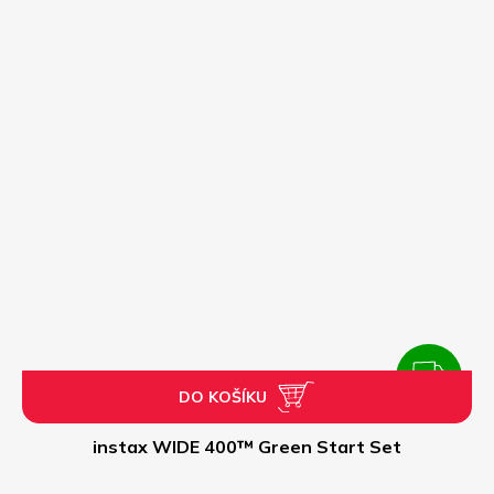
M
A
ZDARMA
DO KOŠÍKU
Z
D
instax WIDE 400™ Green Start Set