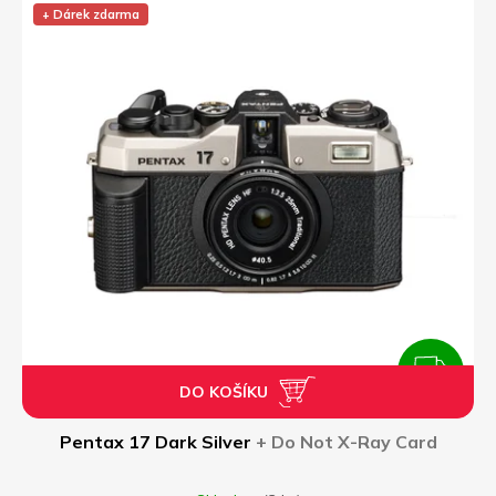
M
5,0
+ Dárek zdarma
z
A
5
hvězdiček.
ZDARMA
DO KOŠÍKU
Z
D
Pentax 17 Dark Silver
+ Do Not X-Ray Card