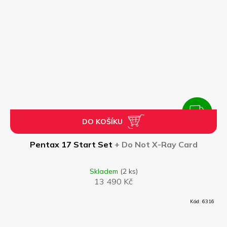
ZDARMA
DO KOŠÍKU
Z
D
Pentax 17 Start Set
+ Do Not X-Ray Card
A
Skladem
(2 ks)
13 490 Kč
R
Kód:
6316
M