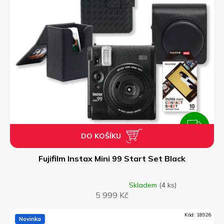
ZDARMA
DO KOŠÍKU
Z
D
Fujifilm Instax Mini 99 Start Set Black
A
Skladem
(4 ks)
Průměrné
5 999 Kč
hodnocení
R
produktu
je
Kód:
18926
Novinka