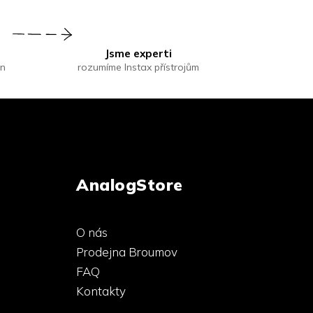
Jsme experti
in
rozumíme Instax přístrojům
AnalogStore
O nás
Prodejna Broumov
FAQ
Kontakty