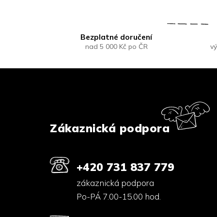
Bezplatné doručení
nad 5 000 Kč po ČR
vý
Z
á
p
a
t
í
Zákaznická podpora
+420 731 837 779
zákaznická podpora
Po-PÁ 7.00-15.00 hod.