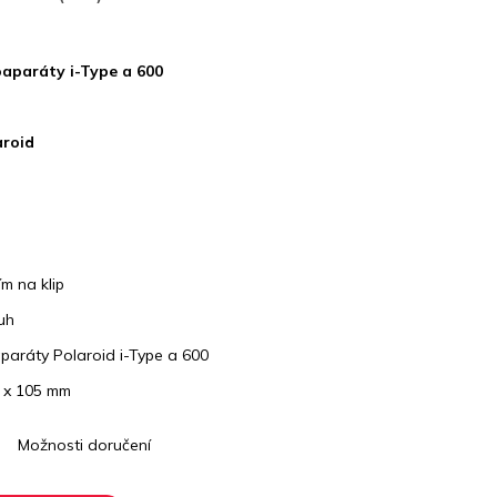
aparáty i-Type a 600
aroid
m na klip
uh
paráty Polaroid i-Type a 600
m x 105 mm
Možnosti doručení