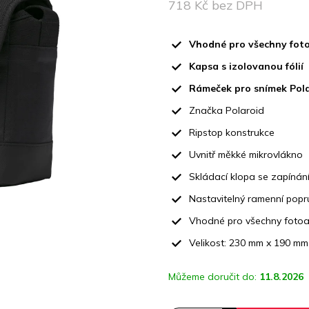
z
718 Kč bez DPH
5
Měrná
hvězdiček.
cena:
Vhodné pro všechny foto
Kapsa s izolovanou fólií
Rámeček pro snímek Pol
Značka Polaroid
Ripstop konstrukce
Uvnitř měkké mikrovlákno
Skládací klopa se zapínání
Nastavitelný ramenní popr
Vhodné pro všechny fotoa
Velikost: 230 mm x 190 m
Můžeme doručit do:
11.8.2026