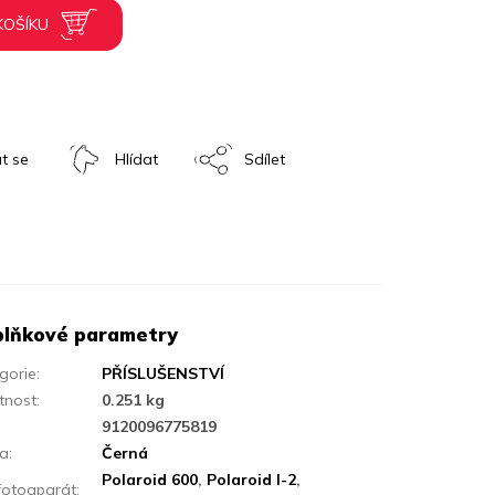
KOŠÍKU
t se
Hlídat
Sdílet
lňkové parametry
gorie
:
PŘÍSLUŠENSTVÍ
tnost
:
0.251 kg
:
9120096775819
va
:
Černá
Polaroid 600
,
Polaroid I-2
,
fotoaparát
: