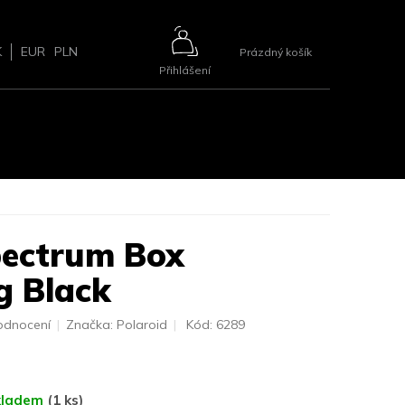
NÁKUPNÍ
K
EUR
PLN
Prázdný košík
Přihlášení
KOŠÍK
ŘÍSLUŠENSTVÍ
BLOG
2+1 ZDARMA
KONTAKTY
pectrum Box
g Black
odnocení
Značka:
Polaroid
Kód:
6289
kladem
(1 ks)