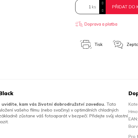
PŘIDAT DO 
Doprava a platba
Tisk
Zepta
Black
Dop
uvidíte, kam vás životní dobrodružství zavedou.
Tato
Kate
ložení vašeho filmu (nebo svačiny) v optimálních chladných
Hmo
základně zůstane váš fotoaparát v bezpečí.
Přidejte svůj vlastní
EAN
azit.
Bar
Pro 