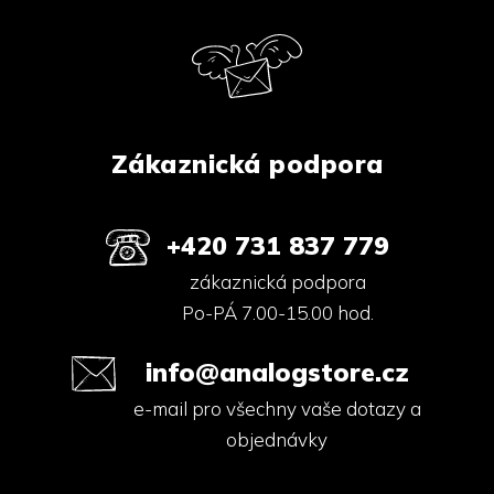
d
p
a
a
c
í
t
p
í
r
v
k
Zákaznická podpora
y
v
ý
p
+420 731 837 779
i
s
zákaznická podpora
u
Po-PÁ 7.00-15.00 hod.
info@analogstore.cz
e-mail pro všechny vaše dotazy a
objednávky