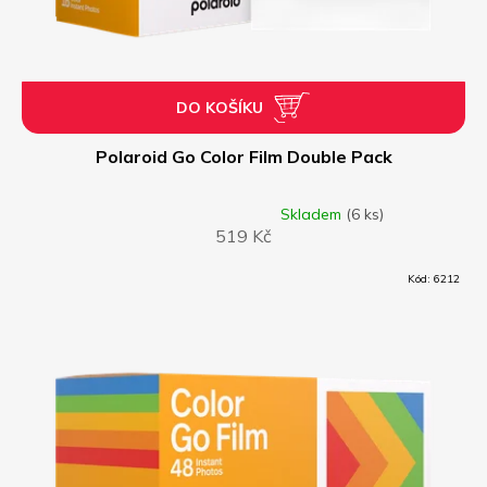
DO KOŠÍKU
Polaroid Go Color Film Double Pack
Skladem
(6 ks)
Průměrné
519 Kč
hodnocení
produktu
je
Kód:
6212
3,0
z
5
hvězdiček.