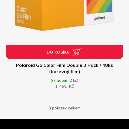
DO KOŠÍKU
Polaroid Go Color Film Double 3 Pack / 48ks
(barevný film)
Skladem
(2 ks)
1 490 Kč
3
položek celkem
O
v
l
Z
á
á