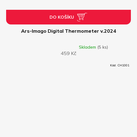
DO KOŠÍKU
Ars-Imago Digital Thermometer v.2024
Skladem
(5 ks)
Průměrné
459 Kč
hodnocení
produktu
je
Kód:
CH1001
5,0
z
5
hvězdiček.