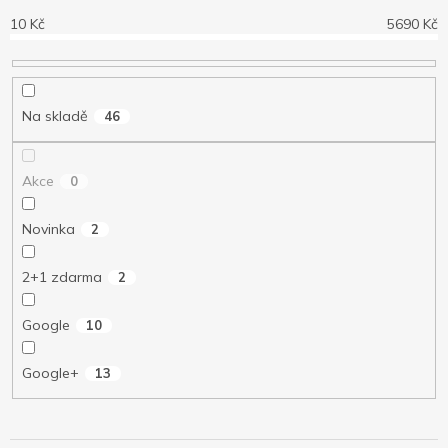
r
o
10
Kč
5690
Kč
d
u
k
t
Na skladě
46
ů
Akce
0
Novinka
2
2+1 zdarma
2
Google
10
Google+
13