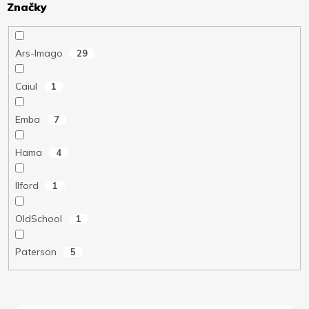
Značky
Ars-Imago
29
Caiul
1
Emba
7
Hama
4
Ilford
1
OldSchool
1
Paterson
5
V