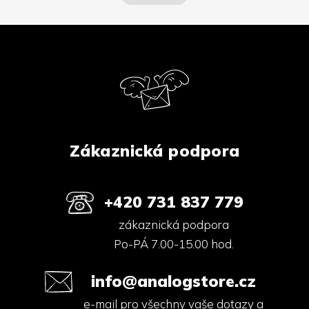
á
k
d
o
a
v
Z
c
á
á
n
í
p
í
p
a
r
v
t
k
í
y
v
ý
Zákaznická podpora
p
i
s
u
+420 731 837 779
zákaznická podpora
Po-PÁ 7.00-15.00 hod.
info@analogstore.cz
e-mail pro všechny vaše dotazy a