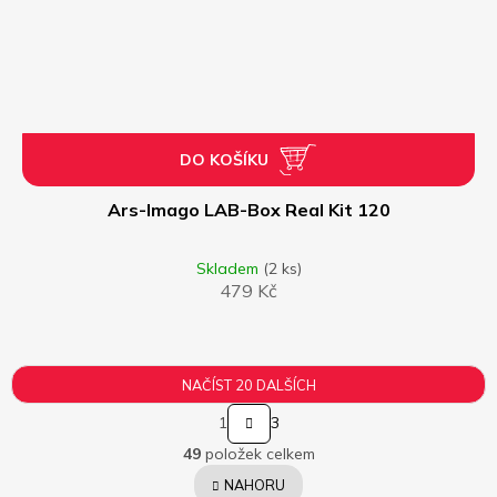
DO KOŠÍKU
Ars-Imago LAB-Box Real Kit 120
Skladem
(2 ks)
479 Kč
NAČÍST 20 DALŠÍCH
S
1
3
t
O
r
49
položek celkem
v
á
l
NAHORU
n