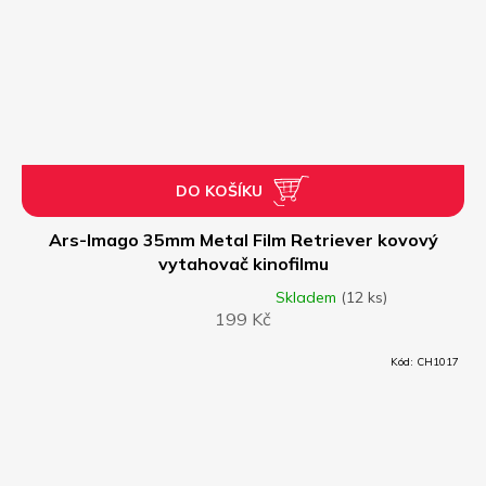
DO KOŠÍKU
Ars-Imago 35mm Metal Film Retriever kovový
vytahovač kinofilmu
Skladem
(12 ks)
Průměrné
199 Kč
hodnocení
produktu
je
Kód:
CH1017
1,0
z
5
hvězdiček.