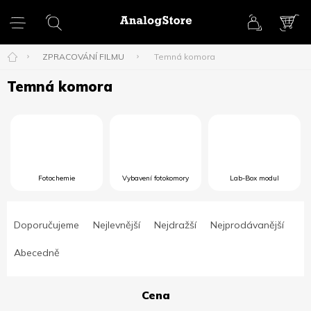
Přejít
na
obsah
NÁK
KOŠ
ZPRACOVÁNÍ FILMU
Temná komora
Temná komora
Fotochemie
Vybavení fotokomory
Lab-Box modul
Ř
a
Doporučujeme
Nejlevnější
Nejdražší
Nejprodávanější
z
e
Abecedně
n
í
Cena
p