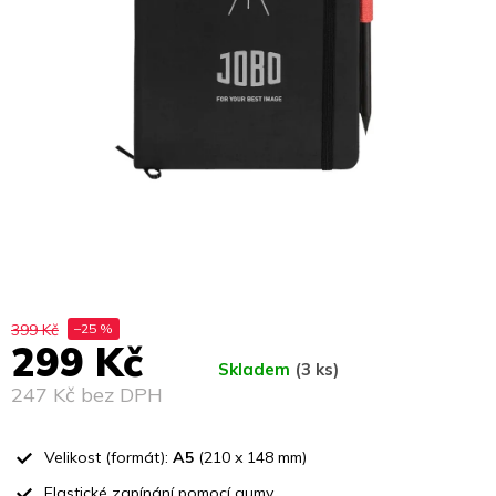
399 Kč
–25 %
299 Kč
Skladem
(3 ks)
247 Kč bez DPH
Měrná
cena:
Velikost (formát):
A5
(210 x 148 mm)
Elastické zapínání pomocí gumy