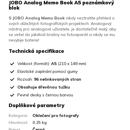
JOBO Analog Memo Book A5 poznámkový
blok
S JOBO Analog Memo Book
nikdy neztratíte přehled o
svých důležitých fotografických projektech.
Analogový
nástroj pro analogové uživatele, je dostatečně malý, aby
se vešel do jakékoli brašny na fotoaparát a nikdy se mu
nevybije baterie!
Technická specifikace
Velikost (formát):
A5
(210 x 148 mm)
Elastické zapínání pomocí gumy
Rozsah:
96 nelinkovaných stran
Obsahuje dřevěnou tužku
Pevné desky s černou barvou
Doplňkové parametry
Kategorie
:
Oblečení pro fotografy
Hmotnost
:
0.25 kg
Barva
:
Černá