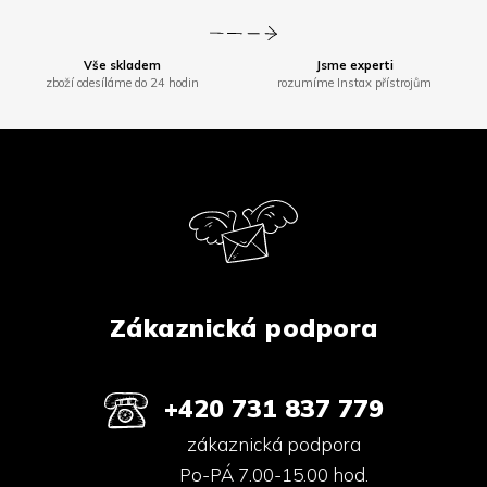
Vše skladem
Jsme experti
zboží odesíláme do 24 hodin
rozumíme Instax přístrojům
Z
á
p
a
t
í
Zákaznická podpora
+420 731 837 779
zákaznická podpora
Po-PÁ 7.00-15.00 hod.