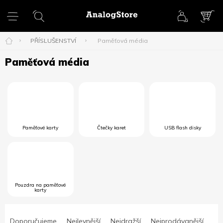
Přejít
na
obsah
NÁK
KOŠ
PŘÍSLUŠENSTVÍ
Paměťová média
Paměťová média
Paměťové karty
Čtečky karet
USB flash disky
Pouzdra na paměťové
karty
Ř
a
Doporučujeme
Nejlevnější
Nejdražší
Nejprodávanější