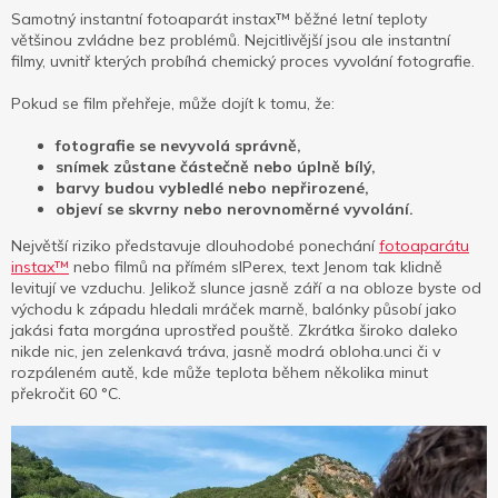
Samotný instantní fotoaparát instax™ běžné letní teploty
většinou zvládne bez problémů. Nejcitlivější jsou ale instantní
filmy, uvnitř kterých probíhá chemický proces vyvolání fotografie.
Pokud se film přehřeje, může dojít k tomu, že:
fotografie se nevyvolá správně,
snímek zůstane částečně nebo úplně bílý,
barvy budou vybledlé nebo nepřirozené,
objeví se skvrny nebo nerovnoměrné vyvolání.
Největší riziko představuje dlouhodobé ponechání
fotoaparátu
instax™
nebo filmů na přímém slPerex, text Jenom tak klidně
levitují ve vzduchu. Jelikož slunce jasně září a na obloze byste od
východu k západu hledali mráček marně, balónky působí jako
jakási fata morgána uprostřed pouště. Zkrátka široko daleko
nikde nic, jen zelenkavá tráva, jasně modrá obloha.unci či v
rozpáleném autě, kde může teplota během několika minut
překročit 60 °C.