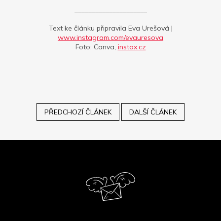
_____________________
Text ke článku připravila Eva Urešová |
www.instagram.com/evauresova
Foto: Canva,
instax.cz
PŘEDCHOZÍ ČLÁNEK
DALŠÍ ČLÁNEK
Z
á
p
a
t
í