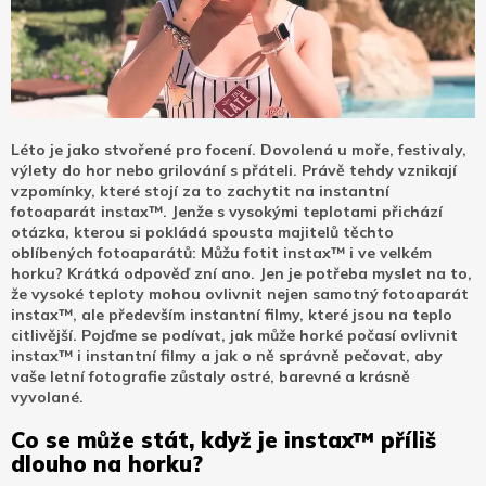
Léto je jako stvořené pro focení. Dovolená u moře, festivaly,
výlety do hor nebo grilování s přáteli. Právě tehdy vznikají
vzpomínky, které stojí za to zachytit na instantní
fotoaparát instax™. Jenže s vysokými teplotami přichází
otázka, kterou si pokládá spousta majitelů těchto
oblíbených fotoaparátů: Můžu fotit instax™ i ve velkém
horku? Krátká odpověď zní ano. Jen je potřeba myslet na to,
že vysoké teploty mohou ovlivnit nejen samotný fotoaparát
instax™, ale především instantní filmy, které jsou na teplo
citlivější.
Pojďme se podívat, jak může horké počasí ovlivnit
instax™ i instantní filmy a jak o ně správně pečovat, aby
vaše letní fotografie zůstaly ostré, barevné a krásně
vyvolané.
Co se může stát, když je instax™ příliš
dlouho na horku?