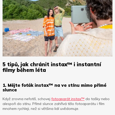
5 tipů, jak chránit instax™ i instantní
filmy během léta
1. Mějte foťák instax™ na ve stínu mimo přímé
slunce
Když zrovna nefotíš, schovej
fotoaparát instax™
do tašky nebo
alespoň do stínu. Přímé slunce zahřívá tělo fotoaparátu i film
mnohem rychleji, než si většina lidí uvědomuje.