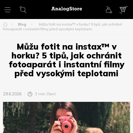
Přejít
na
obsah
NÁK
KOŠ
Blog
Můžu fotit na instax™ v horku? 5 tipů, jak ochránit
fotoaparát i instantní filmy před vysokými teplotami
Můžu fotit na instax™ v
horku? 5 tipů, jak ochránit
fotoaparát i instantní filmy
před vysokými teplotami
29.6.2026
3 min čtení