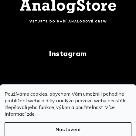
Instagram
Copyright 2026
AnalogStore.cz
. Všechna práva
Používáme cookies, abychom Vám umožnili pohodlné
vyhrazena.
Upravit nastavení cookies
prohlížení webu a díky analýze provozu webu neustále
zlepšovali jeho funkce, výkon a použitelnost. Více
informací
zde
.
Vytvořil Shoptet
&
&
Nastavení