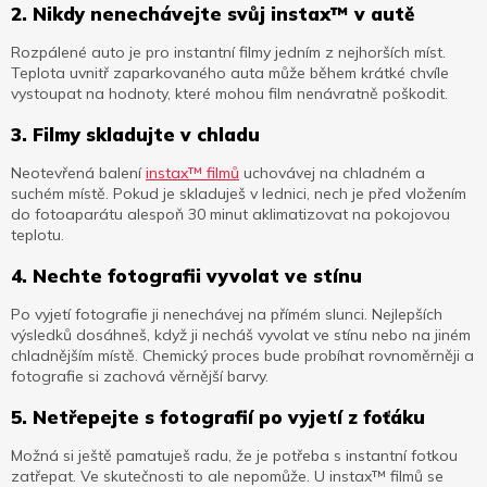
2. Nikdy nenechávejte svůj instax™ v autě
Rozpálené auto je pro instantní filmy jedním z nejhorších míst.
Teplota uvnitř zaparkovaného auta může během krátké chvíle
vystoupat na hodnoty, které mohou film nenávratně poškodit.
3. Filmy skladujte v chladu
Neotevřená balení
instax™ filmů
uchovávej na chladném a
suchém místě. Pokud je skladuješ v lednici, nech je před vložením
do fotoaparátu alespoň 30 minut aklimatizovat na pokojovou
teplotu.
4. Nechte fotografii vyvolat ve stínu
Po vyjetí fotografie ji nenechávej na přímém slunci. Nejlepších
výsledků dosáhneš, když ji necháš vyvolat ve stínu nebo na jiném
chladnějším místě. Chemický proces bude probíhat rovnoměrněji a
fotografie si zachová věrnější barvy.
5. Netřepejte s fotografií po vyjetí z foťáku
Možná si ještě pamatuješ radu, že je potřeba s instantní fotkou
zatřepat. Ve skutečnosti to ale nepomůže. U instax™ filmů se