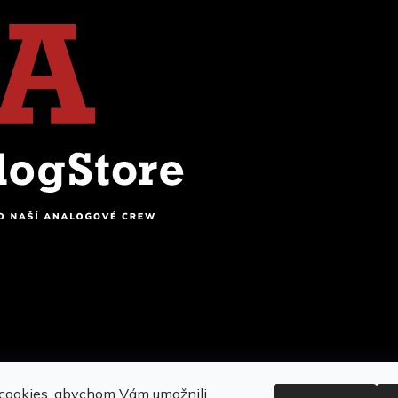
6
AnalogStore.cz
. Všechna práva vyhrazena.
Upravit na
cookies, abychom Vám umožnili