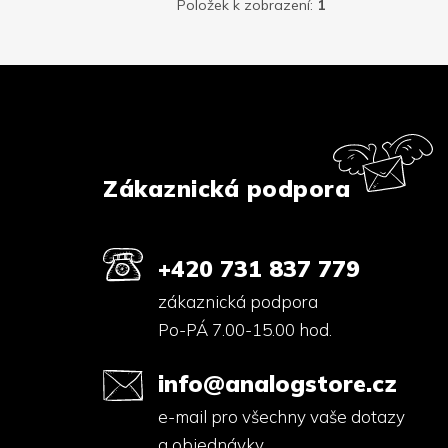
Položek k zobrazení:
1
Z
á
p
a
t
í
Zákaznická podpora
+420 731 837 779
zákaznická podpora
Po-PÁ 7.00-15.00 hod.
info@analogstore.cz
e-mail pro všechny vaše dotazy
a objednávky