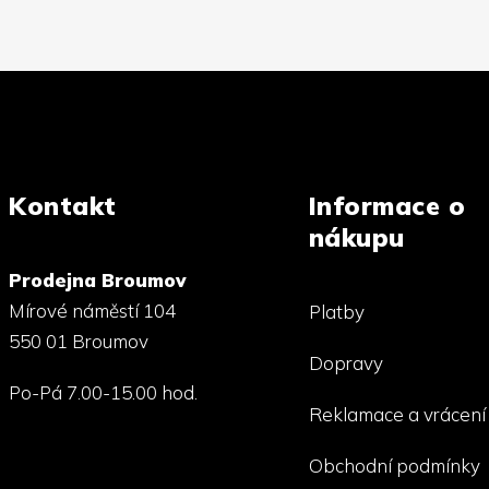
d
a
c
í
p
r
v
k
y
v
ý
Kontakt
Informace o
p
nákupu
i
s
u
Prodejna Broumov
Mírové náměstí 104
Platby
550 01 Broumov
Dopravy
Po-Pá 7.00-15.00 hod.
Reklamace a vrácení
Obchodní podmínky