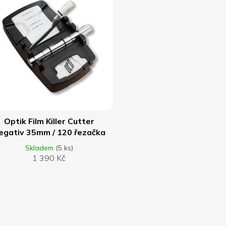
DO KOŠÍKU
Optik Film Killer Cutter
egativ 35mm / 120 řezačka
filmu
Skladem
(5 ks)
1 390 Kč
O
v
l
á