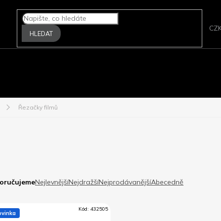
CZ
HLEDAT
A FOTOPAPÍRY
FILMOVÉ SKENERY
ZPRACOVÁNÍ FILMU
P
Řezačky filmů
oručujeme
Nejlevnější
Nejdražší
Nejprodávanější
Abecedně
Kód:
432505
ovinka