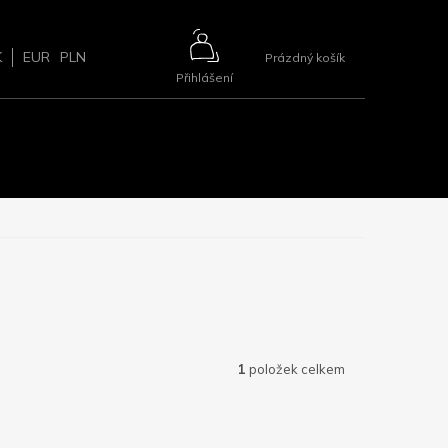
NÁKUPNÍ
K
EUR
PLN
Prázdný košík
Přihlášení
KOŠÍK
ŘÍSLUŠENSTVÍ
BLOG
2+1 ZDARMA
KONTAKTY
1
položek celkem