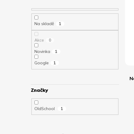
ý
a
í
p
n
p
i
n
r
s
Na skladě
í
o
1
p
p
d
r
a
u
Akce
0
o
n
k
d
e
t
Novinka
1
u
l
ů
k
Google
1
t
ů
N
Značky
OldSchool
1