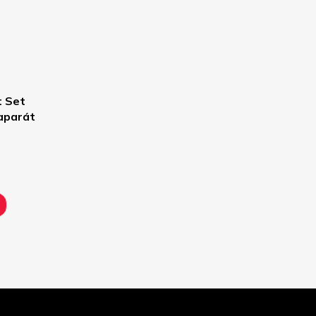
t Set
oaparát