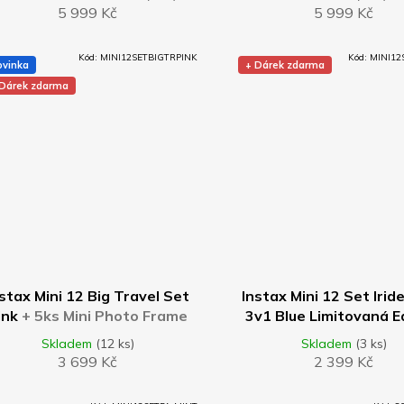
5 999 Kč
5 999 Kč
nocení
R
uktu
M
Kód:
MINI12SETBIGTRPINK
Kód:
MINI12
ovinka
+ Dárek zdarma
 Dárek zdarma
A
diček.
DO KOŠÍKU
DO KOŠÍKU
stax Mini 12 Big Travel Set
Instax Mini 12 Set Irid
ink
+ 5ks Mini Photo Frame
3v1 Blue Limitovaná 
Pastel Mix barev
5ks Mini Photo Frame 
Skladem
(12 ks)
Skladem
(3 ks)
Mix barev
3 699 Kč
2 399 Kč