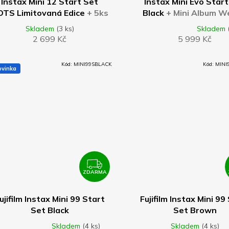
Instax Mini 12 Start Set
Instax Mini Evo Star
OTS Limitovaná Edice
+ 5ks
Black
+ Mini Album 
ini Photo Frame Pastel Mix
Black
Skladem
(3 ks)
Skladem
Průměrné
barev
2 699 Kč
5 999 Kč
hodnocení
produktu
je
Kód:
MINI99SBLACK
Kód:
MIN
5,0
ovinka
z
5
hvězdiček.
ZDARMA
DO KOŠÍKU
DO KOŠÍKU
Z
D
ujifilm Instax Mini 99 Start
Fujifilm Instax Mini 99
Set Black
Set Brown
A
Skladem
(4 ks)
Skladem
(4 ks)
měrné