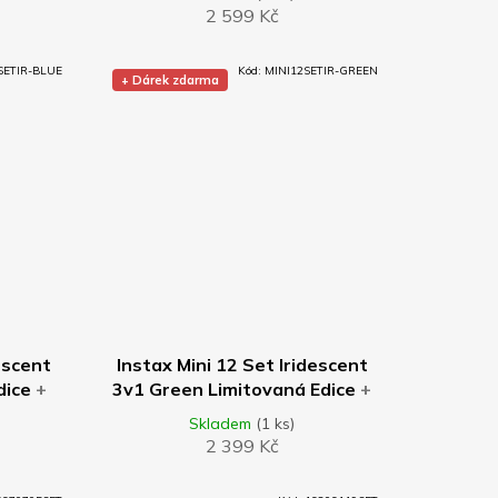
barev
2 599 Kč
R
M
SETIR-BLUE
Kód:
MINI12SETIR-GREEN
+ Dárek zdarma
A
DO KOŠÍKU
escent
Instax Mini 12 Set Iridescent
Edice
+
3v1 Green Limitovaná Edice
+
Pastel
5ks Mini Photo Frame Pastel
Skladem
(1 ks)
Mix barev
2 399 Kč