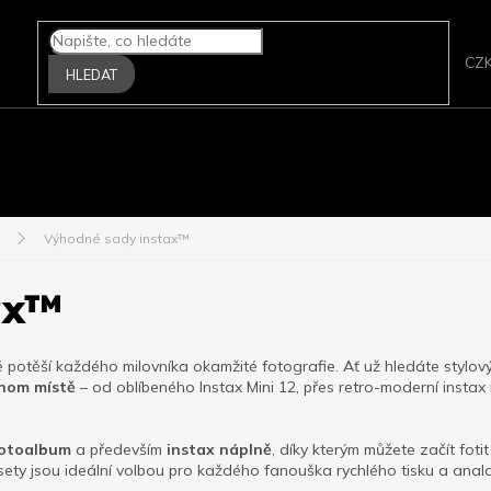
CZ
HLEDAT
A FOTOPAPÍRY
FILMOVÉ SKENERY
ZPRACOVÁNÍ FILMU
P
Výhodné sady instax™
ax™
ré potěší každého milovníka okamžité fotografie. Ať už hledáte stylov
dnom místě
– od oblíbeného Instax Mini 12, přes retro-moderní instax 
fotoalbum
a především
instax náplně
, díky kterým můžete začít fotit
ety jsou ideální volbou pro každého fanouška rychlého tisku a ana