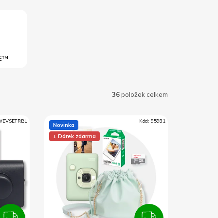
DE™
36
položek celkem
WEVSETRBL
Kód:
95981
Novinka
+ Dárek zdarma