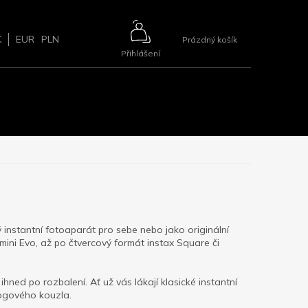
NÁKUPNÍ
K
EUR
PLN
Prázdný košík
Přihlášení
KOŠÍK
ŘÍSLUŠENSTVÍ
BLOG
2+1 ZDARMA
KONTAKTY
ý instantní fotoaparát pro sebe nebo jako originální
mini Evo, až po čtvercový formát instax Square či
 ihned po rozbalení. Ať už vás lákají klasické instantní
logového kouzla.