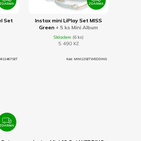
ZDARMA
ZDARMA
DO KOŠÍKU
Z
Z
D
D
l Set
Instax mini LiPlay Set MISS
Green
+ 5 ks Mini Album
A
A
Weave (mix barev)
Skladem
(6 ks)
5 490 Kč
R
R
M
M
6812467SET
Kód:
MINI12SETWEDDING
A
A
ZDARMA
DO KOŠÍKU
Z