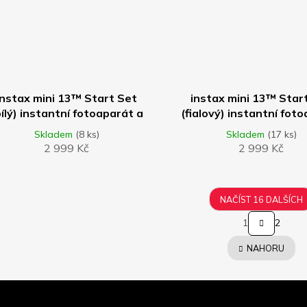
DO KOŠÍKU
DO KOŠÍKU
instax mini 13™ Start Set
instax mini 13™ Star
bílý) instantní fotoaparát a
(fialový) instantní fot
příslušenství
a příslušenství
Skladem
(8 ks)
Skladem
(17 ks)
2 999 Kč
2 999 Kč
NAČÍST 16 DALŠÍCH
S
1
2
t
O
r
v
NAHORU
á
l
n
á
k
d
o
a
v
c