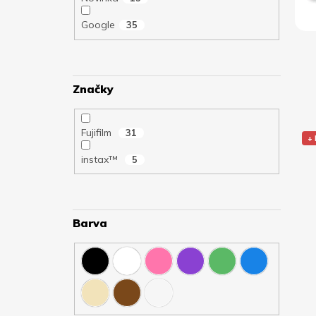
l
ů
k
Google
35
t
ů
Značky
Fujifilm
31
+
instax™
5
Barva