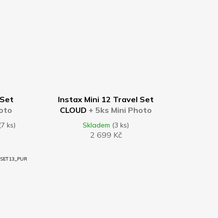
DO KOŠÍKU
 Set
Instax Mini 12 Travel Set
hoto
CLOUD
+ 5ks Mini Photo
arev
Frame Pastel Mix barev
(7 ks)
Skladem
(3 ks)
2 699 Kč
SET13_PUR