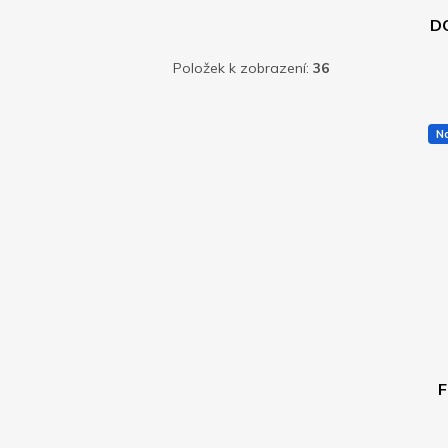
D
M
Položek k zobrazení:
36
N
F
Prů