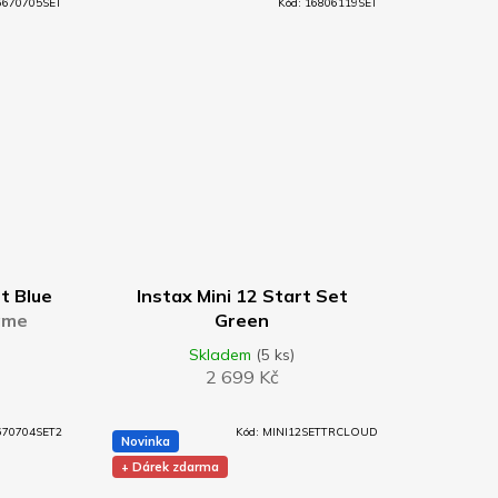
6670705SET
Kód:
16806119SET
DO KOŠÍKU
et Blue
Instax Mini 12 Start Set
rame
Green
Skladem
(5 ks)
2 699 Kč
670704SET2
Kód:
MINI12SETTRCLOUD
Novinka
+ Dárek zdarma