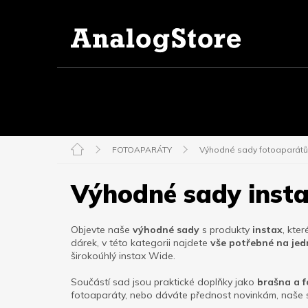
Přejít
na
obsah
FOTOAPARÁTY
TISKÁRNY NA FOTKY
FILMY 
FOTOAPARÁTY
Výhodné sady fotoaparátů
Výhodné sady inst
Objevte naše
výhodné sady
s produkty
instax
, kte
dárek, v této kategorii najdete
vše potřebné na je
širokoúhlý instax Wide.
Součástí sad jsou praktické doplňky jako
brašna a 
fotoaparáty, nebo dáváte přednost novinkám, naše s