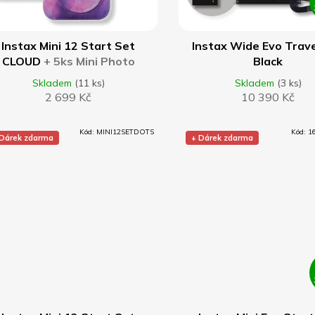
DO KOŠÍKU
DO KOŠÍKU
Instax Mini 12 Start Set
Instax Wide Evo Trave
CLOUD
+ 5ks Mini Photo
Black
Frame Pastel Mix barev
Skladem
(11 ks)
Skladem
(3 ks)
2 699 Kč
10 390 Kč
Kód:
MINI12SETDOTS
Kód:
1
 Dárek zdarma
+ Dárek zdarma
DO KOŠÍKU
DO KOŠÍKU