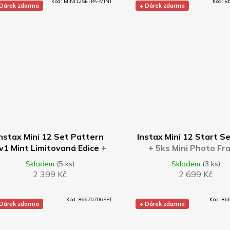
Kód:
MINI12SETPA-MINT
Kód:
8
 Dárek zdarma
+ Dárek zdarma
DO KOŠÍKU
DO KOŠÍKU
Instax Mini 12 Set Pattern
Instax Mini 12 Start S
v1 Mint Limitovaná Edice
+
+ 5ks Mini Photo F
ks Mini Photo Frame Pastel
Pastel Mix barev
Skladem
(5 ks)
Skladem
(3 ks)
Mix barev
2 399 Kč
2 699 Kč
Kód:
86670706SET
Kód:
86
 Dárek zdarma
+ Dárek zdarma