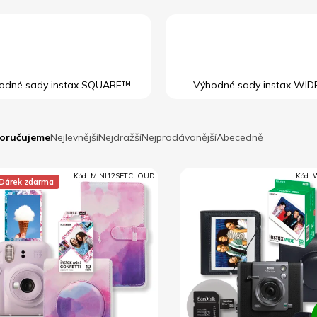
odné sady instax SQUARE™
Výhodné sady instax WI
oručujeme
Nejlevnější
Nejdražší
Nejprodávanější
Abecedně
Kód:
MINI12SETCLOUD
Kód:
 Dárek zdarma