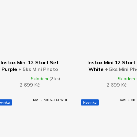
DO KOŠÍKU
DO KOŠÍKU
Instax Mini 12 Start Set
Instax Mini 12 Start
Purple
+ 5ks Mini Photo
White
+ 5ks Mini P
Frame Pastel Mix barev
Frame Pastel Mix b
Skladem
(2 ks)
Skladem
měrné
Průměrné
2 699 Kč
2 699 Kč
nocení
hodnocení
uktu
produktu
je
Kód:
STARTSET13_WHI
Kód:
START
5,0
ovinka
Novinka
z
5
diček.
hvězdiček.