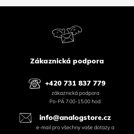
v
l
Z
á
á
d
p
a
a
c
í
t
p
í
r
v
k
Zákaznická podpora
y
v
ý
p
+420 731 837 779
i
s
zákaznická podpora
u
Po-PÁ 7.00-15.00 hod.
info@analogstore.cz
e-mail pro všechny vaše dotazy a