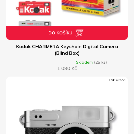
DO KOŠÍKU
Kodak CHARMERA Keychain Digital Camera
(Blind Box)
Skladem
(25 ks)
Průměrné
1 090 Kč
hodnocení
produktu
je
Kód:
432729
5,0
z
5
hvězdiček.