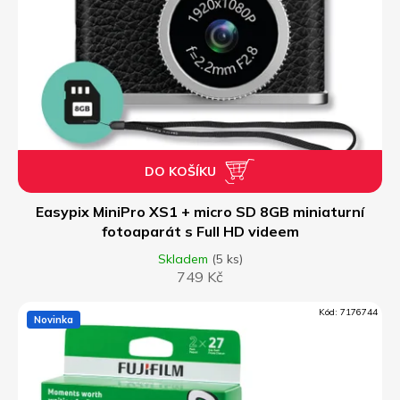
DO KOŠÍKU
Easypix MiniPro XS1 + micro SD 8GB miniaturní
fotoaparát s Full HD videem
Skladem
(5 ks)
749 Kč
Kód:
7176744
Novinka