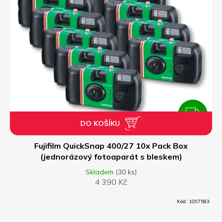
ZDARMA
DO KOŠÍKU
Z
D
Fujifilm QuickSnap 400/27 10x Pack Box
(jednorázový fotoaparát s bleskem)
A
Skladem
(30 ks)
4 390 Kč
R
Kód:
1097583
M