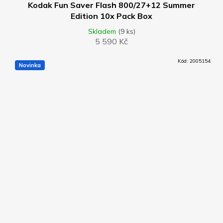
D
Kodak Fun Saver Flash 800/27+12 Summer
Edition 10x Pack Box
A
Skladem
(9 ks)
5 590 Kč
R
Kód:
2005154
Novinka
M
A