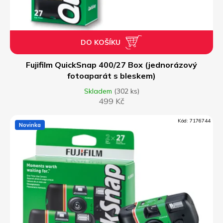
DO KOŠÍKU
Fujifilm QuickSnap 400/27 Box (jednorázový
fotoaparát s bleskem)
Skladem
(302 ks)
499 Kč
Kód:
7176744
Novinka