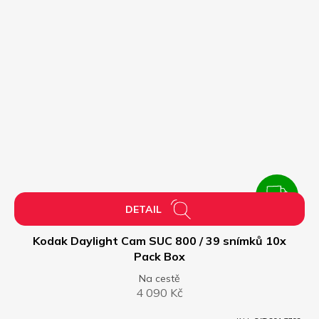
ZDARMA
Z
DETAIL
D
Kodak Daylight Cam SUC 800 / 39 snímků 10x
Pack Box
A
Na cestě
4 090 Kč
R