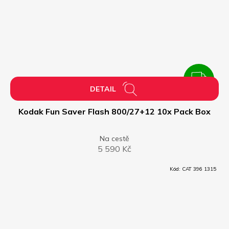
ZDARMA
Z
DETAIL
D
Kodak Fun Saver Flash 800/27+12 10x Pack Box
A
Na cestě
5 590 Kč
R
Kód:
CAT 396 1315
M
A