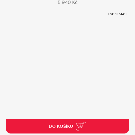
5 940 Kč
R
Kód:
1074418
M
A
DO KOŠÍKU