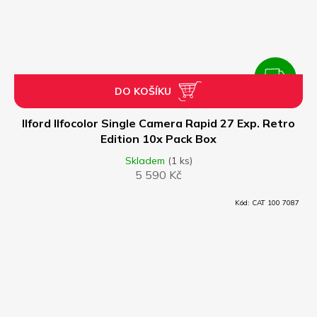
ZDARMA
DO KOŠÍKU
Z
D
Ilford Ilfocolor Single Camera Rapid 27 Exp. Retro
Edition 10x Pack Box
A
Skladem
(1 ks)
5 590 Kč
R
Kód:
CAT 100 7087
M
A