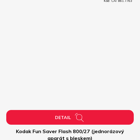
Kód:
CAT 861 7763
M
A
DETAIL
Kodak Fun Saver Flash 800/27 (jednorázový
aparát s bleskem)