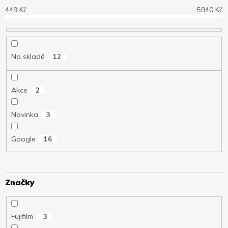
r
o
449
Kč
5940
Kč
d
u
k
t
Na skladě
12
ů
Akce
2
Novinka
3
Google
16
Značky
Fujifilm
3