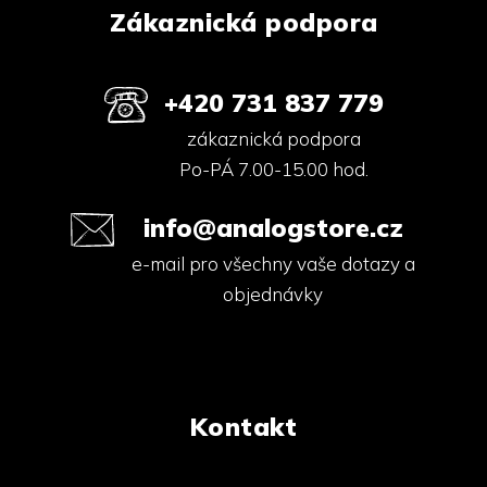
k
Zákaznická podpora
y
v
ý
p
+420 731 837 779
i
s
zákaznická podpora
u
Po-PÁ 7.00-15.00 hod.
info@analogstore.cz
e-mail pro všechny vaše dotazy a
objednávky
Kontakt