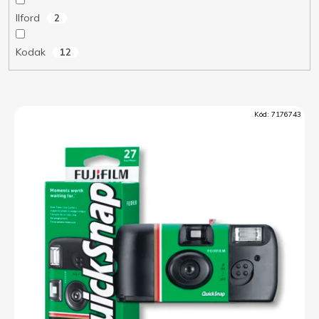
Ilford
2
Kodak
12
V
Kód:
7176743
ý
p
i
s
p
r
o
d
u
k
t
ů