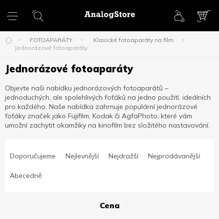
Přejít
na
obsah
NÁK
KOŠ
FOTOAPARÁTY
Klasické fotoaparáty na film
Jednorázové fotoaparáty
Jednorázové fotoaparáty
Objevte naši nabídku jednorázových fotoaparátů –
jednoduchých, ale spolehlivých foťáků na jedno použití, ideálních
pro každého. Naše nabídka zahrnuje populární jednorázové
foťáky značek jako Fujifilm, Kodak či AgfaPhoto, které vám
umožní zachytit okamžiky na kinofilm bez složitého nastavování.
Ř
a
Doporučujeme
Nejlevnější
Nejdražší
Nejprodávanější
z
e
Abecedně
n
í
Cena
p