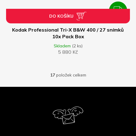
ZDARMA
DO KOŠÍKU
Z
D
Kodak Professional Tri-X B&W 400 / 27 snímků
10x Pack Box
A
Skladem
(2 ks)
5 880 Kč
R
M
17
položek celkem
O
A
v
l
Z
á
á
d
p
a
a
c
í
t
p
í
r
v