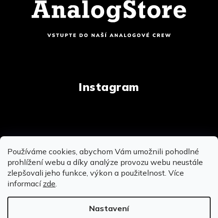
Instagram
Copyright 2026
AnalogStore.cz
. Všechna práva
Používáme cookies, abychom Vám umožnili pohodlné
vyhrazena.
Upravit nastavení cookies
prohlížení webu a díky analýze provozu webu neustále
zlepšovali jeho funkce, výkon a použitelnost. Více
informací
zde
.
Vytvořil Shoptet
&
&
Nastavení