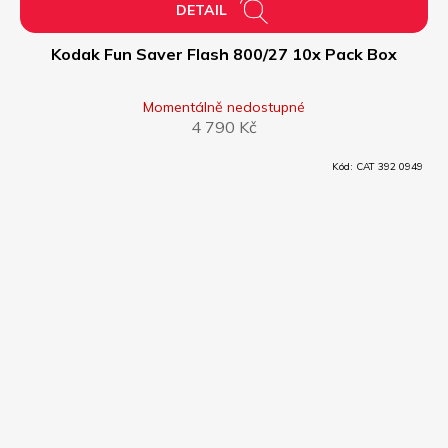
ZDARMA
Z
DETAIL
D
Kodak Fun Saver Flash 800/27 10x Pack Box
A
Momentálně nedostupné
4 790 Kč
R
Kód:
CAT 392 0949
M
A