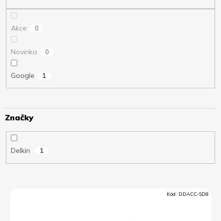
ů
Akce
0
Novinka
0
Google
1
Značky
Delkin
1
V
Kód:
DDACC-SD8
ý
p
i