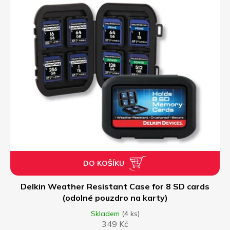
s
p
r
o
d
u
k
t
ů
DO KOŠÍKU
Delkin Weather Resistant Case for 8 SD cards
(odolné pouzdro na karty)
Skladem
(4 ks)
349 Kč