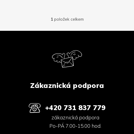
1
položek celkem
O
v
l
Z
á
á
d
p
a
a
c
í
t
p
í
r
v
k
Zákaznická podpora
y
v
ý
p
+420 731 837 779
i
s
zákaznická podpora
u
Po-PÁ 7.00-15.00 hod.