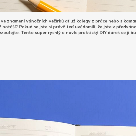
 ve znamení vánočních večírků ať už kolegy z práce nebo s kama
potěší? Pokud se jste si právě teď uvědomili, že jste v předvá
ufejte. Tento super rychlý a navíc praktický DIY dárek se jí bud