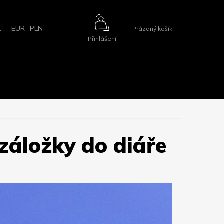
NÁKUPNÍ
K
EUR
PLN
Prázdný košík
Přihlášení
KOŠÍK
ŘÍSLUŠENSTVÍ
BLOG
2+1 ZDARMA
KONTAKTY
záložky do diáře