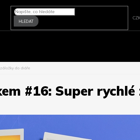
CZ
HLEDAT
A FOTOPAPÍRY
FILMOVÉ SKENERY
ZPRACOVÁNÍ FILMU
P
 záložky do diáře
xem #16: Super rychlé 