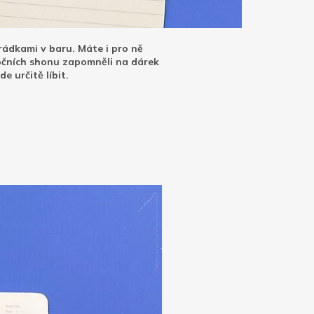
rádkami v baru. Máte i pro ně
nočních shonu zapomněli na dárek
e určitě líbit.