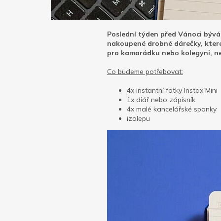
Poslední týden před Vánoci bývá
nakoupené drobné dárečky, které 
pro kamarádku nebo kolegyni, nezo
Co budeme potřebovat:
4x instantní fotky Instax Mini
1x diář nebo zápisník
4x malé kancelářské sponky
izolepu