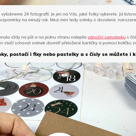
 vytiskneme 24 fotografií. Je jen na Vás, jaké fotky vyberete. Já listo
ší vzpomínky na minulý rok. Mezi mini tedy snímky z dovolené, narozeni
hnula vždy na půl a na jednu stranu nalepila
vánoční samolepku
s čís
jen stačí schovat snímek dovnitř přeložené kartičky a pomocí kolíčku 
, postačí i fixy nebo pastelky a s čísly se můžete i k