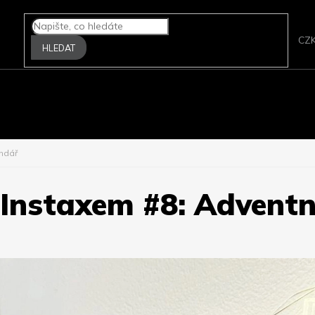
CZ
HLEDAT
A FOTOPAPÍRY
FILMOVÉ SKENERY
ZPRACOVÁNÍ FILMU
P
endář
 Instaxem #8: Adventn