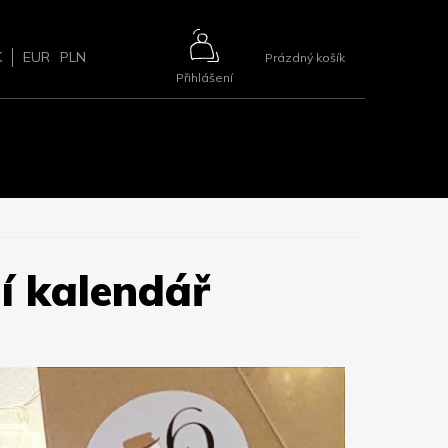
NÁKUPNÍ
K
EUR
PLN
Prázdný košík
Přihlášení
KOŠÍK
ŘÍSLUŠENSTVÍ
BLOG
2+1 ZDARMA
KONTAKTY
í kalendář