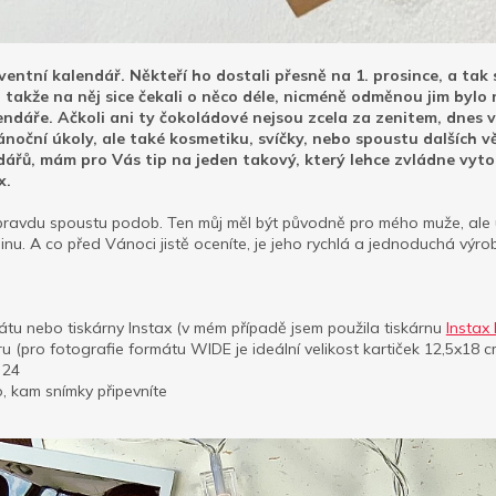
entní kalendář. Někteří ho dostali přesně na 1. prosince, a tak 
, takže na něj sice čekali o něco déle, nicméně odměnou jim bylo
lendáře. Ačkoli ani ty čokoládové nejsou zcela za zenitem, dnes
oční úkoly, ale také kosmetiku, svíčky, nebo spoustu dalších věc
ářů, mám pro Vás tip na jeden takový, který lehce zvládne vytob
x.
ravdu spoustu podob. Ten můj měl být původně pro mého muže, ale už 
inu. A co před Vánoci jistě oceníte, je jeho rychlá a jednoduchá výro
rátu nebo tiskárny Instax (v mém případě jsem použila tiskárnu
Instax
ru (pro fotografie formátu WIDE je ideální velikost kartiček 12,5x18 c
 24
, kam snímky připevníte