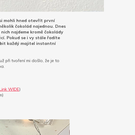
si mohli hned otevřít první
 několik čokolád najednou. Dnes
 v nich najdeme kromě čokolády
í. Pokud se i vy stále řadíte
it každý majitel instantní
při tvoření mi došlo, že je to
ba.
 Link WIDE
)
m)