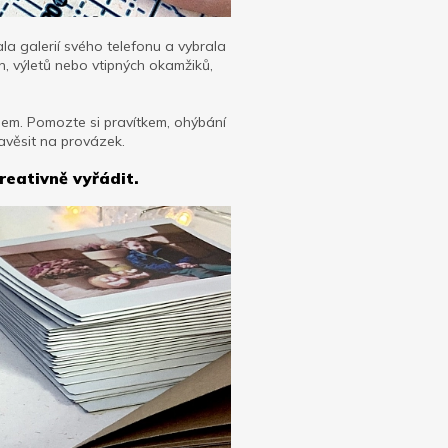
vala galerií svého telefonu a vybrala
n, výletů nebo vtipných okamžiků,
lem. Pomozte si pravítkem, ohýbání
zavěsit na provázek.
reativně vyřádit.