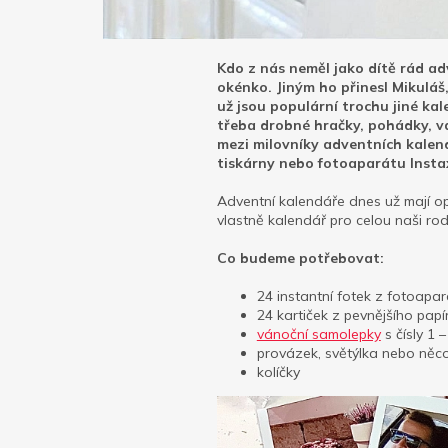
Kdo z nás neměl jako dítě rád adv
okénko. Jiným ho přinesl Mikuláš
už jsou populární trochu jiné ka
třeba drobné hračky, pohádky, ván
mezi milovníky adventních kalend
tiskárny nebo fotoaparátu Insta
Adventní kalendáře dnes už mají op
vlastně kalendář pro celou naši rod
Co budeme potřebovat:
24 instantní fotek z fotoapa
24 kartiček z pevnějšího papí
vánoční samolepky
s čísly 1 –
provázek, světýlka nebo něco
kolíčky