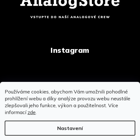
Instagram
Copyright 2026
AnalogStore.cz
. Všechna práva
Používáme cookies, abychom Vám umožnili pohodlné
vyhrazena.
Upravit nastavení cookies
prohlížení webu a díky analýze provozu webu neustále
zlepšovali jeho funkce, výkon a použitelnost. Více
informací
zde
.
Vytvořil Shoptet
&
&
Nastavení
OSOBNĚ SE MŮŽEME POTKAT NA PRODEJNĚ V