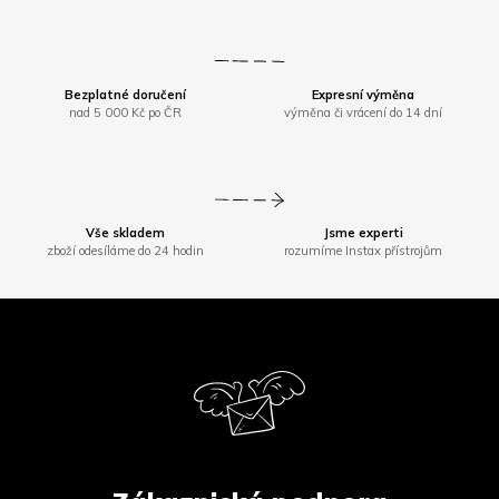
Bezplatné doručení
Expresní výměna
nad 5 000 Kč po ČR
výměna či vrácení do 14 dní
Vše skladem
Jsme experti
zboží odesíláme do 24 hodin
rozumíme Instax přístrojům
Z
á
p
a
t
í