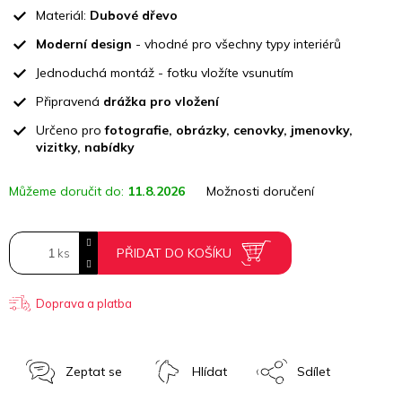
cena:
Materiál:
Dubové dřevo
Moderní design
- vhodné pro všechny typy interiérů
Jednoduchá montáž - fotku vložíte vsunutím
Připravená
drážka pro vložení
Určeno pro
fotografie, obrázky, cenovky, jmenovky,
vizitky, nabídky
Můžeme doručit do:
11.8.2026
Možnosti doručení
PŘIDAT DO KOŠÍKU
Doprava a platba
Zeptat se
Hlídat
Sdílet