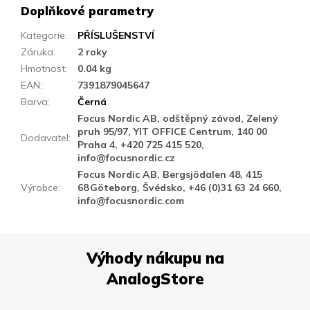
Doplňkové parametry
Kategorie
:
PŘÍSLUŠENSTVÍ
Záruka
:
2 roky
Hmotnost
:
0.04 kg
EAN
:
7391879045647
Barva
:
Černá
Focus Nordic AB, odštěpný závod, Zelený
pruh 95/97, YIT OFFICE Centrum, 140 00
Dodavatel
:
Praha 4, +420 725 415 520,
info@focusnordic.cz
Focus Nordic AB, Bergsjödalen 48, 415
Výrobce
:
68 Göteborg, Švédsko, +46 (0)31 63 24 660,
info@focusnordic.com