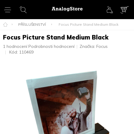
Přejít
na
obsah
NÁK
KOŠ
PŘÍSLUŠENSTVÍ
Focus Picture Stand Medium Black
Focus Picture Stand Medium Black
Průměrné
1 hodnocení
Podrobnosti hodnocení
Značka:
Focus
hodnocení
Kód:
110469
produktu
je
5,0
z
5
hvězdiček.