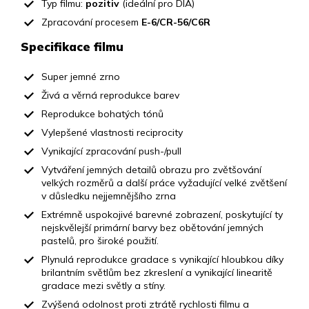
Typ filmu:
pozitiv
(ideální pro DIA)
Zpracování procesem
E-6/CR-56/C6R
Specifikace filmu
Super jemné zrno
Živá a věrná reprodukce barev
Reprodukce bohatých tónů
Vylepšené vlastnosti reciprocity
Vynikající zpracování push-/pull
Vytváření jemných detailů obrazu pro zvětšování
velkých rozměrů a další práce vyžadující velké zvětšení
v důsledku nejjemnějšího zrna
Extrémně uspokojivé barevné zobrazení, poskytující ty
nejskvělejší primární barvy bez obětování jemných
pastelů, pro široké použití.
Plynulá reprodukce gradace s vynikající hloubkou díky
brilantním světlům bez zkreslení a vynikající linearitě
gradace mezi světly a stíny.
Zvýšená odolnost proti ztrátě rychlosti filmu a