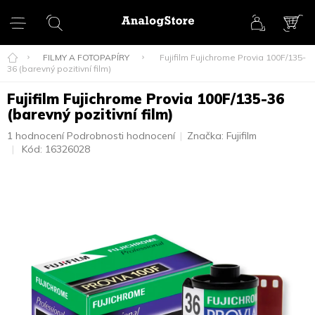
Přejít
na
obsah
NÁK
KOŠ
FILMY A FOTOPAPÍRY
Fujifilm Fujichrome Provia 100F/135-
36 (barevný pozitivní film)
Fujifilm Fujichrome Provia 100F/135-36
(barevný pozitivní film)
Průměrné
1 hodnocení
Podrobnosti hodnocení
Značka:
Fujifilm
hodnocení
Kód:
16326028
produktu
je
5,0
z
5
hvězdiček.