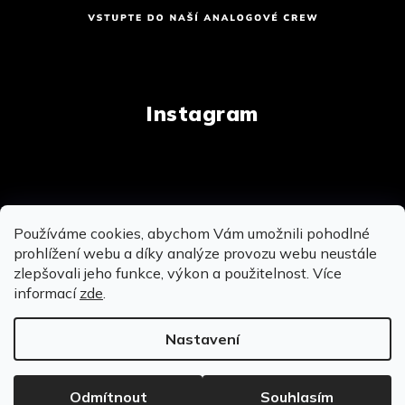
Instagram
Copyright 2026
AnalogStore.cz
. Všechna práva
Používáme cookies, abychom Vám umožnili pohodlné
vyhrazena.
Upravit nastavení cookies
prohlížení webu a díky analýze provozu webu neustále
zlepšovali jeho funkce, výkon a použitelnost. Více
informací
zde
.
Vytvořil Shoptet
&
&
Nastavení
OSOBNĚ SE MŮŽEME POTKAT NA PRODEJNĚ V
BROUMOVĚ - MÍROVÉ NÁMĚSTÍ 104
Odmítnout
Souhlasím