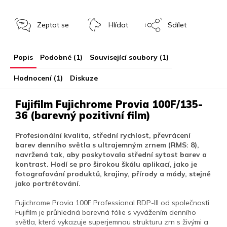
Zeptat se
Hlídat
Sdílet
Popis
Podobné (1)
Související soubory (1)
Hodnocení (1)
Diskuze
Fujifilm Fujichrome Provia 100F/135-
36 (barevný pozitivní film)
Profesionální kvalita, střední rychlost, převrácení
barev denního světla s ultrajemným zrnem (RMS: 8),
navržená tak, aby poskytovala střední sytost barev a
kontrast. Hodí se pro širokou škálu aplikací, jako je
fotografování produktů, krajiny, přírody a módy, stejně
jako portrétování.
Fujichrome Provia 100F Professional RDP-III od společnosti
Fujifilm
je průhledná barevná fólie s vyvážením denního
světla, která vykazuje superjemnou strukturu zrn s živými a