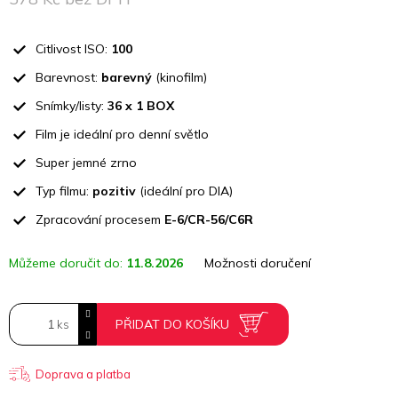
Měrná
cena:
Citlivost ISO:
100
Barevnost:
barevný
(kinofilm)
Snímky/listy:
36 x 1 BOX
Film je ideální pro denní světlo
Super jemné zrno
Typ filmu:
pozitiv
(ideální pro DIA)
Zpracování procesem
E-6/CR-56/C6R
Můžeme doručit do:
11.8.2026
Možnosti doručení
PŘIDAT DO KOŠÍKU
Doprava a platba