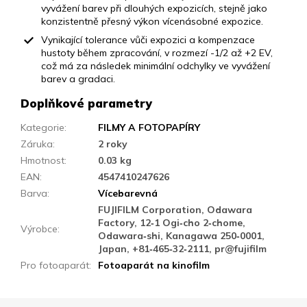
vyvážení barev při dlouhých expozicích, stejně jako
konzistentně přesný výkon vícenásobné expozice.
Vynikající tolerance vůči expozici a kompenzace
hustoty během zpracování, v rozmezí -1/2 až +2 EV,
což má za následek minimální odchylky ve vyvážení
barev a gradaci.
Doplňkové parametry
Kategorie
:
FILMY A FOTOPAPÍRY
Záruka
:
2 roky
Hmotnost
:
0.03 kg
EAN
:
4547410247626
Barva
:
Vícebarevná
FUJIFILM Corporation, Odawara
Factory, 12‑1 Ogi‑cho 2‑chome,
Výrobce
:
Odawara‑shi, Kanagawa 250‑0001,
Japan, +81‑465‑32‑2111, pr@fujifilm
Pro fotoaparát
:
Fotoaparát na kinofilm