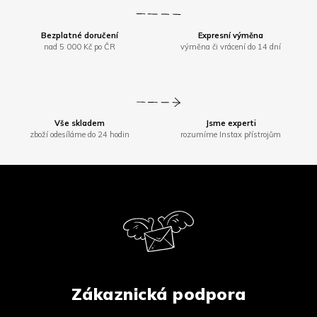
Bezplatné doručení
Expresní výměna
nad 5 000 Kč po ČR
výměna či vrácení do 14 dní
Vše skladem
Jsme experti
zboží odesíláme do 24 hodin
rozumíme Instax přístrojům
Z
á
p
a
t
í
Zákaznická podpora