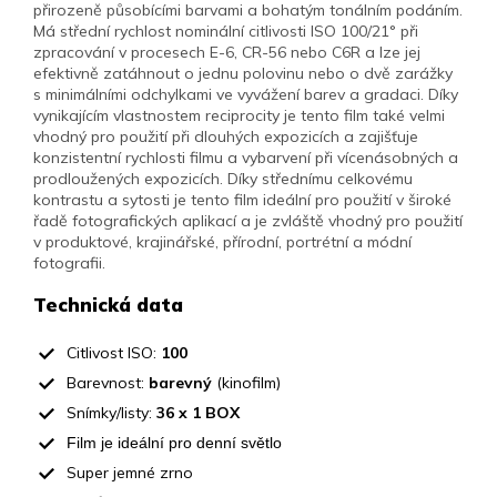
přirozeně působícími barvami a bohatým tonálním podáním.
Má střední rychlost nominální citlivosti ISO 100/21° při
zpracování v procesech E-6, CR-56 nebo C6R a lze jej
efektivně zatáhnout o jednu polovinu nebo o dvě zarážky
s minimálními odchylkami ve vyvážení barev a gradaci. Díky
vynikajícím vlastnostem reciprocity je tento film také velmi
vhodný pro použití při dlouhých expozicích a zajišťuje
konzistentní rychlosti filmu a vybarvení při vícenásobných a
prodloužených expozicích. Díky střednímu celkovému
kontrastu a sytosti je tento film ideální pro použití v široké
řadě fotografických aplikací a je zvláště vhodný pro použití
v produktové, krajinářské, přírodní, portrétní a módní
fotografii.
Technická data
Citlivost ISO:
100
Barevnost:
barevný
(kinofilm)
Snímky/listy:
36 x 1 BOX
Film je ideální pro denní světlo
Super jemné zrno