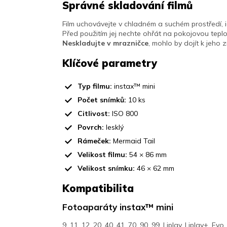
Správné skladování filmů
Film uchovávejte v chladném a suchém prostředí, id
Před použitím jej nechte ohřát na pokojovou teplo
Neskladujte v mrazničce
, mohlo by dojít k jeho
Klíčové parametry
Typ filmu:
instax
™ mini
Počet snímků:
10 ks
Citlivost:
ISO 800
Povrch:
lesklý
Rámeček:
Mermaid Tail
Velikost filmu:
54 × 86 mm
Velikost snímku:
46 × 62 mm
Kompatibilita
Fotoaparáty instax
™ mini
9, 11, 12, 20, 40, 41, 70, 90, 99, Liplay, Liplay+, Ev