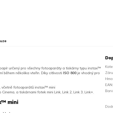
kuze
Dop
Kate
opapír určený pro všechny fotoaparáty a tiskárny typu instax
™
Zár
ní během několika vteřin. Díky citlivosti
ISO 800
je vhodný pro
Hmo
EAN
, včetně fotoaparátů instax
™ mini
Bar
o Cinema, a tiskárnami fotek mini Link, Link 2, Link 3, Link+.
x™ mini
Doda