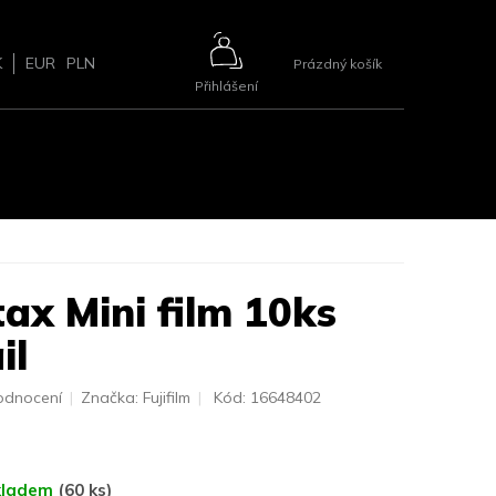
NÁKUPNÍ
K
EUR
PLN
Prázdný košík
Přihlášení
KOŠÍK
ŘÍSLUŠENSTVÍ
BLOG
2+1 ZDARMA
KONTAKTY
tax Mini film 10ks
il
odnocení
Značka:
Fujifilm
Kód:
16648402
kladem
(60 ks)