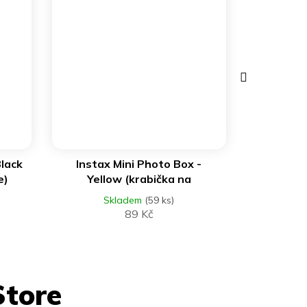
Další
produkt
DO KOŠÍKU
Black
Instax Mini Photo Box -
e)
Yellow (krabička na
fotografie)
Skladem
(59 ks)
89 Kč