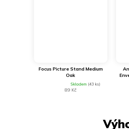
DO KOŠÍKU
Focus Picture Stand Medium
An
Oak
Env
Skladem
(43 ks)
Průměrné
89 Kč
hodnocení
produktu
je
4,0
z
5
hvězdiček.