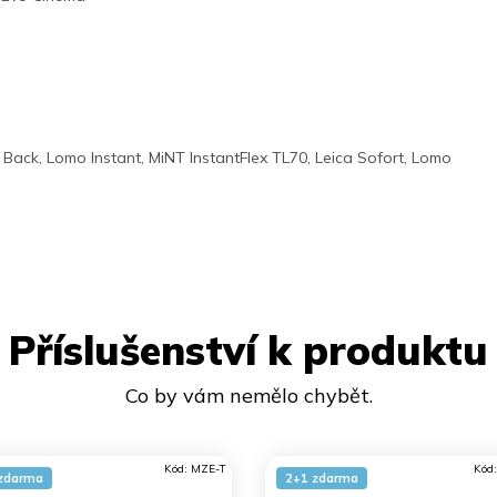
 Back, Lomo Instant, MiNT InstantFlex TL70, Leica Sofort, Lomo
Příslušenství k produktu
Kód:
MZE-T
Kód
zdarma
2+1 zdarma