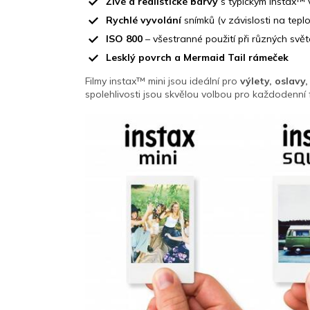
Živé a realistické barvy
s typickým instax
™ 
Rychlé vyvolání
snímků (v závislosti na teplo
ISO 800
– všestranné použití při různých svě
Lesklý povrch a Mermaid Tail rámeček
Filmy instax
™ mini jsou ideální pro
výlety, oslavy,
spolehlivosti jsou skvělou volbou pro každodenní 