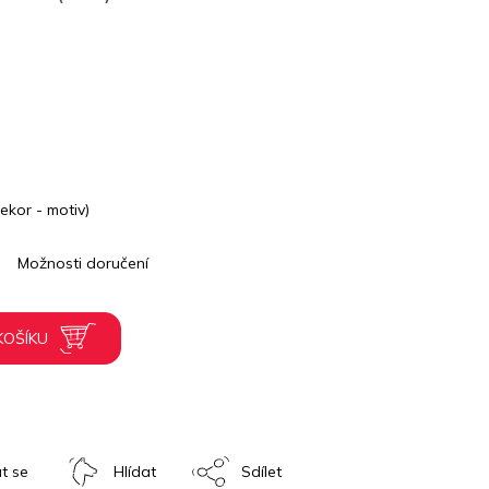
ekor - motiv)
Možnosti doručení
KOŠÍKU
t se
Hlídat
Sdílet