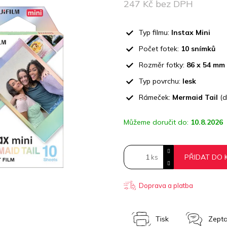
z
247 Kč bez DPH
5
Měrná
hvězdiček.
cena:
Typ filmu:
Instax Mini
Počet fotek:
10 snímků
Rozměr fotky:
86 x 54 mm
Typ povrchu:
lesk
Rámeček:
Mermaid Tail
(d
Můžeme doručit do:
10.8.2026
PŘIDAT DO 
Doprava a platba
Tisk
Zepta