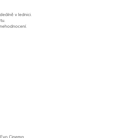
eálně v lednici.
tu.
 znehodnocení.
o, Evo Cinema