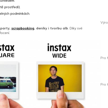
vzhledem.
tě prostředí).
telných podmínkách.
Výro
 party,
scrapbooking
, deníky i tvorbu alb
. Díky své
focení.
Pro 
Pro 