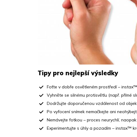
Tipy pro nejlepší výsledky
Foťte v dobře osvětleném prostředí – instax
™
Vyhněte se silnému protisvětlu (např. přímé s
Dodržujte doporučenou vzdálenost od objekt
Po vyfocení snímek nemačkejte ani neohýbejte 
Nemávejte fotkou – proces neurychlí, naopak
Experimentujte s úhly a pozadím – instax™ krá