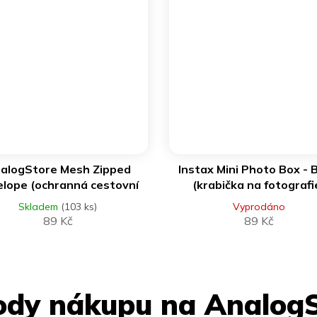
DO KOŠÍKU
alogStore Mesh Zipped
Instax Mini Photo Box - 
elope (ochranná cestovní
(krabička na fotografi
obálka)
Skladem
(103 ks)
Vyprodáno
89 Kč
89 Kč