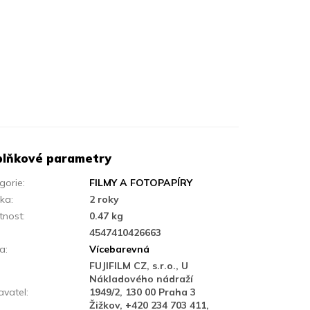
lňkové parametry
gorie
:
FILMY A FOTOPAPÍRY
uka
:
2 roky
tnost
:
0.47 kg
:
4547410426663
va
:
Vícebarevná
FUJIFILM CZ, s.r.o., U
Nákladového nádraží
vatel
:
1949/2, 130 00 Praha 3
Žižkov, +420 234 703 411,