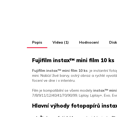
Popis
Videa (1)
Hodnocení
Dis
Fujifilm instax™ mini film 10 ks
Fujifilm instax
™ mini film 10 ks
je instantní fot
mini. Nabízí živé barvy, ostrý obraz a rychlé vyvolá
focení ve dne i v interiéru.
Film je kompatibilní se všemi modely
instax
™ mini
7/8/9/11/12/40/41/70/90/99,
Liplay, Liplay+, Evo, Ev
Hlavní výhody fotopapírů insta