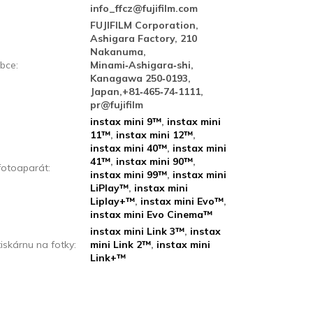
info_ffcz@fujifilm.com
FUJIFILM Corporation,
Ashigara Factory, 210
Nakanuma,
bce
:
Minami‑Ashigara‑shi,
Kanagawa 250‑0193,
Japan,+81‑465‑74‑1111,
pr@fujifilm
instax mini 9™
,
instax mini
11™
,
instax mini 12™
,
instax mini 40™
,
instax mini
41™
,
instax mini 90™
,
fotoaparát
:
instax mini 99™
,
instax mini
LiPlay™
,
instax mini
Liplay+™
,
instax mini Evo™
,
instax mini Evo Cinema™
instax mini Link 3™
,
instax
tiskárnu na fotky
:
mini Link 2™
,
instax mini
Link+™