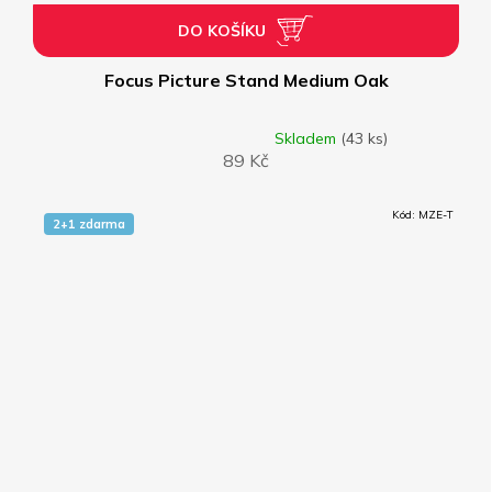
DO KOŠÍKU
Focus Picture Stand Medium Oak
Skladem
(43 ks)
Průměrné
89 Kč
hodnocení
produktu
je
Kód:
MZE-T
4,0
2+1 zdarma
z
5
hvězdiček.