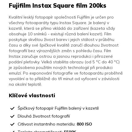
Fujifilm Instax Square film 200ks
Kvalitní lesklý fotopapír společnosti Fujifilm je určen pro
všechny fotoaparáty typu Instax Square. Je balený v
kazetě, která se přímo vkládá do zařízení (kazeta vždy
obsahuje 10 snímků - existují různá balení kazet). Film
poskytuje skvělou živost barev i jejich stálost v průběhu
času a díky své špičkové kvalitě zaručí dlouhou životnost
fotografií bez výraznějších změn s pohledu času.
Film
Instax zaručuje ostrou a jasnou reprodukci i přirozené
podání pleťovky.
Velká stabilita obrazu (od 5 °C do 40 °C)
je způsobena použitím nových technologií při produkci
emulzí.
Po exponování fotografie ve fotoaparátu proběhně
v
yvolání a to přibližně do tří minut od vyfocení v závislosti
na okolní teplotě.
Klíčové vlastnosti
Špičkový fotopapír Fujifilm balený v kazetě
Dlouhá životnost fotografií
Citlivost instantního materiálu:
800 ISO