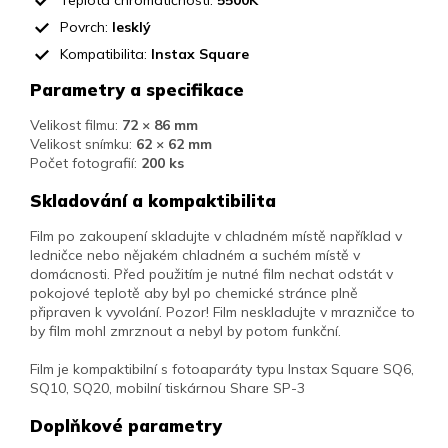
Teplota chromatičnosti:
5500K
Povrch:
lesklý
Kompatibilita:
Instax Square
Parametry a specifikace
Velikost filmu:
72 × 86 mm
Velikost snímku:
62 × 62 mm
Počet fotografií:
200 ks
Skladování a kompaktibilita
Film po zakoupení skladujte v chladném místě například v
ledničce nebo nějakém chladném a suchém místě v
domácnosti. Před použitím je nutné film nechat odstát v
pokojové teplotě aby byl po chemické stránce plně
připraven k vyvolání. Pozor! Film neskladujte v mrazničce to
by film mohl zmrznout a nebyl by potom funkční.
Film je kompaktibilní s fotoaparáty typu Instax Square SQ6,
SQ10, SQ20, mobilní tiskárnou Share SP-3
Doplňkové parametry