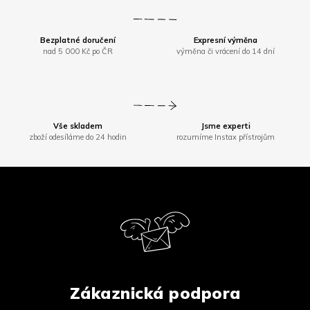
Bezplatné doručení
Expresní výměna
nad 5 000 Kč po ČR
výměna či vrácení do 14 dní
Vše skladem
Jsme experti
zboží odesíláme do 24 hodin
rozumíme Instax přístrojům
Z
á
p
a
t
í
Zákaznická podpora