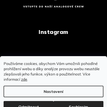
Instagram
Copyright 2026
AnalogStore.cz
. Všechna práva
Používáme cookies, abychom Vám umožnili pohodlné
vyhrazena.
Upravit nastavení cookies
prohlížení webu a díky analýze provozu webu neustále
zlepšovali jeho funkce, výkon a použitelnost. Více
informací
zde
.
Vytvořil Shoptet
&
&
Nastavení
OSOBNĚ SE MŮŽEME POTKAT NA PRODEJNĚ V
BROUMOVĚ - MÍROVÉ NÁMĚSTÍ 104
Odmítnout
Souhlasím