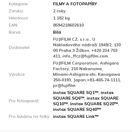
Kategorie
:
FILMY A FOTOPAPÍRY
Záruka
:
2 roky
Hmotnost
:
1.182 kg
EAN
:
8594218602610
Barva
:
Bílá
FUJIFILM CZ, s.r.o., U
Nákladového nádraží 1949/2, 130
Dodavatel
:
00 Praha 3 Žižkov, +420 234 703
411, info_ffcz@fujifilm.com
FUJIFILM Corporation, Ashigara
Factory, 210 Nakanuma,
Výrobce
:
Minami‑Ashigara‑shi, Kanagawa
250‑0193, Japan,+81‑465‑74‑1111,
pr@fujifilm
instax SQUARE SQ1™
,
instax
SQUARE SQ6™
,
instax SQUARE
Pro fotoaparát
:
SQ10™
,
instax SQUARE SQ20™
,
instax SQUARE SQ40™
Pro tiskárnu na fotky
:
instax SQUARE Link™