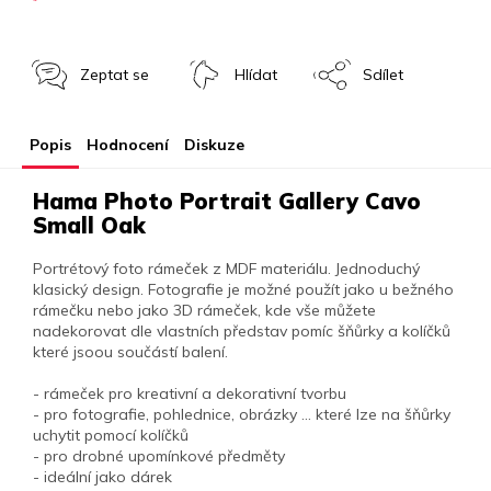
Zeptat se
Hlídat
Sdílet
Popis
Hodnocení
Diskuze
Hama Photo Portrait Gallery Cavo
Small Oak
Portrétový foto rámeček z MDF materiálu. Jednoduchý
klasický design. Fotografie je možné použít jako u bežného
rámečku nebo jako 3D rámeček, kde vše můžete
nadekorovat dle vlastních představ pomíc šňůrky a kolíčků
které jsoou součástí balení.
- rámeček pro kreativní a dekorativní tvorbu
- pro fotografie, pohlednice, obrázky … které lze na šňůrky
uchytit pomocí kolíčků
- pro drobné upomínkové předměty
- ideální jako dárek