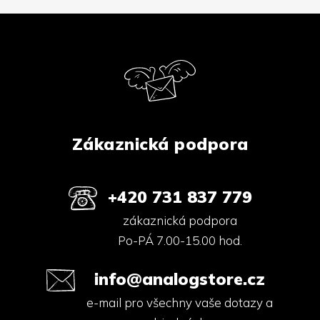
Z
á
p
a
t
í
Zákaznická podpora
+420 731 837 779
zákaznická podpora
Po-PÁ 7.00-15.00 hod.
info@analogstore.cz
e-mail pro všechny vaše dotazy a