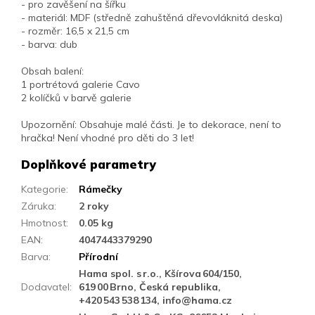
- pro zavěšení na šířku
- materiál: MDF (středně zahuštěná dřevovláknitá deska)
- rozměr: 16,5 x 21,5 cm
- barva: dub
Obsah balení:
1 portrétová galerie Cavo
2 kolíčků v barvě galerie
Upozornění:
Obsahuje malé části. Je to dekorace, není to
hračka! Není vhodné pro děti do 3 let!
Doplňkové parametry
Kategorie
:
Rámečky
Záruka
:
2 roky
Hmotnost
:
0.05 kg
EAN
:
4047443379290
Barva
:
Přírodní
Hama spol. s r.o., Kšírova 604/150,
Dodavatel
:
619 00 Brno, Česká republika,
+420 543 538 134, info@hama.cz