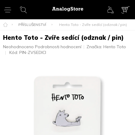
Přejít
na
obsah
NÁK
KOŠ
PŘÍSLUŠENSTVÍ
Hento Toto - Zvíře sedící (odznak / pin)
Hento Toto - Zvíře sedící (odznak / pin)
Průměrné
Neohodnoceno
Podrobnosti hodnocení
Značka:
Hento Toto
hodnocení
Kód:
PIN-ZVSEDICI
produktu
je
0,0
z
5
hvězdiček.