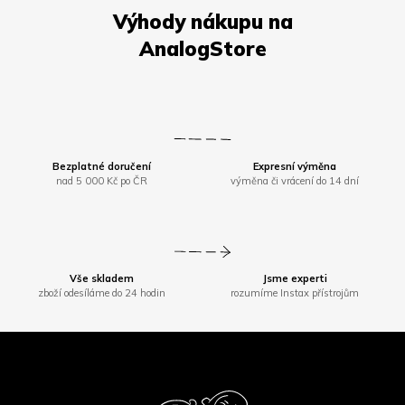
Bezplatné doručení
Expresní výměna
nad 5 000 Kč po ČR
výměna či vrácení do 14 dní
Vše skladem
Jsme experti
zboží odesíláme do 24 hodin
rozumíme Instax přístrojům
Z
á
p
a