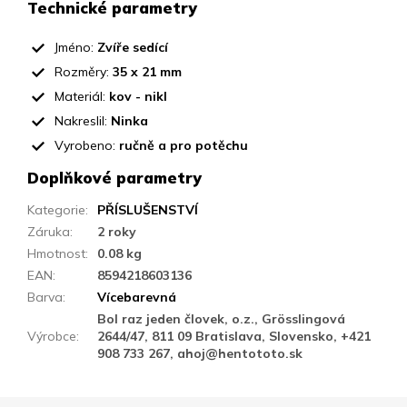
Technické parametry
Jméno:
Zvíře sedící
Rozměry:
35 x 21 mm
Materiál:
kov - nikl
Nakreslil:
Ninka
Vyrobeno:
ručně a pro potěchu
Doplňkové parametry
Kategorie
:
PŘÍSLUŠENSTVÍ
Záruka
:
2 roky
Hmotnost
:
0.08 kg
EAN
:
8594218603136
Barva
:
Vícebarevná
Bol raz jeden človek, o.z., Grösslingová
Výrobce
:
2644/47, 811 09 Bratislava, Slovensko, +421
908 733 267, ahoj@hentototo.sk