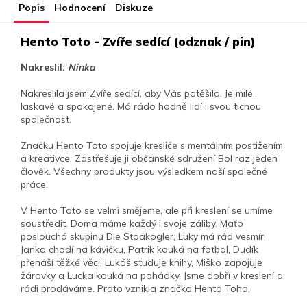
Popis
Hodnocení
Diskuze
Hento Toto - Zvíře sedící (odznak / pin)
Nakreslil:
Ninka
Nakreslila jsem Zvíře sedící, aby Vás potěšilo. Je milé,
laskavé a spokojené. Má rádo hodně lidí i svou tichou
společnost.
Značku Hento Toto spojuje kresliče s mentálním postižením
a kreativce. Zastřešuje ji občanské sdružení Bol raz jeden
člověk. Všechny produkty jsou výsledkem naší společné
práce.
V Hento Toto se velmi smějeme, ale při kreslení se umíme
soustředit. Doma máme každý i svoje záliby. Maťo
poslouchá skupinu Die Stoakogler, Luky má rád vesmír,
Janka chodí na kávičku, Patrik kouká na fotbal, Dudík
přenáší těžké věci, Lukáš studuje knihy, Miško zapojuje
žárovky a Lucka kouká na pohádky. Jsme dobří v kreslení a
rádi prodáváme. Proto vznikla značka Hento Toho.