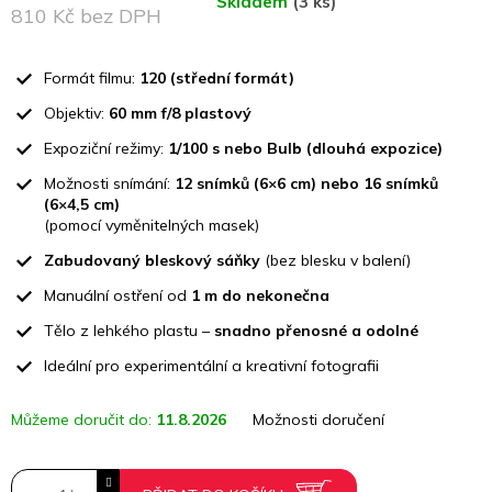
Skladem
(3 ks)
810 Kč bez DPH
Měrná
cena:
Formát filmu:
120 (střední formát)
Objektiv:
60 mm f/8 plastový
Expoziční režimy:
1/100 s nebo Bulb (dlouhá expozice)
Možnosti snímání:
12 snímků (6×6 cm) nebo 16 snímků
(6×4,5 cm)
(pomocí vyměnitelných masek)
Zabudovaný bleskový sáňky
(bez blesku v balení)
Manuální ostření od
1 m do nekonečna
Tělo z lehkého plastu –
snadno přenosné a odolné
Ideální pro experimentální a kreativní fotografii
Můžeme doručit do:
11.8.2026
Možnosti doručení