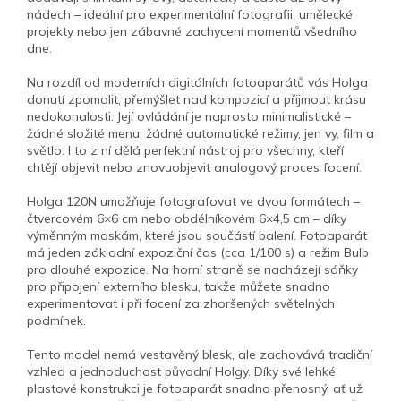
nádech – ideální pro experimentální fotografii, umělecké
projekty nebo jen zábavné zachycení momentů všedního
dne.
Na rozdíl od moderních digitálních fotoaparátů vás Holga
donutí zpomalit, přemýšlet nad kompozicí a přijmout krásu
nedokonalosti. Její ovládání je naprosto minimalistické –
žádné složité menu, žádné automatické režimy, jen vy, film a
světlo. I to z ní dělá perfektní nástroj pro všechny, kteří
chtějí objevit nebo znovuobjevit analogový proces focení.
Holga 120N umožňuje fotografovat ve dvou formátech –
čtvercovém 6×6 cm nebo obdélníkovém 6×4,5 cm – díky
výměnným maskám, které jsou součástí balení. Fotoaparát
má jeden základní expoziční čas (cca 1/100 s) a režim Bulb
pro dlouhé expozice. Na horní straně se nacházejí sáňky
pro připojení externího blesku, takže můžete snadno
experimentovat i při focení za zhoršených světelných
podmínek.
Tento model nemá vestavěný blesk, ale zachovává tradiční
vzhled a jednoduchost původní Holgy. Díky své lehké
plastové konstrukci je fotoaparát snadno přenosný, ať už