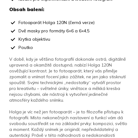
Obsah balení:
Fotoaparát Holga 120N (černá verze)
Dvě masky pro formáty 6×6 a 6×4,5
Krytka objektivu
Poutko
V době, kdy je většina fotografií dokonale ostrá, digitálně
upravená a okamžitě dostupná, nabízí Holga 120N
osvěžující kontrast. Je to fotoaparát, který vás přiměje
zpomalit a vnímat focení jako zážitek, ne jen jako stisknutí
spouště. Svými technickými „nedostatky“ vytváří prostor
pro kreativitu – světelné úniky, vinětace a měkká kresba
nejsou chybami, ale nástroji k vytvoření jedinečné
atmosféry každého snímku.
Holga je víc než jen fotoaparát – je to filozofie přístupu k
fotografii. Místo nekonečných nastavení a funkcí vám dá
svobodu soustředit se na základní prvky: kompozici, světlo
a moment. Každý snímek je originál, nepředvídatelný a
autentický. Právě v této náhodnosti a nedokonalosti