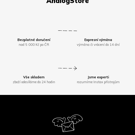
Bezplatné doručení
Expresní výměna
nad 5 000 Kč po ČR
výměna či vrácení do 14 dní
Vše skladem
Jsme experti
zboží odesíláme do 24 hodin
rozumíme Instax přístrojům
Z
á
p
a
t
í