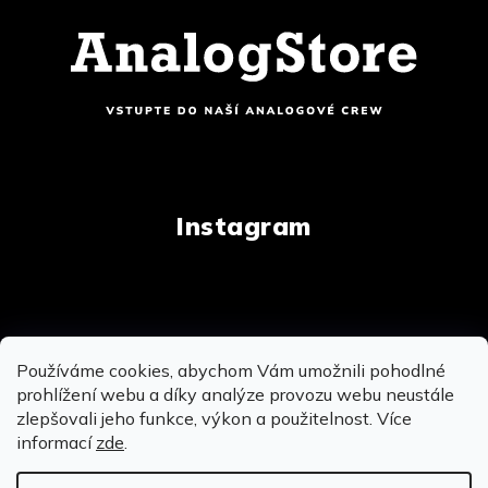
Instagram
Copyright 2026
AnalogStore.cz
. Všechna práva
Používáme cookies, abychom Vám umožnili pohodlné
vyhrazena.
Upravit nastavení cookies
prohlížení webu a díky analýze provozu webu neustále
zlepšovali jeho funkce, výkon a použitelnost. Více
informací
zde
.
Vytvořil Shoptet
&
&