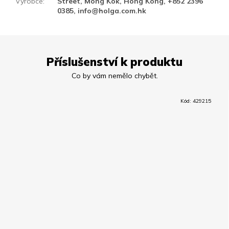
Výrobce
:
Street, Mong Kok, Hong Kong, +852 2396
0385, info@holga.com.hk
Příslušenství k produktu
Kód:
429215