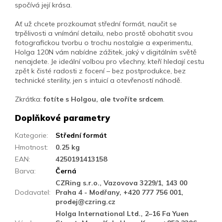
spočívá její krása.
Ať už chcete prozkoumat střední formát, naučit se
trpělivosti a vnímání detailu, nebo prostě obohatit svou
fotografickou tvorbu o trochu nostalgie a experimentu,
Holga 120N vám nabídne zážitek, jaký v digitálním světě
nenajdete. Je ideální volbou pro všechny, kteří hledají cestu
zpět k čisté radosti z focení – bez postprodukce, bez
technické sterility, jen s intuicí a otevřeností náhodě.
Zkrátka:
fotíte s Holgou, ale tvoříte srdcem
.
Doplňkové parametry
Kategorie
:
Střední formát
Hmotnost
:
0.25 kg
EAN
:
4250191413158
Barva
:
Černá
CZRing s.r.o., Vazovova 3229/1, 143 00
Dodavatel
:
Praha 4 - Modřany, +420 777 756 001,
prodej@czring.cz
Holga International Ltd., 2–16 Fa Yuen