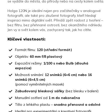
se vydáte do města, do přírody nebo na cesty kolem světa.
Holga 120N je ideální nejen pro začátečníky v analogové
fotografii, ale také pro zkušené fotografy, kteří hledají
inspiraci mimo digitální svět. Přináší zpět radost z tvoření –
bez filtru, bez přehnané ostrosti, bez okamžitého náhledu.
Jen vy a svět kolem vás, zachycený tak, jak ho cítíte.
Klíčové vlastnosti:
Formát filmu:
120 (střední formát)
Objektiv:
60 mm f/8 plastový
Expoziční režimy:
1/100 s nebo Bulb (dlouhá
expozice)
Možnosti snímání:
12 snímků (6×6 cm) nebo 16
snímků (6×4,5 cm)
(pomocí vyměnitelných masek)
Zabudovaný bleskový sáňky
(bez blesku v balení)
Manuální ostření od
1 m do nekonečna
Tělo z lehkého plastu –
snadno přenosné a odolné
Ideální pro experimentální a kreativní fotografii