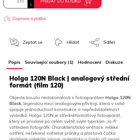
PŘIDAT DO KOŠÍKU
Doprava a platba
Zeptat se
Hlídat
Sdílet
Popis
Související soubory (1)
Hodnocení
Diskuze
Holga 120N Black | analogový střední
formát (film 120)
Objevte kouzlo nedokonalosti s fotoaparátem
Holga 120N
Black
, legendou mezi analogovými přístroji, která v sobě
spojuje jednoduchost konstrukce a nepředvídatelnost
výsledků. Holga 120N je středněformátový fotoaparát,
který se proslavil po celém světě svým typickým „lo-fi“
vzhledem fotografií. Charakteristická vinětace, měkké
ostření, nečekané světelné průniky a plastová čočka
dodávají snímkům syrový, autentický a často až snový