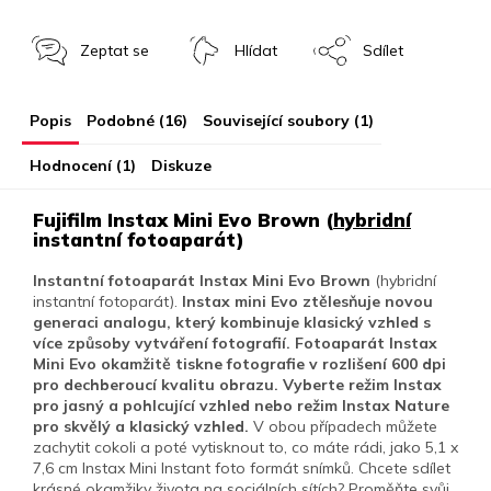
Zeptat se
Hlídat
Sdílet
Popis
Podobné (16)
Související soubory (1)
Hodnocení (1)
Diskuze
Fujifilm Instax Mini Evo Brown (
hybridní
instantní fotoaparát)
Instantní fotoaparát Instax Mini Evo Brown
(hybridní
instantní fotoparát).
Instax mini Evo ztělesňuje novou
generaci analogu, který kombinuje klasický vzhled s
více způsoby vytváření fotografií.
Fotoaparát Instax
Mini Evo okamžitě tiskne fotografie v rozlišení 600 dpi
pro dechberoucí kvalitu obrazu. Vyberte režim Instax
pro jasný a pohlcující vzhled nebo režim Instax Nature
pro skvělý a klasický vzhled.
V obou případech můžete
zachytit cokoli a poté vytisknout to, co máte rádi, jako 5,1 x
7,6 cm Instax Mini Instant foto formát snímků.
Chcete sdílet
krásné okamžiky života na sociálních sítích?
Proměňte svůj