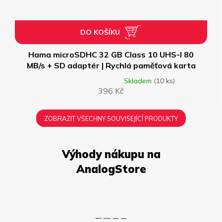
DO KOŠÍKU
Hama microSDHC 32 GB Class 10 UHS-I 80
MB/s + SD adaptér | Rychlá paměťová karta
Skladem
(10 ks)
Průměrné
396 Kč
hodnocení
produktu
je
ZOBRAZIT VŠECHNY SOUVISEJÍCÍ PRODUKTY
5,0
z
5
hvězdiček.