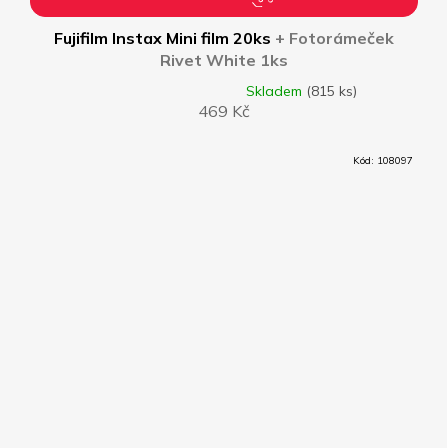
Fujifilm Instax Mini film 20ks
+ Fotorámeček
Rivet White 1ks
Skladem
(815 ks)
Průměrné
469 Kč
hodnocení
produktu
je
Kód:
108097
4,8
z
5
hvězdiček.