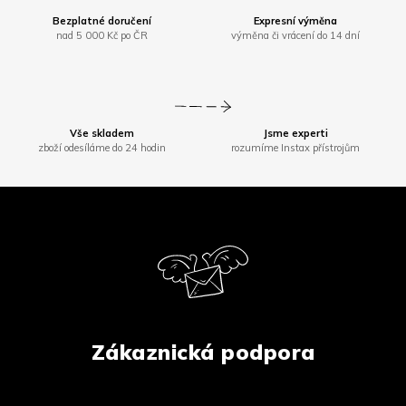
Bezplatné doručení
Expresní výměna
nad 5 000 Kč po ČR
výměna či vrácení do 14 dní
Vše skladem
Jsme experti
zboží odesíláme do 24 hodin
rozumíme Instax přístrojům
Z
á
p
a
t
í
Zákaznická podpora