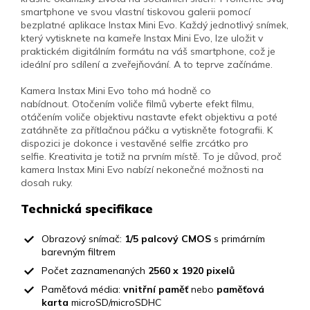
smartphone ve svou vlastní tiskovou galerii pomocí
bezplatné aplikace Instax Mini Evo.
Každý jednotlivý snímek,
který vytisknete na kameře Instax Mini Evo, lze uložit v
praktickém digitálním formátu na váš smartphone, což je
ideální pro sdílení a zveřejňování.
A to teprve začínáme.
Kamera Instax Mini Evo toho má hodně co
nabídnout.
Otočením voliče filmů vyberte efekt filmu,
otáčením voliče objektivu nastavte efekt objektivu a poté
zatáhněte za přítlačnou páčku a vytiskněte fotografii.
K
dispozici je dokonce i vestavěné selfie zrcátko pro
selfie.
Kreativita je totiž na prvním místě.
To je důvod, proč
kamera Instax Mini Evo nabízí nekonečné možnosti na
dosah ruky.
Technická specifikace
Obrazový snímač:
1/5 palcový CMOS
s primárním
barevným filtrem
Počet zaznamenaných
2560 x 1920 pixelů
Paměťová média:
vnitřní paměť
nebo
paměťová
karta
microSD/microSDHC