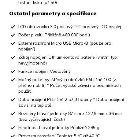
historii tisku (až 50)
Ostatní parametry a specifikace
LCD obrazovka 3,0 palcový TFT barevný LCD displej
Počet pixelů: Přibližně 460 000 bodů
Externí rozhraní Micro USB Micro-B (pouze pro
nabíjení)
Zdroj napájení Lithium-iontová baterie (vnitřní typ:
nevyjímatelná)
Funkce nabíjení Vestavěný
Možný počet vytištěných obrázků Přibližně 100 (z
plného nabití) * Počet výtisků závisí na podmínkách
použití.
Doba nabíjení Přibližně 2 až 3 hodiny * Doba nabíjení
závisí na teplotě.
Rozměry hlavní jednotky 87 mm x 122,9 mm x 36 mm
(bez vyčnívajících částí)
Hmotnost hlavní jednotky Přibližně 285 g
Provozní prostředí Teplota: 5 ℃ až 40 ℃