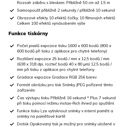
Rozsah záběru s bleskem: Přibližně 50 cm až 1,5 m
Samospoušť přibližně 2 sekundy / přibližně 10 sekund
Obrazové efekty 10 efektů čočky, 10 filmových efektů
Celkem 100 efektů vynásobením výše
Funkce tiskárny
Počet pixelů expozice tisku 1600 x 600 bodů (800 x
600 bodů při tisku z aplikace pro chytré telefony)
Rozlišení expozice 25 bodů / mm x 12,5 bodů / mm
(638 x 318 dpi, rozteč bodů 40 x 80 μm) 12,5 bodů /
mm při tisku z aplikace pro chytré telefony
Gradace expozice Gradace RGB 256 barev
Formát obrázku pro tisk Snímky JPEG pořízené tímto
zařízením
Čas výstupu tisku Přibližně 16 sekund * Plus 7 sekund
při tisku pomocí režimu instax-Rich ihned po spuštění.
Funkce tisku Lze vytisknout snímky v interní paměti a
snímky na paměťové kartě
Dotisk Opakovaný tisk je možný pro snímky uložené v