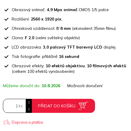
Měrná
cena:
Obrazový snímač:
4,9 Mpx snímač
CMOS 1/5 palce
Rozlišení:
2560 x 1920 pix.
Ohnisková vzdálenost:
f/ 8 mm
(ekvivalent 35mm filmu)
Clona:
F 2.0
(velmi světelný objektiv)
LCD obrazovka:
3,0 palcový TFT barevný LCD
displej
Tisk fotografie: přibližně
16 sekund
Obrazové efekty:
10 efektů objektivu
,
10 filmových efektů
(celkem 100 efektů vynásobením)
Můžeme doručit do:
10.8.2026
Možnosti doručení
PŘIDAT DO KOŠÍKU
Doprava a platba