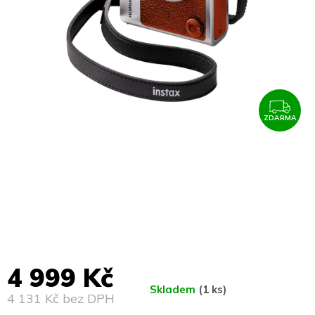
ZDARMA
Z
D
A
R
M
4 999 Kč
A
Skladem
(1 ks)
4 131 Kč bez DPH