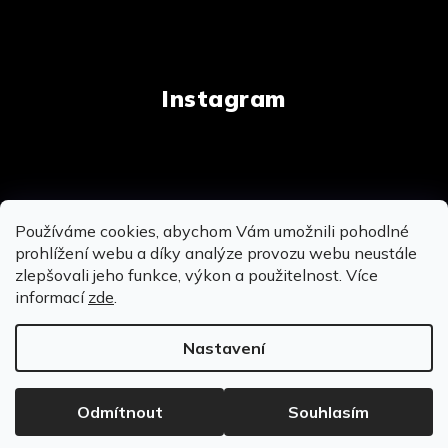
Instagram
Copyright 2026
AnalogStore.cz
. Všechna práva
Používáme cookies, abychom Vám umožnili pohodlné
vyhrazena.
Upravit nastavení cookies
prohlížení webu a díky analýze provozu webu neustále
zlepšovali jeho funkce, výkon a použitelnost. Více
informací
zde
.
Vytvořil Shoptet
&
&
Nastavení
OSOBNĚ SE MŮŽEME POTKAT NA PRODEJNĚ V
BROUMOVĚ - MÍROVÉ NÁMĚSTÍ 104
Odmítnout
Souhlasím
KUDY K NÁM?