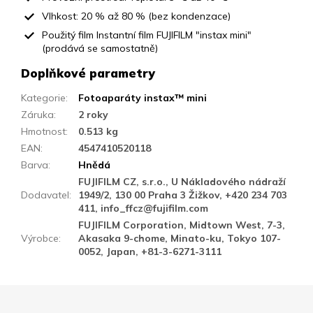
Vlhkost: 20 % až 80 % (bez kondenzace)
Použitý film Instantní film FUJIFILM "instax mini"
(prodává se samostatně)
Doplňkové parametry
Kategorie
:
Fotoaparáty instax™ mini
Záruka
:
2 roky
Hmotnost
:
0.513 kg
EAN
:
4547410520118
Barva
:
Hnědá
FUJIFILM CZ, s.r.o., U Nákladového nádraží
Dodavatel
:
1949/2, 130 00 Praha 3 Žižkov, +420 234 703
411, info_ffcz@fujifilm.com
FUJIFILM Corporation, Midtown West, 7-3,
Výrobce
:
Akasaka 9-chome, Minato-ku, Tokyo 107-
0052, Japan, +81-3-6271-3111