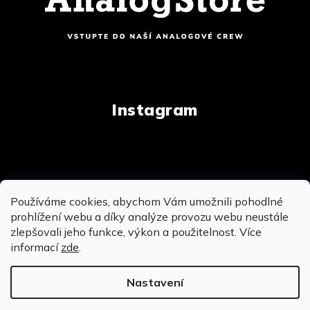
Instagram
Copyright 2026
AnalogStore.cz
. Všechna práva
Používáme cookies, abychom Vám umožnili pohodlné
vyhrazena.
Upravit nastavení cookies
prohlížení webu a díky analýze provozu webu neustále
zlepšovali jeho funkce, výkon a použitelnost. Více
informací
zde
.
Vytvořil Shoptet
&
&
Nastavení
OSOBNĚ SE MŮŽEME POTKAT NA PRODEJNĚ V