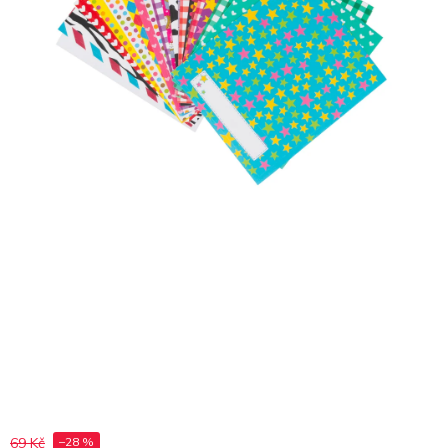
69 Kč
–28 %