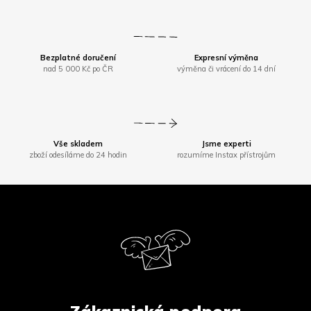
Bezplatné doručení
Expresní výměna
nad 5 000 Kč po ČR
výměna či vrácení do 14 dní
Vše skladem
Jsme experti
zboží odesíláme do 24 hodin
rozumíme Instax přístrojům
Z
á
p
a
t
í