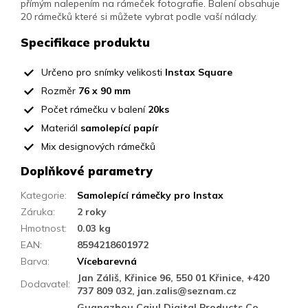
přímým nalepením na rámeček fotografie. Balení obsahuje
20 rámečků které si můžete vybrat podle vaší nálady.
Specifikace produktu
Určeno pro snímky velikosti
Instax Square
Rozměr
76 x 90 mm
Počet rámečku v balení
20ks
Materiál
samolepící papír
Mix designových rámečků
Doplňkové parametry
Kategorie
:
Samolepící rámečky pro Instax
Záruka
:
2 roky
Hmotnost
:
0.03 kg
EAN
:
8594218601972
Barva
:
Vícebarevná
Jan Záliš, Křinice 96, 550 01 Křinice, +420
Dodavatel
:
737 809 032, jan.zalis@seznam.cz
Guangzhou Caiul Digital Products Co.,