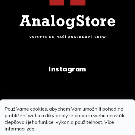
Instagram
Copyright 2026
AnalogStore.cz
. Všechna práva
Používáme cookies, abychom Vám umožnili pohodlné
vyhrazena.
Upravit nastavení cookies
prohlížení webu a díky analýze provozu webu neustále
zlepšovali jeho funkce, výkon a použitelnost. Více
informací
zde
.
Vytvořil Shoptet
&
&