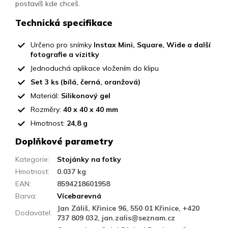
postavíš kde chceš.
Technická specifikace
Určeno pro snímky
Instax Mini, Square, Wide a další
fotografie a vizitky
Jednoduchá aplikace vložením do klipu
Set 3 ks (bílá, černá, oranžová)
Materiál:
Silikonový gel
Rozměry:
40 x 40 x 40 mm
Hmotnost:
24,8 g
Doplňkové parametry
Kategorie
:
Stojánky na fotky
Hmotnost
:
0.037 kg
EAN
:
8594218601958
Barva
:
Vícebarevná
Jan Záliš, Křinice 96, 550 01 Křinice, +420
Dodavatel
:
737 809 032, jan.zalis@seznam.cz