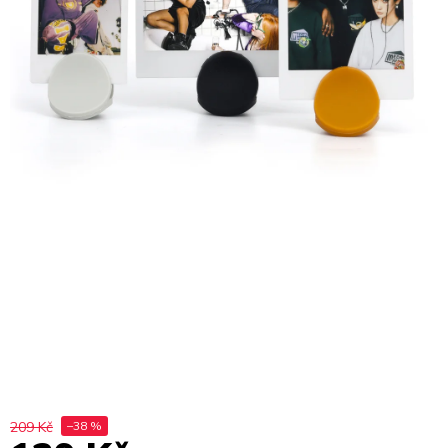
209 Kč
–38 %