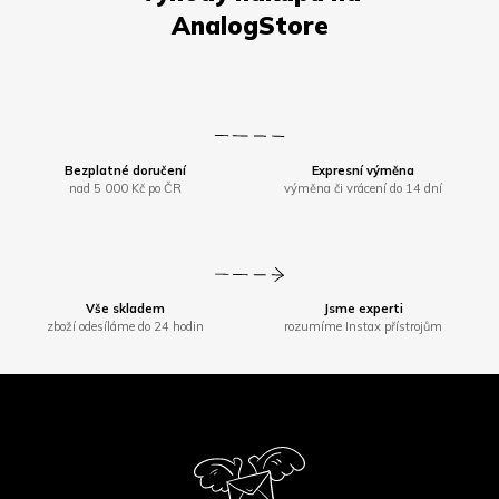
Bezplatné doručení
Expresní výměna
nad 5 000 Kč po ČR
výměna či vrácení do 14 dní
Vše skladem
Jsme experti
zboží odesíláme do 24 hodin
rozumíme Instax přístrojům
Z
á
p
a
t