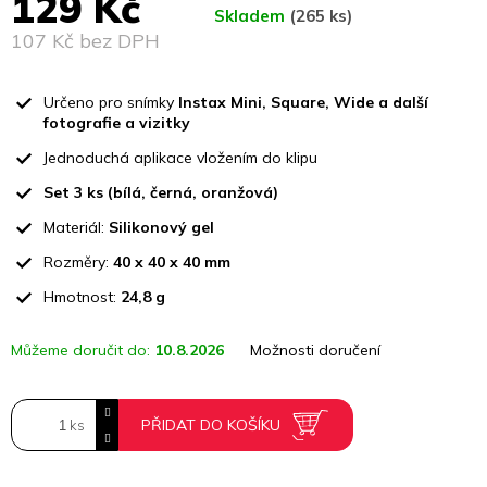
129 Kč
Skladem
(265 ks)
107 Kč bez DPH
Měrná
cena:
Určeno pro snímky
Instax Mini, Square, Wide a další
fotografie a vizitky
Jednoduchá aplikace vložením do klipu
Set 3 ks (bílá, černá, oranžová)
Materiál:
Silikonový gel
Rozměry:
40 x 40 x 40 mm
Hmotnost:
24,8 g
Můžeme doručit do:
10.8.2026
Možnosti doručení
PŘIDAT DO KOŠÍKU