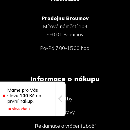
Prodejna Broumov
Mírové náměstí 104
550 01 Broumov
Po-Pá 7.00-15.00 hod.
Informace o nákupu
Máme pro Vás
slevu
100 Kč
na
Platby
první nákup.
Tu slevu chci >
Dopravy
Reklamace a vrácení zboží