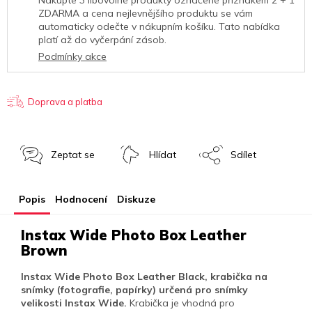
Nakupte 3 libovolné produkty označené příznakem 2 + 1
ZDARMA a cena nejlevnějšího produktu
se vám
automaticky odečte v nákupním košíku. Tato nabídka
platí až do vyčerpání zásob.
Podmínky akce
Doprava a platba
Zeptat se
Hlídat
Sdílet
Popis
Hodnocení
Diskuze
Instax Wide Photo Box Leather
Brown
Instax Wide Photo Box Leather Black, krabička na
snímky (fotografie, papírky) určená pro snímky
velikosti Instax Wide.
Krabička je vhodná pro