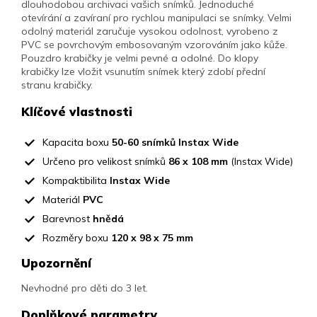
dlouhodobou archivaci vašich snímků. Jednoduché
otevírání a zavíraní pro rychlou manipulaci se snímky. Velmi
odolný materiál zaručuje vysokou odolnost, vyrobeno z
PVC se povrchovým embosovaným vzorováním jako kůže.
Pouzdro krabičky je velmi pevné a odolné. Do klopy
krabičky lze vložit vsunutím snímek který zdobí přední
stranu krabičky.
Klíčové vlastnosti
Kapacita boxu
50-60 snímků Instax Wide
Určeno pro velikost snímků
86 x 108 mm
(Instax Wide)
Kompaktibilita
Instax Wide
Materiál
PVC
Barevnost
hnědá
Rozměry boxu
120 x 98 x 75 mm
Upozornění
Nevhodné pro děti do 3 let.
Doplňkové parametry