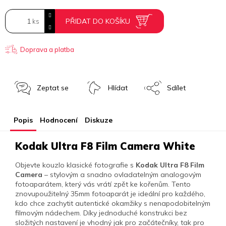
PŘIDAT DO KOŠÍKU
Doprava a platba
Zeptat se
Hlídat
Sdílet
Popis
Hodnocení
Diskuze
Kodak Ultra F8 Film Camera White
Objevte kouzlo klasické fotografie s
Kodak Ultra F8 Film
Camera
– stylovým a snadno ovladatelným analogovým
fotoaparátem, který vás vrátí zpět ke kořenům. Tento
znovupoužitelný 35mm fotoaparát je ideální pro každého,
kdo chce zachytit autentické okamžiky s nenapodobitelným
filmovým nádechem. Díky jednoduché konstrukci bez
složitých nastavení je vhodný jak pro začátečníky, tak pro