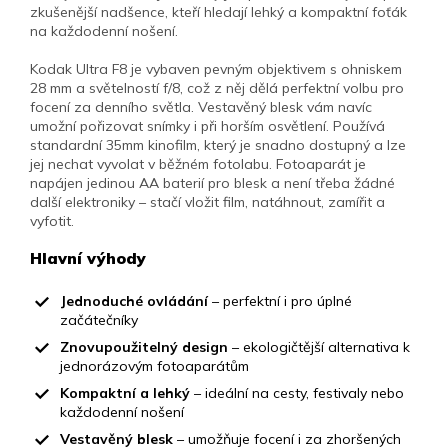
zkušenější nadšence, kteří hledají lehký a kompaktní foťák
na každodenní nošení.
Kodak Ultra F8 je vybaven pevným objektivem s ohniskem
28 mm a světelností f/8, což z něj dělá perfektní volbu pro
focení za denního světla. Vestavěný blesk vám navíc
umožní pořizovat snímky i při horším osvětlení. Používá
standardní 35mm kinofilm, který je snadno dostupný a lze
jej nechat vyvolat v běžném fotolabu. Fotoaparát je
napájen jedinou AA baterií pro blesk a není třeba žádné
další elektroniky – stačí vložit film, natáhnout, zamířit a
vyfotit.
Hlavní výhody
Jednoduché ovládání
– perfektní i pro úplné
začátečníky
Znovupoužitelný design
– ekologičtější alternativa k
jednorázovým fotoaparátům
Kompaktní a lehký
– ideální na cesty, festivaly nebo
každodenní nošení
Vestavěný blesk
– umožňuje focení i za zhoršených