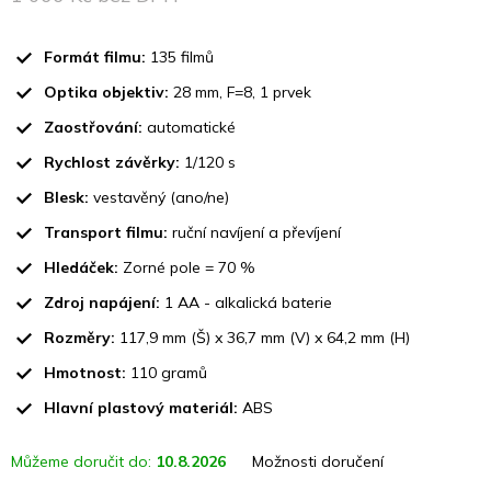
Měrná
cena:
Formát filmu:
135 filmů
Optika objektiv:
28 mm, F=8, 1 prvek
Zaostřování:
automatické
Rychlost závěrky:
1/120 s
Blesk:
vestavěný (ano/ne)
Transport filmu:
ruční navíjení a převíjení
Hledáček:
Zorné pole = 70 %
Zdroj napájení:
1 AA - alkalická baterie
Rozměry:
117,9 mm (Š) x 36,7 mm (V) x 64,2 mm (H)
Hmotnost:
110 gramů
Hlavní plastový materiál:
ABS
Můžeme doručit do:
10.8.2026
Možnosti doručení