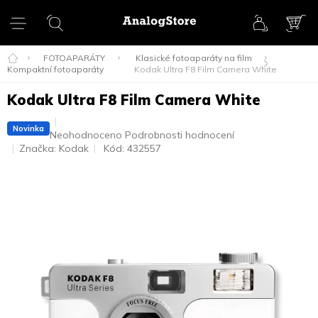
Přejít
na
obsah
NÁK
KOŠ
FOTOAPARÁTY
Klasické fotoaparáty na film
Kompaktní fotoaparáty
Kodak Ultra F8 Film Camera White
Kodak Ultra F8 Film Camera White
Novinka
Průměrné
Neohodnoceno
Podrobnosti hodnocení
hodnocení
Značka:
Kodak
Kód:
432557
produktu
je
0,0
z
5
hvězdiček.