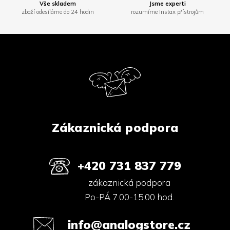
Vše skladem
Jsme experti
zboží odesíláme do 24 hodin
rozumíme Instax přístrojům
Z
á
p
a
t
í
Zákaznická podpora
+420 731 837 779
zákaznická podpora
Po-PÁ 7.00-15.00 hod.
info@analogstore.cz