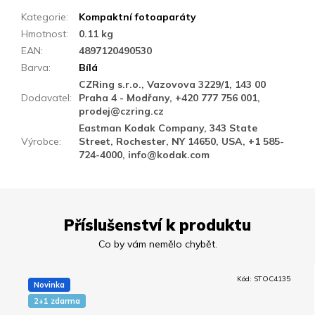
Kategorie
:
Kompaktní fotoaparáty
Hmotnost
:
0.11 kg
EAN
:
4897120490530
Barva
:
Bílá
CZRing s.r.o., Vazovova 3229/1, 143 00
Dodavatel
:
Praha 4 - Modřany, +420 777 756 001,
prodej@czring.cz
Eastman Kodak Company, 343 State
Výrobce
:
Street, Rochester, NY 14650, USA, +1 585-
724-4000, info@kodak.com
Příslušenství k produktu
Kód:
STOC4135
Novinka
2+1 zdarma