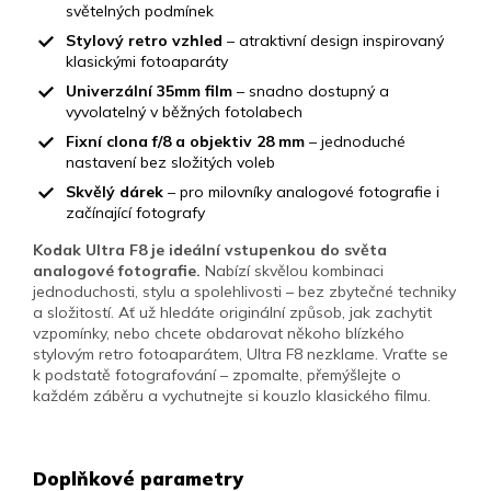
světelných podmínek
Stylový retro vzhled
– atraktivní design inspirovaný
klasickými fotoaparáty
Univerzální 35mm film
– snadno dostupný a
vyvolatelný v běžných fotolabech
Fixní clona f/8 a objektiv 28 mm
– jednoduché
nastavení bez složitých voleb
Skvělý dárek
– pro milovníky analogové fotografie i
začínající fotografy
Kodak Ultra F8 je ideální vstupenkou do světa
analogové fotografie.
Nabízí skvělou kombinaci
jednoduchosti, stylu a spolehlivosti – bez zbytečné techniky
a složitostí. Ať už hledáte originální způsob, jak zachytit
vzpomínky, nebo chcete obdarovat někoho blízkého
stylovým retro fotoaparátem, Ultra F8 nezklame. Vraťte se
k podstatě fotografování – zpomalte, přemýšlejte o
každém záběru a vychutnejte si kouzlo klasického filmu.
Doplňkové parametry