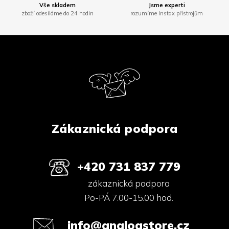
Vše skladem
Jsme experti
zboží odesíláme do 24 hodin
rozumíme Instax přístrojům
Z
á
p
a
t
í
Zákaznická podpora
+420 731 837 779
zákaznická podpora
Po-PÁ 7.00-15.00 hod.
info@analogstore.cz