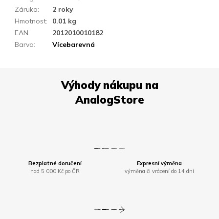
Záruka
:
2 roky
Hmotnost
:
0.01 kg
EAN
:
2012010010182
Barva
:
Vícebarevná
Bezplatné doručení
Expresní výměna
nad 5 000 Kč po ČR
výměna či vrácení do 14 dní