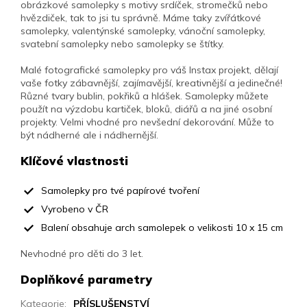
obrázkové samolepky s motivy srdíček, stromečků nebo
hvězdiček, tak to jsi tu správně. Máme taky zvířátkové
samolepky, valentýnské samolepky, vánoční samolepky,
svatební samolepky nebo samolepky se štítky.
Malé fotografické samolepky pro váš Instax projekt, dělají
vaše fotky zábavnější, zajímavější, kreativnější a jedinečné!
Různé tvary bublin, pokřiků a hlášek. Samolepky můžete
použít na výzdobu kartiček, bloků, diářů a na jiné osobní
projekty. Velmi vhodné pro nevšední dekorování. Může to
být nádherné ale i nádhernější.
Klíčové vlastnosti
Samolepky pro tvé papírové tvoření
Vyrobeno v ČR
Balení obsahuje arch samolepek o velikosti 10 x 15 cm
Nevhodné pro děti do 3 let.
Doplňkové parametry
Kategorie
:
PŘÍSLUŠENSTVÍ