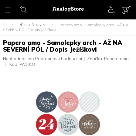
Přejít
na
obsah
NÁK
KOŠ
PŘÍSLUŠENSTVÍ
Papero amo - Samolepky arch - AŽ NA
SEVERNÍ PÓL / Dopis Ježíškovi
Papero amo - Samolepky arch - AŽ NA
SEVERNÍ PÓL / Dopis Ježíškovi
Průměrné
Neohodnoceno
Podrobnosti hodnocení
Značka:
Papero amo
hodnocení
Kód:
PA1018
produktu
je
0,0
z
5
hvězdiček.