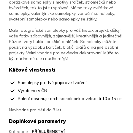
obrázkové samolepky s motivy srdíček, stromečků nebo
hvězdiček, tak to jsi tu správně. Máme taky zvířátkové
samolepky, valentýnské samolepky, vánoční samolepky,
svatební samolepky nebo samolepky se štítky.
Malé fotografické samolepky pro váš Instax projekt, dělají
vaše fotky zábavnější, zajímavější, kreativnější a jedinečné!
Různé tvary bublin, pokřiků a hlášek. Samolepky můžete
použít na výzdobu kartiček, bloků, diářů a na jiné osobní
projekty. Velmi vhodné pro nevšední dekorování. Může to
být nádherné ale i nádhernější.
Klíčové vlastnosti
Samolepky pro tvé papírové tvoření
Vyrobeno v ČR
Balení obsahuje arch samolepek o velikosti 10 x 15 cm
Nevhodné pro děti do 3 let.
Doplňkové parametry
Kategorie
:
PŘÍSLUŠENSTVÍ