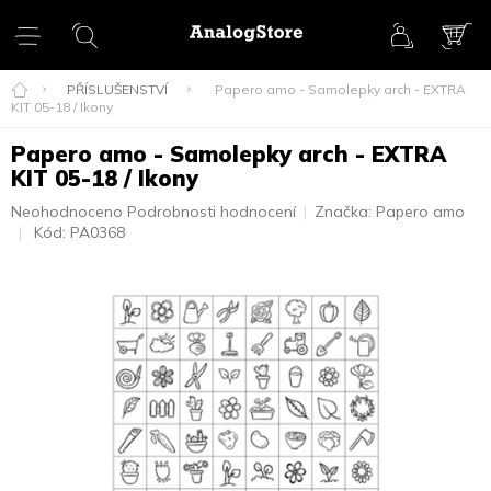
Přejít
na
obsah
NÁK
KOŠ
PŘÍSLUŠENSTVÍ
Papero amo - Samolepky arch - EXTRA
KIT 05-18 / Ikony
Papero amo - Samolepky arch - EXTRA
KIT 05-18 / Ikony
Průměrné
Neohodnoceno
Podrobnosti hodnocení
Značka:
Papero amo
hodnocení
Kód:
PA0368
produktu
je
0,0
z
5
hvězdiček.