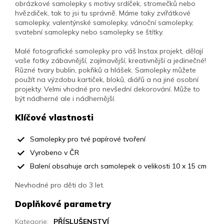
obrázkové samolepky s motivy srdíček, stromečků nebo
hvězdiček, tak to jsi tu správně. Máme taky zvířátkové
samolepky, valentýnské samolepky, vánoční samolepky,
svatební samolepky nebo samolepky se štítky.
Malé fotografické samolepky pro váš Instax projekt, dělají
vaše fotky zábavnější, zajímavější, kreativnější a jedinečné!
Různé tvary bublin, pokřiků a hlášek. Samolepky můžete
použít na výzdobu kartiček, bloků, diářů a na jiné osobní
projekty. Velmi vhodné pro nevšední dekorování. Může to
být nádherné ale i nádhernější.
Klíčové vlastnosti
Samolepky pro tvé papírové tvoření
Vyrobeno v ČR
Balení obsahuje arch samolepek o velikosti 10 x 15 cm
Nevhodné pro děti do 3 let.
Doplňkové parametry
Kategorie
:
PŘÍSLUŠENSTVÍ