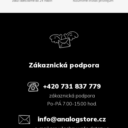
zboží odesíláme do 24 hodin
rozumíme Instax přístrojům
Z
á
p
a
t
í
Zákaznická podpora
+420 731 837 779
zákaznická podpora
Po-PÁ 7.00-15.00 hod.
info@analogstore.cz