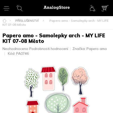
Přejít
na
obsah
NÁK
KOŠ
PŘÍSLUŠENSTVÍ
Papero amo - Samolepky arch - MY LIFE
KIT 07-08 Město
Papero amo - Samolepky arch - MY LIFE
KIT 07-08 Město
Průměrné
Neohodnoceno
Podrobnosti hodnocení
Značka:
Papero amo
hodnocení
Kód:
PA0746
produktu
je
0,0
z
5
hvězdiček.