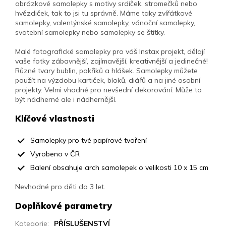
obrázkové samolepky s motivy srdíček, stromečků nebo
hvězdiček, tak to jsi tu správně. Máme taky zvířátkové
samolepky, valentýnské samolepky, vánoční samolepky,
svatební samolepky nebo samolepky se štítky.
Malé fotografické samolepky pro váš Instax projekt, dělají
vaše fotky zábavnější, zajímavější, kreativnější a jedinečné!
Různé tvary bublin, pokřiků a hlášek. Samolepky můžete
použít na výzdobu kartiček, bloků, diářů a na jiné osobní
projekty. Velmi vhodné pro nevšední dekorování. Může to
být nádherné ale i nádhernější.
Klíčové vlastnosti
Samolepky pro tvé papírové tvoření
Vyrobeno v ČR
Balení obsahuje arch samolepek o velikosti 10 x 15 cm
Nevhodné pro děti do 3 let.
Doplňkové parametry
Kategorie
:
PŘÍSLUŠENSTVÍ