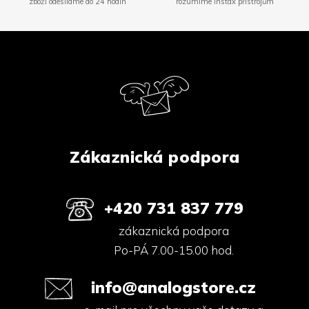
zboží odesíláme do 24 hodin
rozumíme Instax přístrojům
Z
á
p
a
t
í
Zákaznická podpora
+420 731 837 779
zákaznická podpora
Po-PÁ 7.00-15.00 hod.
info@analogstore.cz