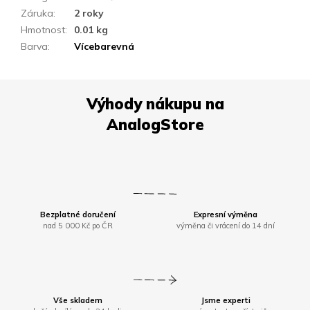
Záruka
:
2 roky
Hmotnost
:
0.01 kg
Barva
:
Vícebarevná
Bezplatné doručení
Expresní výměna
nad 5 000 Kč po ČR
výměna či vrácení do 14 dní
Vše skladem
Jsme experti