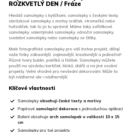
ROZKVETLÝ DEN / Fráze
Hledáš samolepky s kytičkami, samolepky s českými texty,
obrázkové samolepky s motivy srdíček, stromečků nebo
hvězdiček, tak to jsi tu správně. Máme taky zvířátkové
samolepky, valentýnské samolepky, vánoční samolepky,
svatební samolepky nebo samolepky se štítky.
Malé fotografické samolepky pro váš Instax projekt, dělají
vaše fotky zábavnější, zajímavější, kreativnější a jedinečné!
Různé tvary bublin, pokřiků a hlášek. Samolepky můžete
použít na výzdobu kartiček, bloků, diářů a na jiné osobní
projekty. Velmi vhodné pro nevšední dekorování. Může to
být nádherné ale i nádhernější.
Klíčové vlastnosti
Samolepky
obsahuji české texty a motivy
Papírové
samolepící dekorace
s jednoduchou aplikací
Balení obsahuje
arch samolepek o velikosti 10 x 15
cm
Samolepky pro tvé projekty