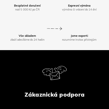
Bezplatné doručení
Expresní výměna
nad 5 000 Kč po ČR
výměna či vrácení do 14 dní
Vše skladem
Jsme experti
zboží odesíláme do 24 hodin
rozumíme Instax přístrojům
Z
á
p
a
t
í
Zákaznická podpora