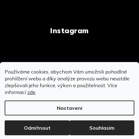
Instagram
Copyright 2026
AnalogStore.cz
. Všechna práva
Používáme cookies, abychom Vám umožnili pohodlné
vyhrazena.
Upravit nastavení cookies
prohlížení webu a díky analýze provozu webu neustále
zlepšovali jeho funkce, výkon a použitelnost. Více
informací
zde
.
Vytvořil Shoptet
&
&
Nastavení
OSOBNĚ SE MŮŽEME POTKAT NA PRODEJNĚ V
BROUMOVĚ - MÍROVÉ NÁMĚSTÍ 104
Odmítnout
Souhlasím
KUDY K NÁM?