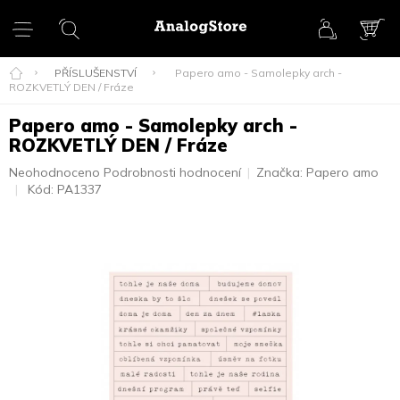
Přejít
na
obsah
NÁK
KOŠ
PŘÍSLUŠENSTVÍ
Papero amo - Samolepky arch -
ROZKVETLÝ DEN / Fráze
Papero amo - Samolepky arch -
ROZKVETLÝ DEN / Fráze
Průměrné
Neohodnoceno
Podrobnosti hodnocení
Značka:
Papero amo
hodnocení
Kód:
PA1337
produktu
je
0,0
z
5
hvězdiček.