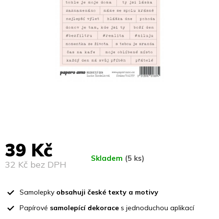
39 Kč
Skladem
(5 ks)
32 Kč bez DPH
Měrná
cena:
Samolepky
obsahuji české texty a motivy
Papírové
samolepící dekorace
s jednoduchou aplikací