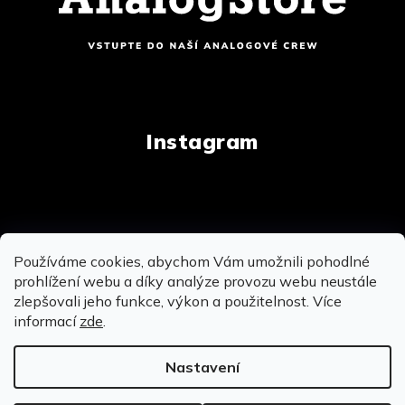
Instagram
Copyright 2026
AnalogStore.cz
. Všechna práva
Používáme cookies, abychom Vám umožnili pohodlné
vyhrazena.
Upravit nastavení cookies
prohlížení webu a díky analýze provozu webu neustále
zlepšovali jeho funkce, výkon a použitelnost. Více
informací
zde
.
Vytvořil Shoptet
&
&
Nastavení
OSOBNĚ SE MŮŽEME POTKAT NA PRODEJNĚ V