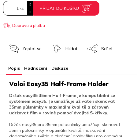
PŘIDAT DO KOŠÍKU
Doprava a platba
Zeptat se
Hlídat
Sdílet
Popis
Hodnocení
Diskuze
Valoi Easy35 Half-Frame Holder
Držák easy35 35mm Half-Frame je kompatibilní se
systémem easy35. Je umožňuje uživateli skenovat
35mm půlsnímky v maximální kvalitě a zároveň
udržovat film v rovině pomocí dvojité S-křivky.
Držák easy35 pro 35mm polosnímky umožňuje skenovat
35mm polosnímky. v optimální kvalitě, maskování
dodatečného světla a zkrácení dráhy filmu pro optimální