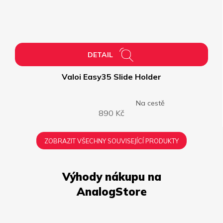
DETAIL
Valoi Easy35 Slide Holder
Na cestě
Průměrné
890 Kč
hodnocení
produktu
je
ZOBRAZIT VŠECHNY SOUVISEJÍCÍ PRODUKTY
5,0
z
5
hvězdiček.