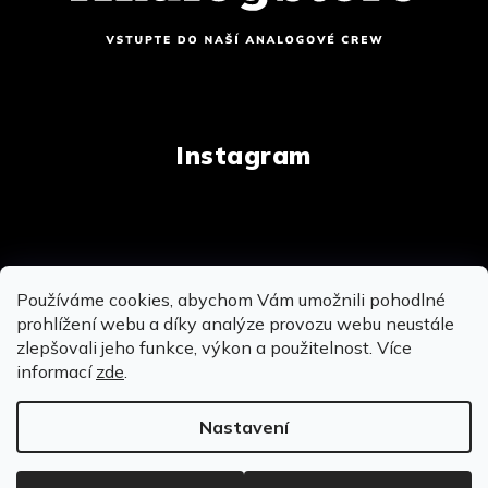
Instagram
Copyright 2026
AnalogStore.cz
. Všechna práva
Používáme cookies, abychom Vám umožnili pohodlné
vyhrazena.
Upravit nastavení cookies
prohlížení webu a díky analýze provozu webu neustále
zlepšovali jeho funkce, výkon a použitelnost. Více
informací
zde
.
Vytvořil Shoptet
&
&
Nastavení
OSOBNĚ SE MŮŽEME POTKAT NA PRODEJNĚ V
BROUMOVĚ - MÍROVÉ NÁMĚSTÍ 104