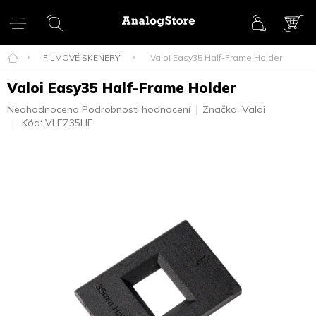
Přejít
na
obsah
NÁK
KOŠ
FILMOVÉ SKENERY
Valoi Easy35 Half-Frame Holder
Valoi Easy35 Half-Frame Holder
Průměrné
Neohodnoceno
Podrobnosti hodnocení
Značka:
Valoi
hodnocení
Kód:
VLEZ35HF
produktu
je
0,0
z
5
hvězdiček.