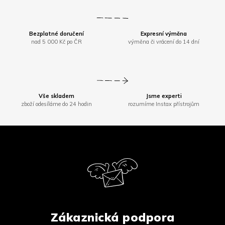
Bezplatné doručení
Expresní výměna
nad 5 000 Kč po ČR
výměna či vrácení do 14 dní
Vše skladem
Jsme experti
zboží odesíláme do 24 hodin
rozumíme Instax přístrojům
Z
á
p
a
t
í
Zákaznická podpora