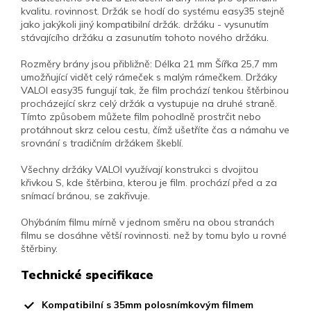
kvalitu. rovinnost. Držák se hodí do systému easy35 stejně
jako jakýkoli jiný kompatibilní držák. držáku - vysunutím
stávajícího držáku a zasunutím tohoto nového držáku.
Rozměry brány jsou přibližně: Délka 21 mm Šířka 25,7 mm
umožňující vidět celý rámeček s malým rámečkem. Držáky
VALOI easy35 fungují tak, že film prochází tenkou štěrbinou
procházející skrz celý držák a vystupuje na druhé straně.
Tímto způsobem můžete film pohodlně prostrčit nebo
protáhnout skrz celou cestu, čímž ušetříte čas a námahu ve
srovnání s tradičním držákem škeblí.
Všechny držáky VALOI využívají konstrukci s dvojitou
křivkou S, kde štěrbina, kterou je film. prochází před a za
snímací bránou, se zakřivuje.
Ohýbáním filmu mírně v jednom směru na obou stranách
filmu se dosáhne větší rovinnosti. než by tomu bylo u rovné
štěrbiny.
Technické specifikace
Kompatibilní s 35mm polosnímkovým filmem