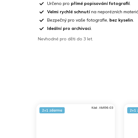
Určeno pro
přímé popisování fotografií
.
Velmi rychlé schnutí
na neporézních materiá
Bezpečný pro vaše fotografie,
bez kyselin
.
Ideální pro archivaci
.
Nevhodné pro děti do 3 let.
Kód:
AMI96-03
2+1 zdarma
2+1 