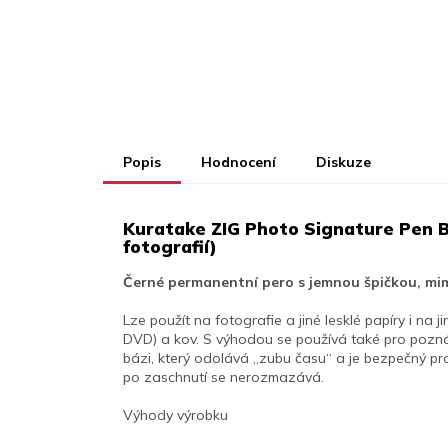
Popis
Hodnocení
Diskuze
Kuratake ZIG Photo Signature Pen Bl
fotografií)
Černé permanentní pero s jemnou špičkou, mim
Lze použít na fotografie a jiné lesklé papíry i na ji
DVD) a kov.
S výhodou se používá také pro pozná
bázi, který odolává „zubu času“ a je bezpečný pro 
po zaschnutí se nerozmazává.
Výhody výrobku