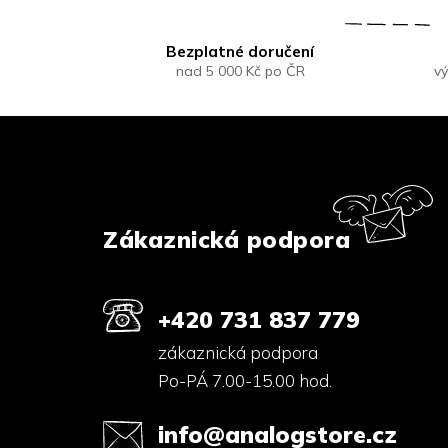
Bezplatné doručení
nad 5 000 Kč po ČR
vý
Z
á
p
a
t
í
Zákaznická podpora
+420 731 837 779
zákaznická podpora
Po-PÁ 7.00-15.00 hod.
info@analogstore.cz