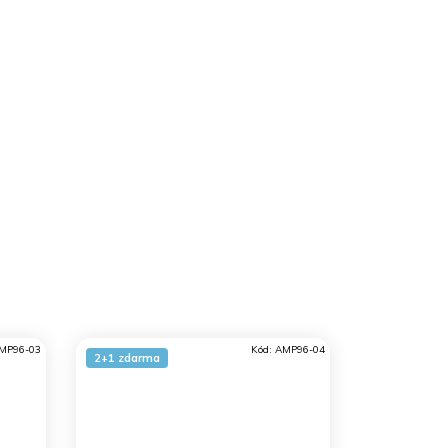
MP96-03
Kód:
AMP96-04
2+1 zdarma