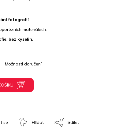
ání fotografií
.
porézních materiálech.
afie,
bez kyselin
.
Možnosti doručení
KOŠÍKU
t se
Hlídat
Sdílet