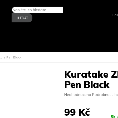
CZ
HLEDAT
A FOTOPAPÍRY
FILMOVÉ SKENERY
ZPRACOVÁNÍ FILMU
P
ture Pen Black
Kuratake Z
Pen Black
Průměrné
Neohodnoceno
Podrobnosti h
hodnocení
produktu
99 Kč
je
0,0
Sk