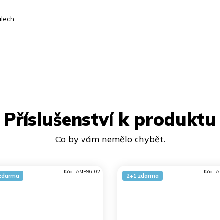
lech.
Příslušenství k produktu
Kód:
AMP96-02
Kód:
A
zdarma
2+1 zdarma