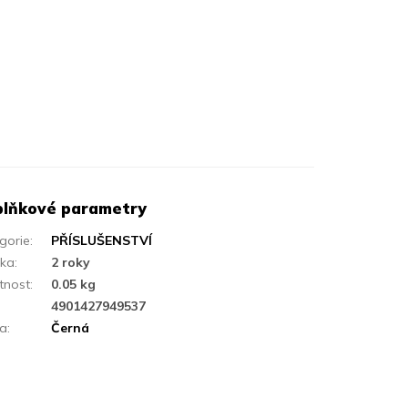
lňkové parametry
gorie
:
PŘÍSLUŠENSTVÍ
uka
:
2 roky
tnost
:
0.05 kg
:
4901427949537
va
:
Černá