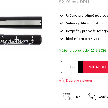
z
82 Kč bez DPH
5
Měrná
hvězdiček.
cena:
Určeno pro
přímé popisov
Velmi rychlé schnutí
na ne
Bezpečný pro vaše fotogr
Ideální pro archivaci
.
Můžeme doručit do:
11.8.2026
PŘIDAT DO 
Doprava a platba
Tisk
Zepta