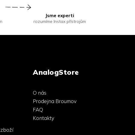
Jsme experti
in
rozumíme Instax přístrojům
AnalogStore
O nás
Prodejna Broumov
FAQ
Kontakty
 zboží