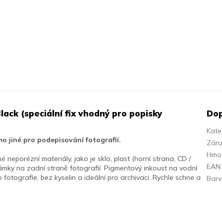
ack (speciální fix vhodný pro popisky
Dop
Kate
o jiné pro podepisování fotografií.
Zár
Hmo
né neporézní materiály, jako je sklo, plast (horní strana, CD /
EAN
mky na zadní straně fotografií.
Pigmentový inkoust na vodní
fotografie, bez kyselin a ideální pro archivaci.
Rychle schne a
Bar