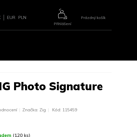
NÁKUPNÍ
K
EUR
PLN
Prázdný košík
Přihlášení
KOŠÍK
ŘÍSLUŠENSTVÍ
BLOG
2+1 ZDARMA
KONTAKTY
IG Photo Signature
odnocení
Značka:
Zig
Kód:
115459
ladem
(120 ks)