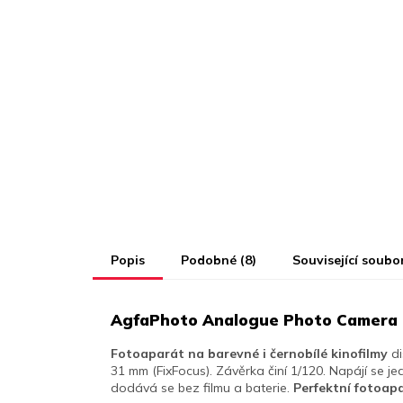
Popis
Podobné (8)
Související soubor
AgfaPhoto Analogue Photo Camera B
Fotoaparát na barevné i černobílé kinofilmy
di
31 mm (FixFocus). Závěrka činí 1/120. Napájí se je
dodává se bez filmu a baterie.
Perfektní fotoapa