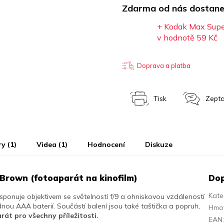
Zdarma od nás dostane
+ Kodak Max Super
v hodnotě 59 Kč
Doprava a platba
Tisk
Zepta
y (1)
Videa (1)
Hodnocení
Diskuze
rown (fotoaparát na kinofilm)
Dop
Kate
sponuje objektivem se světelností f/9 a ohniskovou vzdáleností
dnou AAA baterií. Součástí balení jsou také taštička a popruh,
Hmo
rát pro všechny příležitosti.
EAN