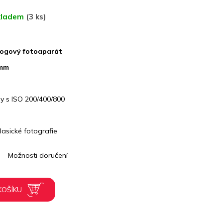
kladem
(3 ks)
logový fotoaparát
 mm
lmy s ISO 200/400/800
lasické fotografie
Možnosti doručení
KOŠÍKU