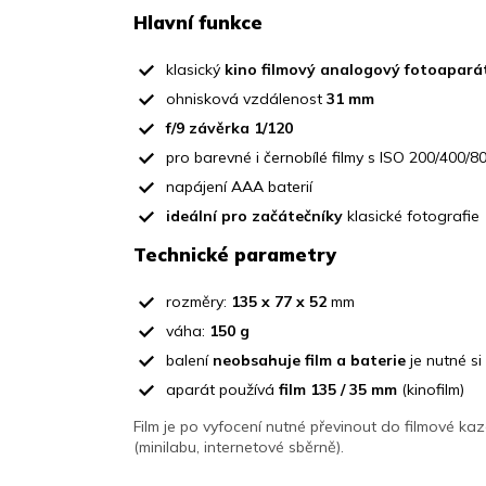
Hlavní funkce
klasický
kino filmový analogový fotoapará
ohnisková vzdálenost
31 mm
f/9 závěrka 1/120
pro barevné i černobílé filmy s ISO 200/400/8
napájení AAA baterií
ideální pro začátečníky
klasické fotografie
Technické parametry
rozměry:
135 x 77 x 52
mm
váha:
150 g
balení
neobsahuje film a baterie
je nutné si
aparát používá
film 135 / 35 mm
(kinofilm)
Film je po vyfocení nutné převinout do filmové ka
(minilabu, internetové sběrně).