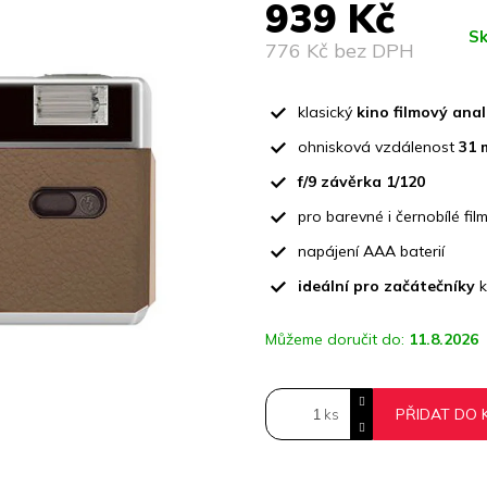
939 Kč
je
0,0
S
z
776 Kč bez DPH
5
Měrná
hvězdiček.
cena:
klasický
kino filmový ana
ohnisková vzdálenost
31
f/9 závěrka 1/120
pro barevné i černobílé fi
napájení AAA baterií
ideální pro začátečníky
k
Můžeme doručit do:
11.8.2026
PŘIDAT DO 