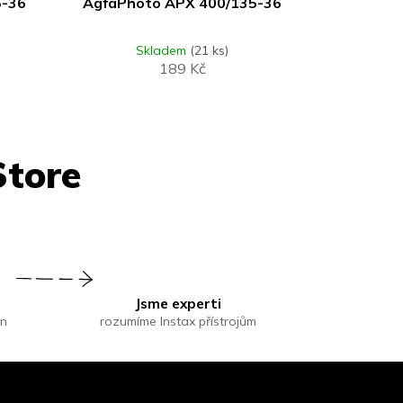
5-36
AgfaPhoto APX 400/135-36
Skladem
(21 ks)
189 Kč
Jsme experti
in
rozumíme Instax přístrojům