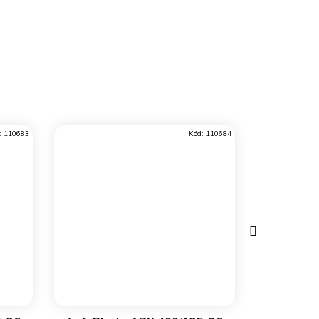
:
110683
Kód:
110684
Další
produkt
DO KOŠÍKU