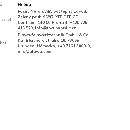
va
:
Hnědá
Focus Nordic AB, odštěpný závod,
Zelený pruh 95/97, YIT OFFICE
vatel
:
Centrum, 140 00 Praha 4, +420 725
415 520, info@focusnordic.cz
Plawa‑feinwerktechnik GmbH & Co.
KG, Bleichereistraße 18, 73066
bce
:
Uhingen, Německo, +49 7161 3000-0,
info@plawa.com