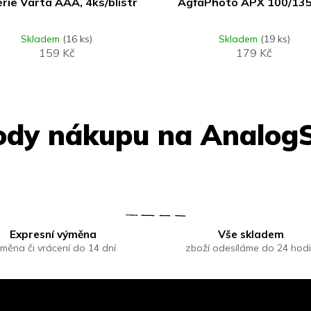
rie Varta AAA, 4ks/blistr
AgfaPhoto APX 100/13
Skladem
(16 ks)
Skladem
(19 ks)
159 Kč
179 Kč
Expresní výměna
Vše skladem
měna či vrácení do 14 dní
zboží odesíláme do 24 hod