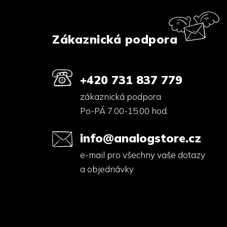
p
a
t
í
Zákaznická podpora
+420 731 837 779
zákaznická podpora
Po-PÁ 7.00-15.00 hod.
info@analogstore.cz
e-mail pro všechny vaše dotazy
a objednávky