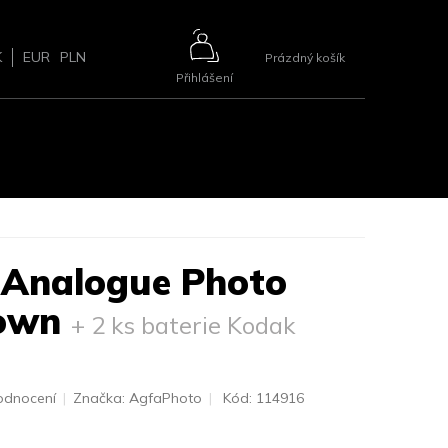
NÁKUPNÍ
K
EUR
PLN
Prázdný košík
Přihlášení
KOŠÍK
ŘÍSLUŠENSTVÍ
BLOG
2+1 ZDARMA
KONTAKTY
 Analogue Photo
rown
+ 2 ks baterie Kodak
odnocení
Značka:
AgfaPhoto
Kód:
114916