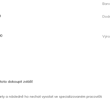
Bar
t
Doda
00
Výro
 toto dokoupit zvlášť
zety a následně ho nechat vyvolat ve specializovaném pracovišti