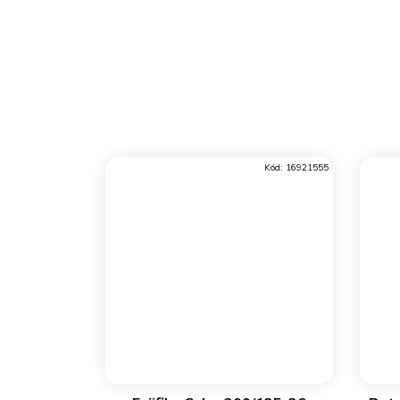
Kód:
16921555
DO KOŠÍKU