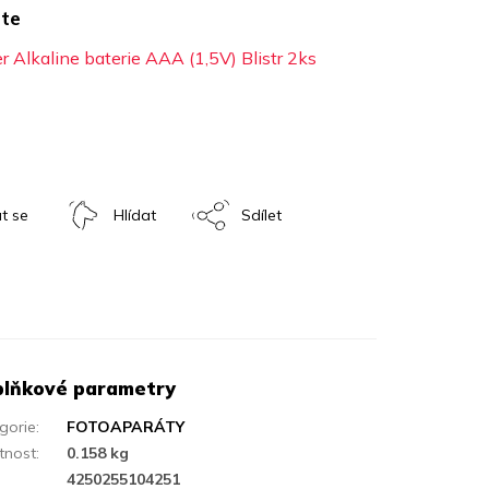
te
 Alkaline baterie AAA (1,5V) Blistr 2ks
t se
Hlídat
Sdílet
lňkové parametry
gorie
:
FOTOAPARÁTY
tnost
:
0.158 kg
:
4250255104251