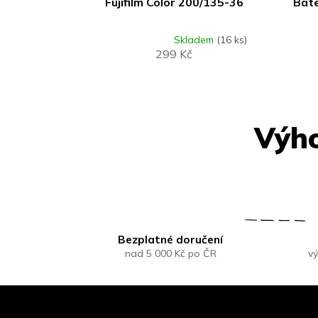
Fujifilm Color 200/135-36
Bate
Skladem
(16 ks)
Průměrné
299 Kč
hodnocení
produktu
je
5,0
z
5
hvězdiček.
Bezplatné doručení
nad 5 000 Kč po ČR
vý
Z
á