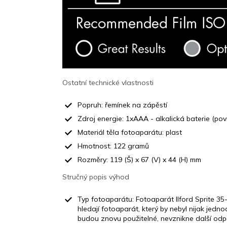
Ostatní technické vlastnosti
Popruh: řemínek na zápěstí
Zdroj energie
: 1xAAA - alkalická baterie (pov
Materiál těla fotoaparátu: plast
Hmotnost: 122 gramů
Rozměry: 119 (Š) x 67 (V) x 44 (H) mm
Stručný popis výhod
Typ fotoaparátu: Fotoaparát Ilford Sprite 35-I
hledají fotoaparát, který by nebyl nijak jedno
budou znovu použitelné, nevznikne další od