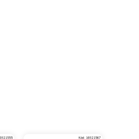
6921555
Kód:
16921567