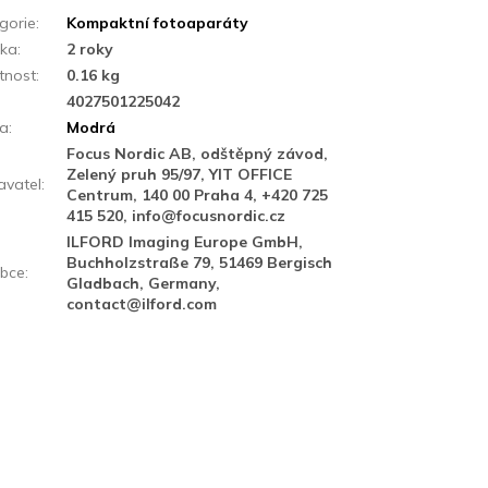
gorie
:
Kompaktní fotoaparáty
uka
:
2 roky
tnost
:
0.16 kg
:
4027501225042
va
:
Modrá
Focus Nordic AB, odštěpný závod,
Zelený pruh 95/97, YIT OFFICE
vatel
:
Centrum, 140 00 Praha 4, +420 725
415 520, info@focusnordic.cz
ILFORD Imaging Europe GmbH,
Buchholzstraße 79, 51469 Bergisch
bce
:
Gladbach, Germany,
contact@ilford.com