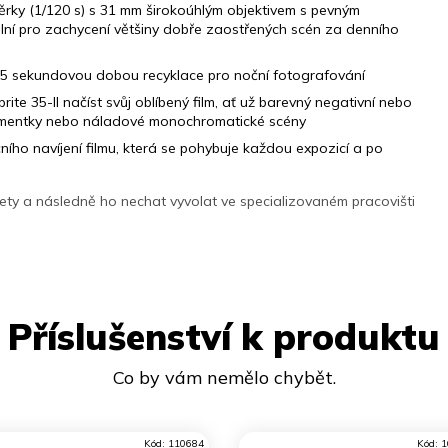
ěrky (1/120 s) s 31 mm širokoúhlým objektivem s pevným
ální pro zachycení většiny dobře zaostřených scén za denního
 15 sekundovou dobou recyklace pro noční fotografování
rite 35-II načíst svůj oblíbený film, ať už barevný negativní nebo
 momentky nebo náladové monochromatické scény
ího navíjení filmu, která se pohybuje každou expozicí a po
zety a následně ho nechat vyvolat ve specializovaném pracovišti
Příslušenství k produktu
Kód:
110684
Kód:
1