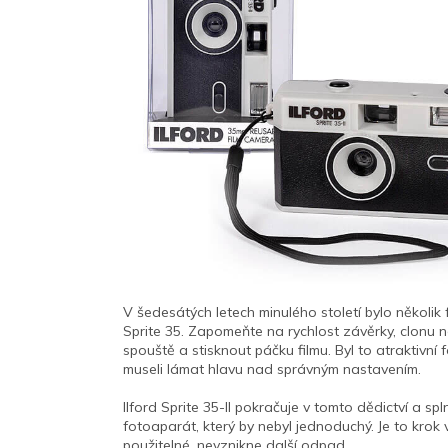
V šedesátých letech minulého století bylo několi
Sprite 35. Zapomeňte na rychlost závěrky, clonu nebo
spouště a stisknout páčku filmu.
Byl to atraktivní 
museli lámat hlavu nad správným nastavením.
Ilford Sprite 35-II pokračuje v tomto dědictví a spl
fotoaparát, který by nebyl jednoduchý.
Je to krok
použitelné, nevznikne další odpad.