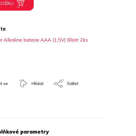
KOŠÍKU
te
 Alkaline baterie AAA (1,5V) Blistr 2ks
t se
Hlídat
Sdílet
lňkové parametry