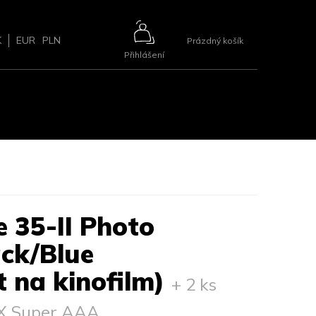
NÁKUPNÍ
K
EUR
PLN
Prázdný košík
Přihlášení
KOŠÍK
ŘÍSLUŠENSTVÍ
BLOG
2+1 ZDARMA
KONTAKTY
e 35-II Photo
ck/Blue
t na kinofilm)
+ 2 ks
AX Super AAA