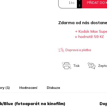
PŘIDAT DO 
Zdarma od nás dostane
+ Kodak Max Super
v hodnotě 59 Kč
Doprava a platba
Tisk
Zepta
ory (1)
Hodnocení
Diskuze
ck/Blue (fotoaparát na kinofilm)
Dop