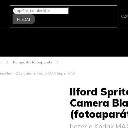
CZ
HLEDAT
A FOTOPAPÍRY
FILMOVÉ SKENERY
ZPRACOVÁNÍ FILMU
P
lm
Kompaktní fotoaparáty
inofilm)
+ 2 ks baterie Kodak MAX Super AAA
Ilford Sprit
Camera Bla
(fotoapará
baterie Kodak M