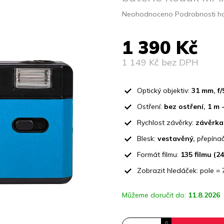
Průměrné
Neohodnoceno
Podrobnosti h
hodnocení
produktu
1 390 Kč
je
0,0
z
1 149 Kč bez DPH
5
Měrná
hvězdiček.
cena:
Optický objektiv:
31 mm, f/
Ostření:
bez ostření, 1 m 
Rychlost závěrky:
závěrka 
Blesk:
vestavěný,
přepínač
Formát filmu:
135 filmu (2
Zobrazit hledáček: pole =
Můžeme doručit do:
11.8.2026