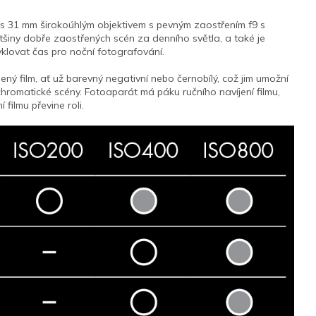
 s 31 mm širokoúhlým objektivem s pevným zaostřením f9 s
ětšiny dobře zaostřených scén za denního světla, a také je
lovat čas pro noční fotografování.
bený film, ať už barevný negativní nebo černobílý, což jim umožní
hromatické scény.
Fotoaparát má páku ručního navíjení filmu,
filmu převine roli.