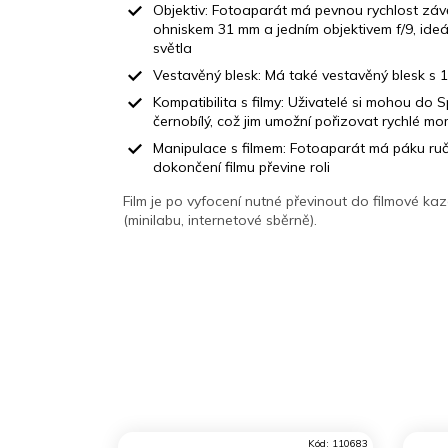
Objektiv: Fotoaparát má pevnou rychlost záv
ohniskem 31 mm a jedním objektivem f/9, ide
světla
Vestavěný blesk: Má také vestavěný blesk s
Kompatibilita s filmy: Uživatelé si mohou do Sp
černobílý, což jim umožní pořizovat rychlé
Manipulace s filmem: Fotoaparát má páku ručn
dokončení filmu převine roli
Film je po vyfocení nutné převinout do filmové ka
(minilabu, internetové sběrně).
Kód:
110683