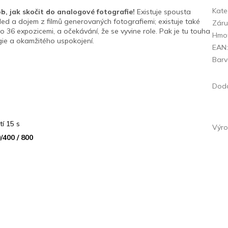
Kate
ob, jak skočit do analogové fotografie!
Existuje spousta
hled a dojem z filmů generovaných fotografiemi; existuje také
Zár
o 36 expozicemi, a očekávání, že se vyvine role. Pak je tu touha
Hmo
gie a okamžitého uspokojení.
EAN
Bar
Doda
í 15 s
Výro
/400 / 800