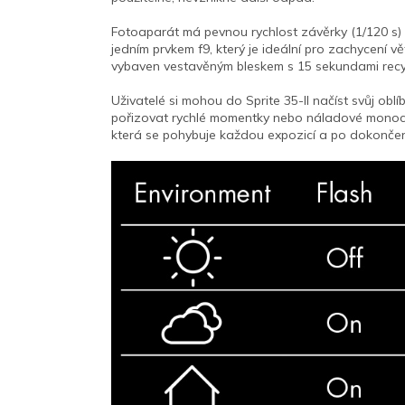
Fotoaparát má pevnou rychlost závěrky (1/120 s)
jedním prvkem f9, který je ideální pro zachycení v
vybaven vestavěným bleskem s 15 sekundami recyk
Uživatelé si mohou do Sprite 35-II načíst svůj oblí
pořizovat rychlé momentky nebo náladové monoc
která se pohybuje každou expozicí a po dokončení 