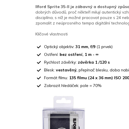
Ilford Sprite 35-II je zábavný a dostupný způs
dobrých důvodů, proč někteří milují autentický vz
disciplína, s níž je možné pracovat pouze s 24 neb
zpomalit z neúprosného tempa digitální technolo
Klíčové vlastnosti
Optický objektiv:
31 mm, f/9
(1 prvek)
Ostření:
bez ostření, 1 m - ∞
Rychlost závěrky:
závěrka 1 /120 s
Blesk:
vestavěný,
přepínač blesku, doba nabit
Formát filmu:
135 filmu (24 x 36 mm) ISO 200
Zobrazit hledáček: pole = 70%