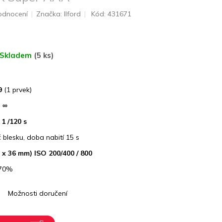
odnocení
Značka:
Ilford
Kód:
431671
Skladem
(5 ks)
9
(1 prvek)
- ∞
1 /120 s
 blesku, doba nabití 15 s
4 x 36 mm) ISO 200/400 / 800
 70%
Možnosti doručení