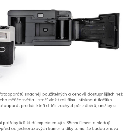
k fotoaparátů snadněji použitelných a cenově dostupnějších než
 měřiče světla - stačí vložit roli filmu, stisknout tlačítko
fotoaparát pro lidi, kteří chtěli zachytit pár záběrů, aniž by si
ní potřeby lidí, kteří experimentují s 35mm filmem a hledají
 vpřed od jednorázových kamer a díky tomu, že budou znovu