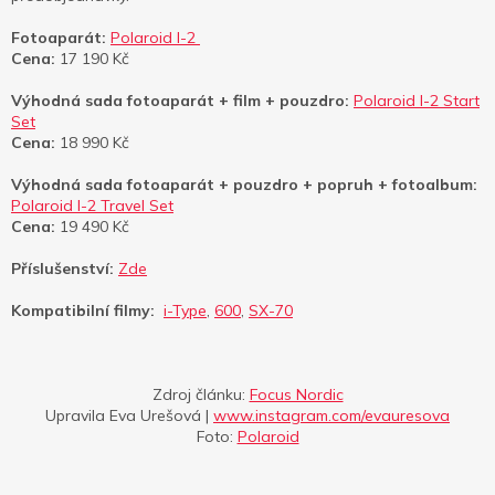
Fotoaparát:
Polaroid I-2
Cena:
17 190 Kč
Výhodná sada fotoaparát + film + pouzdro:
Polaroid I-2 Start
Set
Cena:
18 990 Kč
Výhodná sada fotoaparát + pouzdro + popruh + fotoalbum:
Polaroid I-2 Travel Set
Cena:
19 490 Kč
Příslušenství:
Zde
Kompatibilní filmy:
i-Type
,
600
,
SX-70
Zdroj článku:
Focus Nordic
Upravila Eva Urešová |
www.instagram.com/evauresova
Foto:
Polaroid