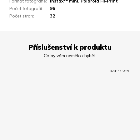
Formát fotografie
:
instax™ mini
,
Polaroid Hi-Print
Počet fotografií
:
96
Počet stran
:
32
Příslušenství k produktu
Kód:
115459