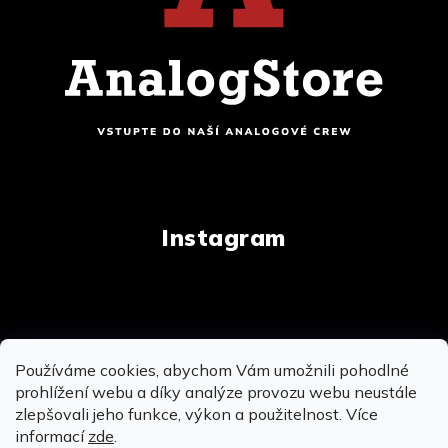
Instagram
Copyright 2026
AnalogStore.cz
. Všechna práva
Používáme cookies, abychom Vám umožnili pohodlné
vyhrazena.
Upravit nastavení cookies
prohlížení webu a díky analýze provozu webu neustále
zlepšovali jeho funkce, výkon a použitelnost. Více
informací
zde
.
Vytvořil Shoptet
&
&