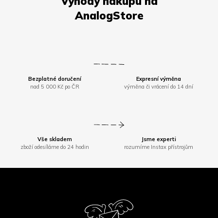
Bezplatné doručení
Expresní výměna
nad 5 000 Kč po ČR
výměna či vrácení do 14 dní
Vše skladem
Jsme experti
zboží odesíláme do 24 hodin
rozumíme Instax přístrojům
Z
á
p
a
t