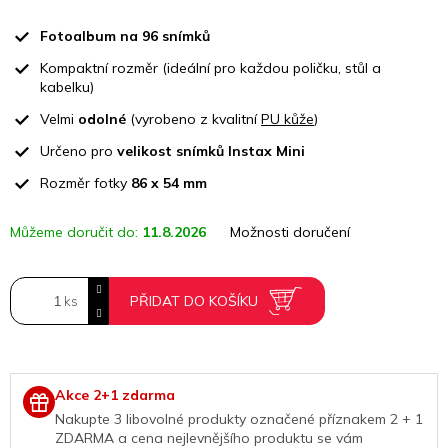
Měrná
cena:
Fotoalbum na 96 snímků
Kompaktní rozměr (ideální pro každou poličku, stůl a
kabelku)
Velmi
odolné
(vyrobeno z kvalitní
PU kůže
)
Určeno pro
velikost snímků Instax Mini
Rozměr fotky
86 x 54 mm
Můžeme doručit do:
11.8.2026
Možnosti doručení
PŘIDAT DO KOŠÍKU
Akce 2+1 zdarma
Nakupte 3 libovolné produkty označené příznakem 2 + 1
ZDARMA a cena nejlevnějšího produktu
se vám