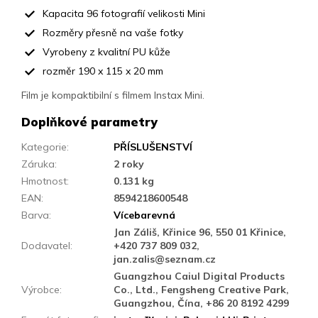
Kapacita 96 fotografií velikosti Mini
Rozměry přesně na vaše fotky
Vyrobeny z kvalitní PU kůže
rozměr 190 x 115 x 20 mm
Film je kompaktibilní s filmem Instax Mini.
Doplňkové parametry
Kategorie
:
PŘÍSLUŠENSTVÍ
Záruka
:
2 roky
Hmotnost
:
0.131 kg
EAN
:
8594218600548
Barva
:
Vícebarevná
Jan Záliš, Křinice 96, 550 01 Křinice,
Dodavatel
:
+420 737 809 032,
jan.zalis@seznam.cz
Guangzhou Caiul Digital Products
Výrobce
:
Co., Ltd., Fengsheng Creative Park,
Guangzhou, Čína, +86 20 8192 4299