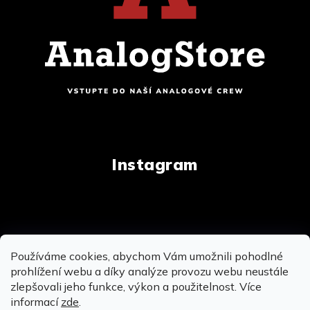
Instagram
Copyright 2026
AnalogStore.cz
. Všechna práva
Používáme cookies, abychom Vám umožnili pohodlné
vyhrazena.
Upravit nastavení cookies
prohlížení webu a díky analýze provozu webu neustále
zlepšovali jeho funkce, výkon a použitelnost. Více
informací
zde
.
Vytvořil Shoptet
&
&