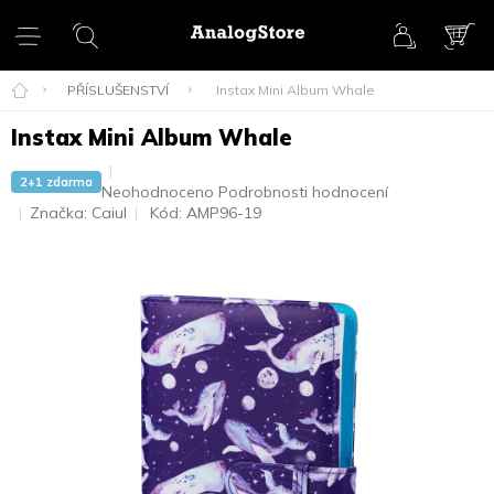
Přejít
na
obsah
NÁK
KOŠ
PŘÍSLUŠENSTVÍ
Instax Mini Album Whale
Instax Mini Album Whale
2+1 zdarma
Průměrné
Neohodnoceno
Podrobnosti hodnocení
hodnocení
Značka:
Caiul
Kód:
AMP96-19
produktu
je
0,0
z
5
hvězdiček.