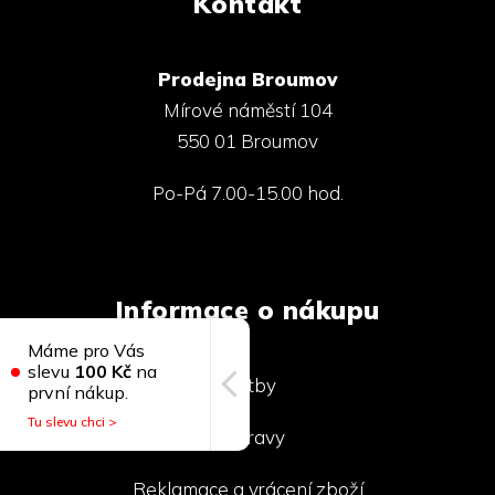
Kontakt
Prodejna Broumov
Mírové náměstí 104
550 01 Broumov
Po-Pá 7.00-15.00 hod.
Informace o nákupu
Máme pro Vás
slevu
100 Kč
na
Platby
první nákup.
Tu slevu chci >
Dopravy
Reklamace a vrácení zboží