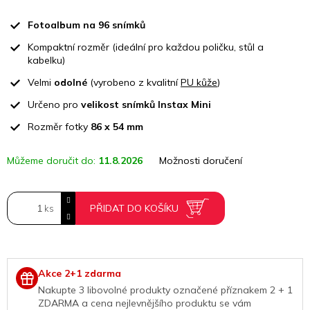
Měrná
cena:
Fotoalbum na 96 snímků
Kompaktní rozměr (ideální pro každou poličku, stůl a
kabelku)
Velmi
odolné
(vyrobeno z kvalitní
PU kůže
)
Určeno pro
velikost snímků Instax Mini
Rozměr fotky
86 x 54 mm
Můžeme doručit do:
11.8.2026
Možnosti doručení
PŘIDAT DO KOŠÍKU
Akce 2+1 zdarma
Nakupte 3 libovolné produkty označené příznakem 2 + 1
ZDARMA a cena nejlevnějšího produktu
se vám