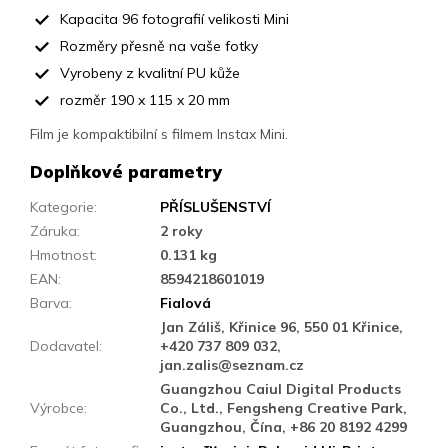
Kapacita 96 fotografií velikosti Mini
Rozměry přesně na vaše fotky
Vyrobeny z kvalitní PU kůže
rozměr 190 x 115 x 20 mm
Film je kompaktibilní s filmem Instax Mini.
Doplňkové parametry
Kategorie
:
PŘÍSLUŠENSTVÍ
Záruka
:
2 roky
Hmotnost
:
0.131 kg
EAN
:
8594218601019
Barva
:
Fialová
Jan Záliš, Křinice 96, 550 01 Křinice,
Dodavatel
:
+420 737 809 032,
jan.zalis@seznam.cz
Guangzhou Caiul Digital Products
Výrobce
:
Co., Ltd., Fengsheng Creative Park,
Guangzhou, Čína, +86 20 8192 4299