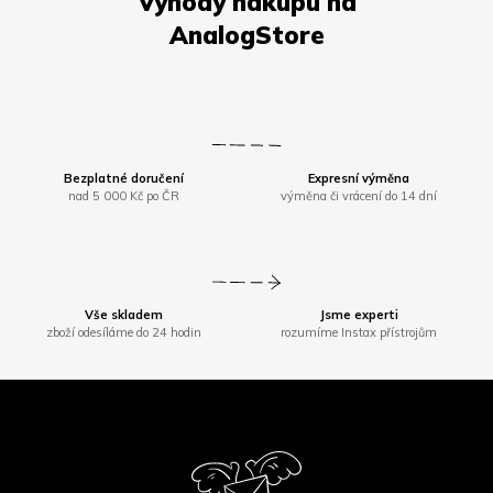
Bezplatné doručení
Expresní výměna
nad 5 000 Kč po ČR
výměna či vrácení do 14 dní
Vše skladem
Jsme experti
zboží odesíláme do 24 hodin
rozumíme Instax přístrojům
Z
á
p
a
t