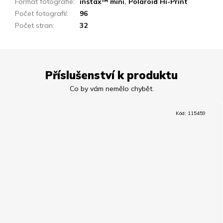
Formát fotografie
:
instax™ mini
,
Polaroid Hi-Print
Počet fotografií
:
96
Počet stran
:
32
Příslušenství k produktu
Kód:
115459