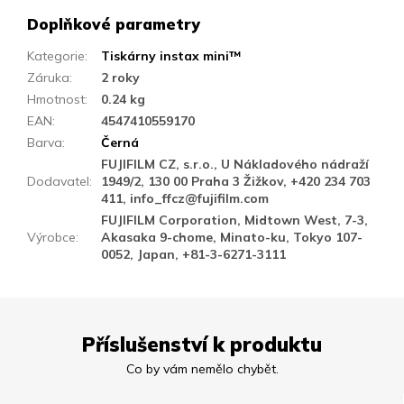
Doplňkové parametry
Kategorie
:
Tiskárny instax mini™
Záruka
:
2 roky
Hmotnost
:
0.24 kg
EAN
:
4547410559170
Barva
:
Černá
FUJIFILM CZ, s.r.o., U Nákladového nádraží
Dodavatel
:
1949/2, 130 00 Praha 3 Žižkov, +420 234 703
411, info_ffcz@fujifilm.com
FUJIFILM Corporation, Midtown West, 7-3,
Výrobce
:
Akasaka 9-chome, Minato-ku, Tokyo 107-
0052, Japan, +81-3-6271-3111
Příslušenství k produktu