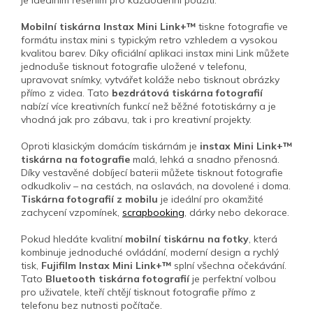
je ideálním řešením pro každodenní použití.
Mobilní tiskárna Instax Mini Link+™
tiskne fotografie ve
formátu instax mini s typickým retro vzhledem a vysokou
kvalitou barev. Díky oficiální aplikaci instax mini Link můžete
jednoduše tisknout fotografie uložené v telefonu,
upravovat snímky, vytvářet koláže nebo tisknout obrázky
přímo z videa. Tato
bezdrátová tiskárna fotografií
nabízí více kreativních funkcí než běžné fototiskárny a je
vhodná jak pro zábavu, tak i pro kreativní projekty.
Oproti klasickým domácím tiskárnám je
instax Mini Link+™
tiskárna na fotografie
malá, lehká a snadno přenosná.
Díky vestavěné dobíjecí baterii můžete tisknout fotografie
odkudkoliv – na cestách, na oslavách, na dovolené i doma.
Tiskárna fotografií z mobilu
je ideální pro okamžité
zachycení vzpomínek,
scrapbooking
, dárky nebo dekorace.
Pokud hledáte kvalitní
mobilní tiskárnu na fotky
, která
kombinuje jednoduché ovládání, moderní design a rychlý
tisk,
Fujifilm Instax Mini Link+™
splní všechna očekávání.
Tato
Bluetooth tiskárna fotografií
je perfektní volbou
pro uživatele, kteří chtějí tisknout fotografie přímo z
telefonu bez nutnosti počítače.