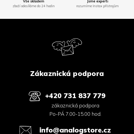
Vše skladem
Jsme experti
zboží odesíláme do 24 hodin
rozumíme Instax přístrojům
Z
á
p
a
t
í
Zákaznická podpora
+420 731 837 779
zákaznická podpora
Po-PÁ 7.00-15.00 hod.
info@analogstore.cz