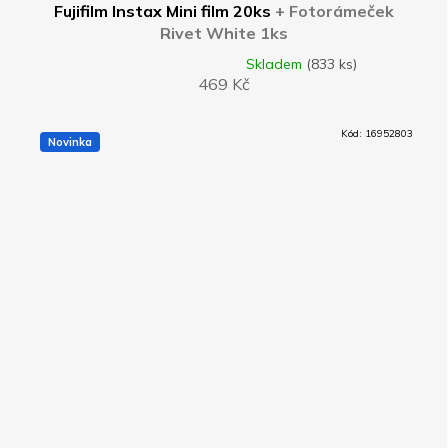
Fujifilm Instax Mini film 20ks
+ Fotorámeček
Rivet White 1ks
Skladem
(833 ks)
Průměrné
469 Kč
hodnocení
produktu
je
Kód:
16952803
4,8
Novinka
z
5
hvězdiček.