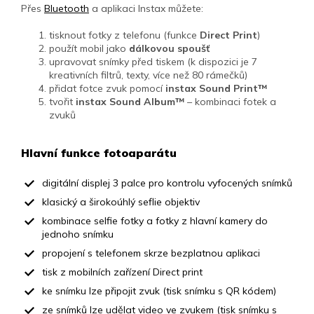
Přes
Bluetooth
a aplikaci Instax můžete:
tisknout fotky z telefonu (funkce
Direct Print
)
použít mobil jako
dálkovou spoušť
upravovat snímky před tiskem (k dispozici je 7
kreativních filtrů, texty, více než 80 rámečků)
přidat fotce zvuk pomocí
instax Sound Print™
tvořit
instax Sound Album™
– kombinaci fotek a
zvuků
Hlavní funkce fotoaparátu
digitální displej 3 palce pro kontrolu vyfocených snímků
klasický a širokoúhlý seflie objektiv
kombinace selfie fotky a fotky z hlavní kamery do
jednoho snímku
propojení s telefonem skrze bezplatnou aplikaci
tisk z mobilních zařízení Direct print
ke snímku lze připojit zvuk (tisk snímku s QR kódem)
ze snímků lze udělat video ve zvukem (tisk snímku s