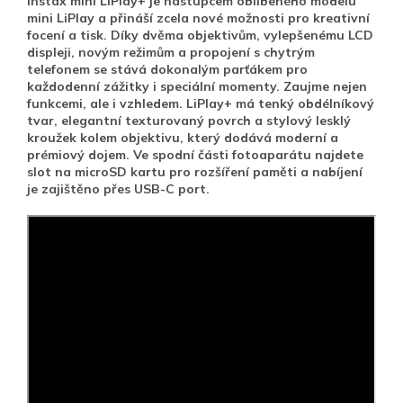
Instax mini LiPlay+ je nástupcem oblíbeného modelu
mini LiPlay a přináší zcela nové možnosti pro kreativní
focení a tisk. Díky dvěma objektivům, vylepšenému LCD
displeji, novým režimům a propojení s chytrým
telefonem se stává dokonalým parťákem pro
každodenní zážitky i speciální momenty.
Zaujme nejen
funkcemi, ale i vzhledem. LiPlay+ má tenký obdélníkový
tvar, elegantní texturovaný povrch a stylový lesklý
kroužek kolem objektivu, který dodává moderní a
prémiový dojem.
Ve spodní části fotoaparátu najdete
slot na microSD kartu pro rozšíření paměti
a nabíjení
je zajištěno přes USB-C port.