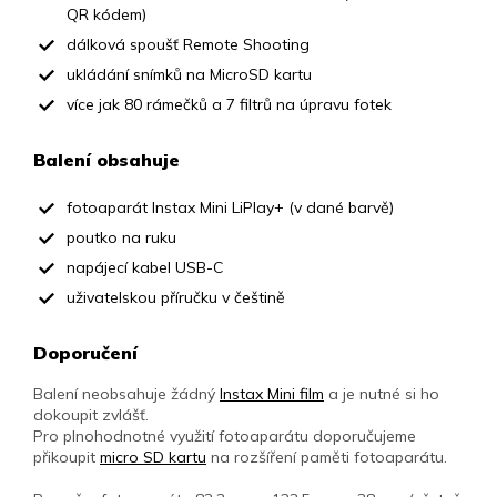
QR kódem)
dálková spoušť Remote Shooting
ukládání snímků na MicroSD kartu
více jak 80 rámečků a 7 filtrů na úpravu fotek
Balení obsahuje
fotoaparát Instax Mini LiPlay+ (v dané barvě)
poutko na ruku
napájecí kabel USB-C
uživatelskou příručku v češtině
Doporučení
Balení neobsahuje žádný
Instax Mini film
a je nutné si ho
dokoupit zvlášť.
Pro plnohodnotné využití fotoaparátu doporučujeme
přikoupit
micro SD kartu
na rozšíření paměti fotoaparátu.