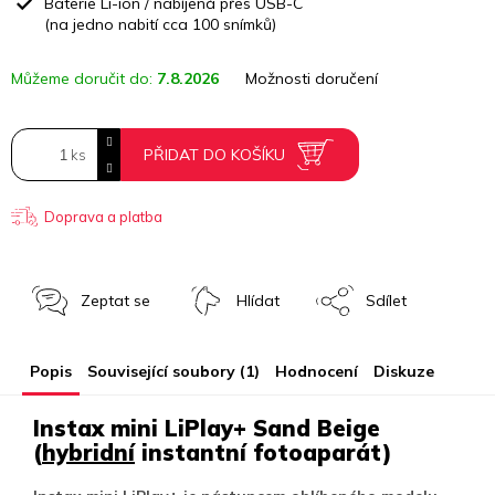
Baterie Li-ion / nabíjená přes USB-C
(na jedno nabití cca 100 snímků)
Můžeme doručit do:
7.8.2026
Možnosti doručení
PŘIDAT DO KOŠÍKU
Doprava a platba
Zeptat se
Hlídat
Sdílet
Popis
Související soubory (1)
Hodnocení
Diskuze
Instax mini LiPlay+ Sand Beige
(
hybridní
instantní fotoaparát)