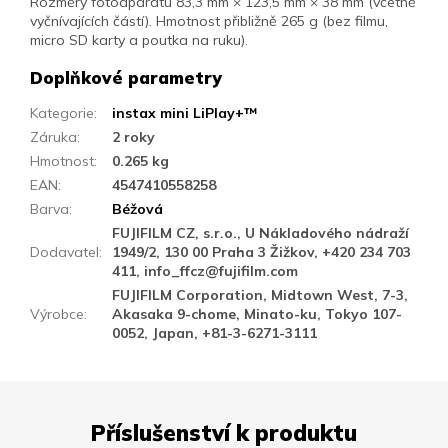
Rozměry fotoaparátu 83,3 mm × 123,5 mm × 38 mm (včetně
vyčnívajících částí). Hmotnost přibližně 265 g (bez filmu,
micro SD karty a poutka na ruku).
Doplňkové parametry
Kategorie
:
instax mini LiPlay+™
Záruka
:
2 roky
Hmotnost
:
0.265 kg
EAN
:
4547410558258
Barva
:
Béžová
FUJIFILM CZ, s.r.o., U Nákladového nádraží
Dodavatel
:
1949/2, 130 00 Praha 3 Žižkov, +420 234 703
411, info_ffcz@fujifilm.com
FUJIFILM Corporation, Midtown West, 7-3,
Výrobce
:
Akasaka 9-chome, Minato-ku, Tokyo 107-
0052, Japan, +81-3-6271-3111
Příslušenství k produktu