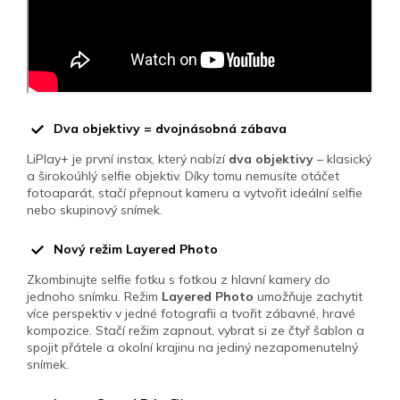
Dva objektivy = dvojnásobná zábava
LiPlay+ je první instax, který nabízí
dva objektivy
– klasický
a širokoúhlý selfie objektiv. Díky tomu nemusíte otáčet
fotoaparát, stačí přepnout kameru a vytvořit ideální selfie
nebo skupinový snímek.
Nový režim Layered Photo
Zkombinujte selfie fotku s fotkou z hlavní kamery do
jednoho snímku. Režim
Layered Photo
umožňuje zachytit
více perspektiv v jedné fotografii a tvořit zábavné, hravé
kompozice.
Stačí režim zapnout, vybrat si ze čtyř šablon a
spojit přátele a okolní krajinu na jediný nezapomenutelný
snímek.