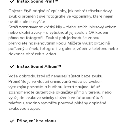
Instax Sound Print™
Objevte čtyři originální způsoby, jak nahrát třísekundový
zvuk a proměnit své fotografie ve vzpomínky, které nejen
uvidíte, ale i uslyšíte.
Stačí zaznamenat krátký klip – třeba smích, hlasový vzkaz
nebo okolní zvuky – a vytisknout jej spolu s QR kódem
přímo na fotografii. Zvuk si pak jednoduše znovu
přehrajete naskenováním kódu. Můžete využít aktuálně
pořízený snímek, fotografii z galerie, záběr z telefonu nebo
dokonce obrázek z videa.
Instax Sound Album™
Vaše dobrodružství už nemusejí zůstat beze zvuku.
Proměňte je ve vlastní animovaná videa se zvukem,
výrazným pozadím a hudbou, která zaujme. Ať už
zaznamenáte autentické okamžiky přímo v terénu, nebo
využijete zvukové snímky uložené ve fotoaparátu či
telefonu, snadno vytvoříte poutavé příběhy doplněné
zvukovou stopou.
Připojení k telefonu