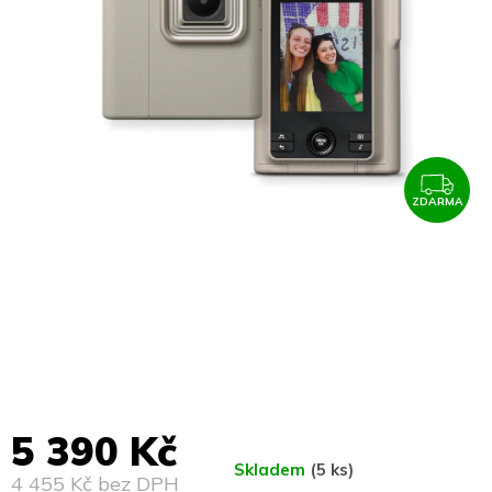
ZDARMA
Z
D
A
R
M
5 390 Kč
A
Skladem
(5 ks)
4 455 Kč bez DPH