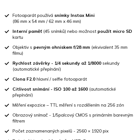
Měrná
cena:
Fotoaparát používá
snímky Instax Mini
(86 mm x 54 mm / 62 mm x 46 mm)
Interní paměť
(45 snímků) nebo možnost
použít micro SD
kartu
Objektiv s
pevným ohniskem f/28 mm
(ekvivalent 35 mm
filmu)
Rychlost závěrky - 1/4 sekundy až 1/8000
sekundy
(automatické přepínání)
Clona F2.0
hlavní / selfie fotoaparát
Citlivost snímání - ISO 100 až 1600
(automatické
přepínání)
Měření expozice – TTL měření s rozdělením na 256 zón
Obrazový snímač - 1/5palcový CMOS s primárním barevným
filtrem
Počet zaznamenaných pixelů - 2560 × 1920 pix