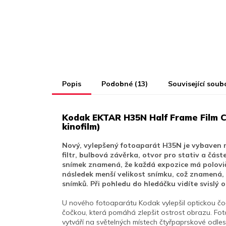
Popis
Podobné (13)
Související soub
Kodak EKTAR H35N Half Frame Film 
kinofilm)
Nový, vylepšený fotoaparát H35N je vybaven n
filtr, bulbová závěrka, otvor pro stativ a čás
snímek znamená, že každá expozice má polovič
následek menší velikost snímku, což znamená, ž
snímků. Při pohledu do hledáčku vidíte svislý
U nového fotoaparátu Kodak vylepšil optickou čo
čočkou, která pomáhá zlepšit ostrost obrazu. Fot
vytváří na světelných místech čtyřpaprskové odl