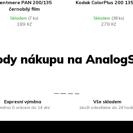
entmere PAN 200/135
Kodak ColorPlus 200 13
černobílý film
Skladem
(7 ks)
Skladem
(38 ks)
189 Kč
279 Kč
Expresní výměna
Vše skladem
měna či vrácení do 14 dní
zboží odesíláme do 24 hod