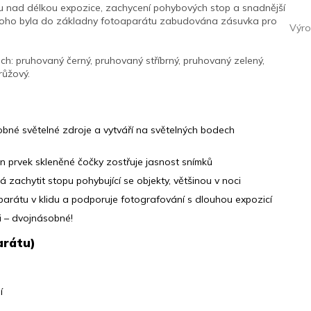
u nad délkou expozice, zachycení pohybových stop a snadnější
 toho byla do základny fotoaparátu zabudována zásuvka pro
Výro
ech: pruhovaný černý, pruhovaný stříbrný, pruhovaný zelený,
růžový.
obné světelné zdroje a vytváří na světelných bodech
n prvek skleněné čočky zostřuje jasnost snímků
 zachytit stopu pohybující se objekty, většinou v noci
aparátu v klidu a podporuje fotografování s dlouhou expozicí
i – dvojnásobné!
arátu)
í