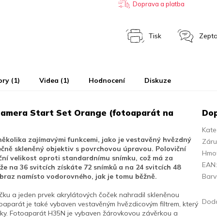
Doprava a platba
Tisk
Zepta
ory (1)
Videa (1)
Hodnocení
Diskuze
Camera Start Set Orange (fotoaparát na
Dop
Kate
ěkolika zajímavými funkcemi, jako je vestavěný hvězdný
Zár
tečně skleněný objektiv s povrchovou úpravou. Poloviční
Hmo
ní velikost oproti standardnímu snímku, což má za
EAN
e na 36 svitcích získáte 72 snímků a na 24 svitcích 48
 obraz namísto vodorovného, jak je tomu běžně.
Bar
čku a jeden prvek akrylátových čoček nahradil skleněnou
Doda
oaparát je také vybaven vestavěným hvězdicovým filtrem, který
esky. Fotoaparát H35N je vybaven žárovkovou závěrkou a