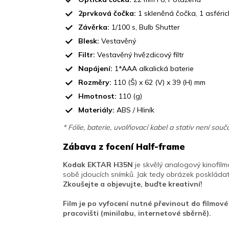
2prvková čočka:
1 skleněná čočka, 1 asféric
Závěrka:
1/100 s, Bulb Shutter
Blesk:
Vestavěný
Filtr:
Vestavěný hvězdicový filtr
Napájení:
1*AAA alkalická baterie
Rozměry:
110 (Š) x 62 (V) x 39 (H) mm
Hmotnost:
110 (g)
Materiály:
ABS / Hliník
* Fólie, baterie, uvolňovací kabel a stativ není součá
Zábava z focení Half-frame
Kodak EKTAR H35N
je skvělý analogový kinofilm
sobě jdoucích snímků. Jak tedy obrázek poskládat?
Zkoušejte a objevujte, buďte kreativní!
Film je po vyfocení nutné převinout do filmov
pracovišti (minilabu, internetové sběrně).