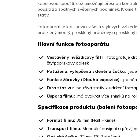
kabelovou spouští, což umožňuje přesnou kontrol
použití za špatných světelných podmínek. Kromě
stativ.
Fotoaparát je k dispozici v šesti stylových vzhled
prosklený modrý, prosklený oranžový a prosklený 
Hlavní funkce fotoaparátu
Vestavěný hvězdicový filtr:
fotografuje dr
čtyřpaprskový odlesk
Potažená, vylepšená skleněná čočka:
jede
Funkce žárovky (Dlouhá expozice):
pomáhá
Díra stativu:
používá stativ k udržení foto
Úspora filmu:
má dvakrát více snímků na rol
Specifikace produktu (balení fotoap
Formát filmu:
35 mm (Half Frame)
Transport filmu:
Manuální navíjení a převíjen
Optická čočka:
22 mm F8, Potažená