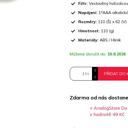
Filtr:
Vestavěný hvězdicový 
Napájení:
1*AAA alkalická
Rozměry:
110 (Š) x 62 (V)
Hmotnost:
110 (g)
Materiály:
ABS / Hliník
Můžeme doručit do:
10.8.2026
PŘIDAT DO 
Zdarma od nás dostane
+ AnalogStore Do 
v hodnotě 49 Kč