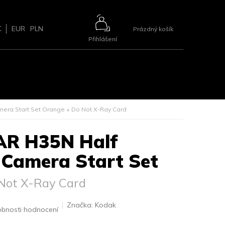
NÁKUPNÍ
K
EUR
PLN
Prázdný košík
Přihlášení
KOŠÍK
ŘÍSLUŠENSTVÍ
BLOG
2+1 ZDARMA
KONTAKTY
mera Start Set Orange
+ Do Not X-Ray Card
AR H35N Half
 Camera Start Set
Not X-Ray Card
Značka:
Kodak
bnosti hodnocení