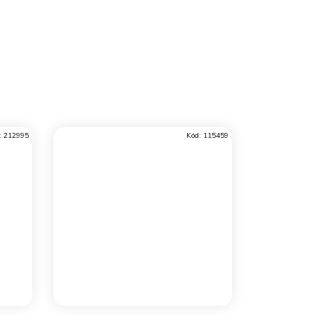
:
212995
Kód:
115459
DO KOŠÍKU