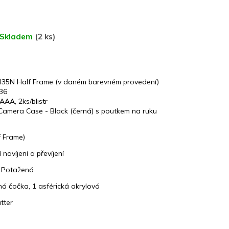
Skladem
(2 ks)
H35N Half Frame (v daném barevném provedení)
36
AA, 2ks/blistr
Camera Case - Black (černá) s poutkem na ruku
 Frame)
navíjení a převíjení
 Potažená
á čočka, 1 asférická akrylová
tter