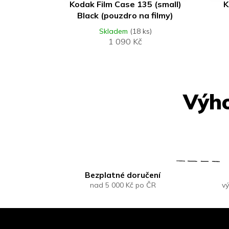
Kodak Film Case 135 (small)
K
Black (pouzdro na filmy)
Skladem
(18 ks)
1 090 Kč
Bezplatné doručení
nad 5 000 Kč po ČR
vý
Z
á