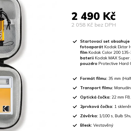
produktu
je
2 490 Kč
0,0
z
2 058 Kč bez DPH
5
hvězdiček.
Měrná
cena:
Startovací set obsahuje
fotoaparát
Kodak Ektar 
film
Kodak Color 200 135-
baterii
Kodak MAX Super A
pouzdro
Protective Hard 
Formát filmu:
35 mm (Half
Transport filmu:
Manuální 
Optická čočka:
22 mm F8,
2prvková čočka:
1 skleněn
Závěrka:
1/100 s, Bulb Shu
Blesk:
Vestavěný