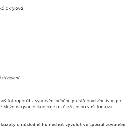
ká akrylová
stí balení
ový fotoaparát k vyprávění příběhu prostřednictvím dvou po
 Možnosti jsou nekonečné a záleží jen na vaší fantazii.
é kazety a následně ho nechat vyvolat ve specializovaném