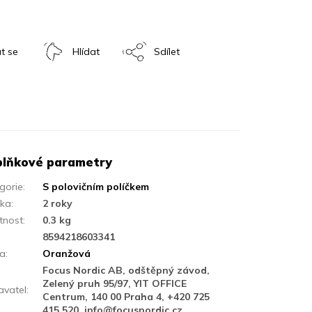
t se
Hlídat
Sdílet
lňkové parametry
gorie
:
S polovičním políčkem
uka
:
2 roky
tnost
:
0.3 kg
:
8594218603341
va
:
Oranžová
Focus Nordic AB, odštěpný závod,
Zelený pruh 95/97, YIT OFFICE
vatel
:
Centrum, 140 00 Praha 4, +420 725
415 520, info@focusnordic.cz