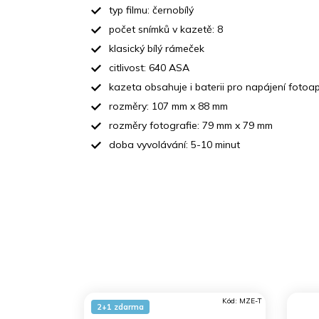
typ filmu: černobílý
počet snímků v kazetě: 8
klasický bílý rámeček
citlivost: 640 ASA
kazeta obsahuje i baterii pro napájení fotoa
rozměry: 107 mm x 88 mm
rozměry fotografie: 79 mm x 79 mm
doba vyvolávání: 5-10 minut
Kód:
MZE-T
2+1 zdarma