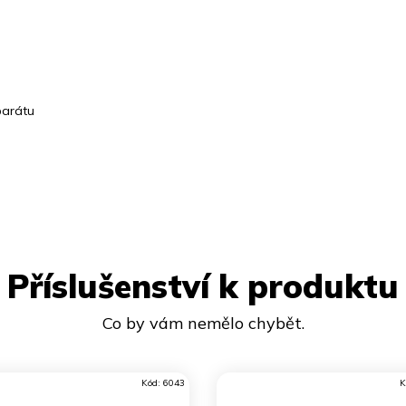
parátu
Příslušenství k produktu
Kód:
6043
K