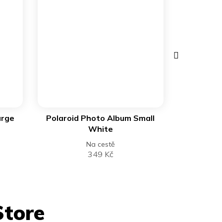
Další
produkt
arge
Polaroid Photo Album Small
White
Na cestě
349 Kč