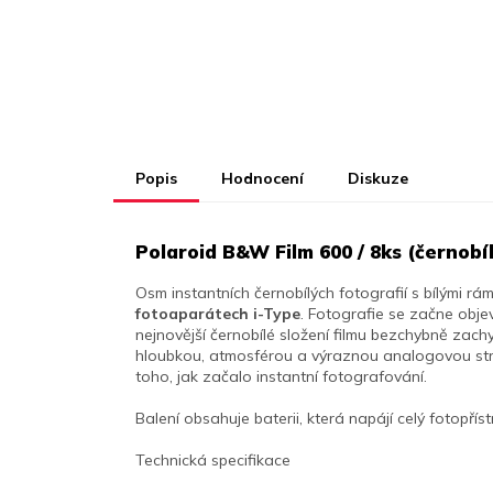
Popis
Hodnocení
Diskuze
Polaroid B&W Film 600 / 8ks (černobíl
Osm instantních černobílých fotografií s bílými rá
fotoaparátech i-Type
. Fotografie se začne obje
nejnovější černobílé složení filmu bezchybně zachy
hloubkou, atmosférou a výraznou analogovou stru
toho, jak začalo instantní fotografování.
Balení obsahuje baterii, která napájí celý fotopří
Technická specifikace