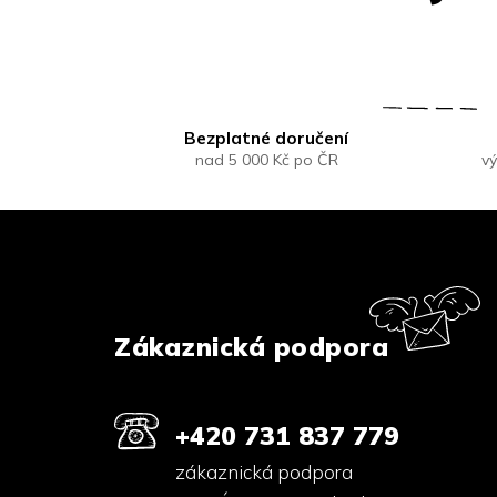
Bezplatné doručení
nad 5 000 Kč po ČR
vý
Z
á
p
a
t
í
Zákaznická podpora
+420 731 837 779
zákaznická podpora