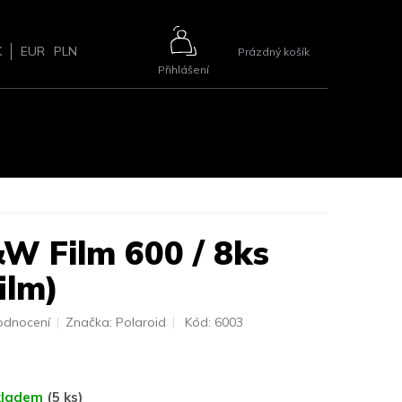
NÁKUPNÍ
K
EUR
PLN
Prázdný košík
Přihlášení
KOŠÍK
ŘÍSLUŠENSTVÍ
BLOG
2+1 ZDARMA
KONTAKTY
&W Film 600 / 8ks
ilm)
odnocení
Značka:
Polaroid
Kód:
6003
kladem
(5 ks)