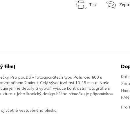
Tisk
Zepta
ý film)
Dop
Kate
mečky. Pro použití v fotoaparátech typu
Polaroid 600 a
vovat během 2 minut. Celý vývoj trvá asi 10-15 minut. Naše
Zár
cuje jemné detaily a vytváří vysoce kontrastní fotografie s
Hmo
kturou. Jeho ikonický design bílého rámečku je připomínkou
EAN
Pro 
stroj včetně vestavěného blesku.