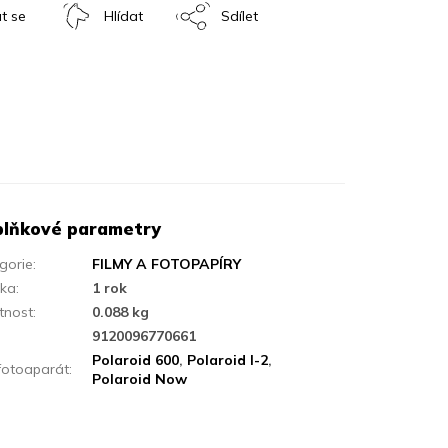
t se
Hlídat
Sdílet
lňkové parametry
gorie
:
FILMY A FOTOPAPÍRY
uka
:
1 rok
tnost
:
0.088 kg
:
9120096770661
Polaroid 600
,
Polaroid I-2
,
fotoaparát
:
Polaroid Now