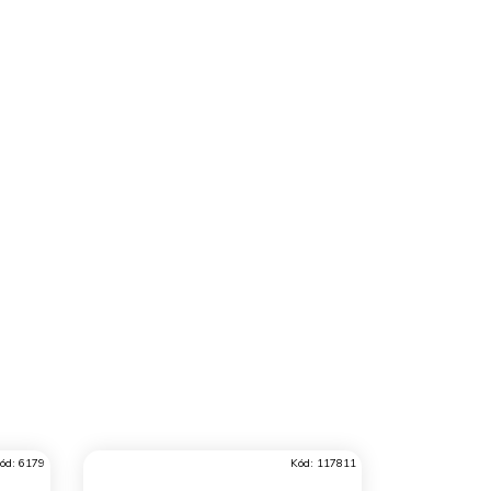
ód:
6179
Kód:
117811