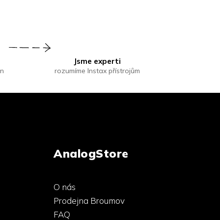
Jsme experti
in
rozumíme Instax přístrojům
AnalogStore
O nás
Prodejna Broumov
FAQ