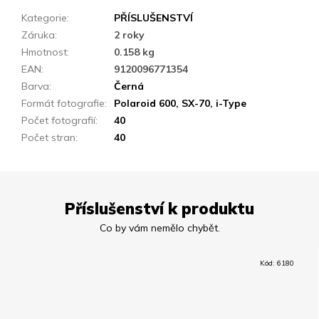
Kategorie
:
PŘÍSLUŠENSTVÍ
Záruka
:
2 roky
Hmotnost
:
0.158 kg
EAN
:
9120096771354
Barva
:
Černá
Formát fotografie
:
Polaroid 600, SX-70, i-Type
Počet fotografií
:
40
Počet stran
:
40
Příslušenství k produktu
Kód:
6180