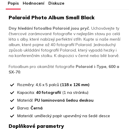
Popis
Hodnocení
Diskuze
Polaroid Photo Album Small Black
Dny hledání fotoalba Polaroid jsou pryč.
Uchovávejte ty
čtvercové zarámované fotografie v nejlepším stavu po celá
léta s alby, které nabízejí perfektní střih. Kupte si naše menší
album, které pojme až 40 fotografií Polaroid. Jednoduchý
způsob ukládání fotografií Polaroid, který vypadá hezky i
na konferenčním stolku. K dispozici v černé nebo bílé barvě.
Fotoalbum pro okamžité fotografie
Polaroid i-Type, 600 a
SX-70
.
Rozměry: 4,6 x 5 palců
(118 x 126 mm)
Kapacita:
40 fotografií
(1 na stránku)
Materiál:
PU laminovaná šedou deskou
Barva:
Černá
Materiál: umělecký papír upevněný na šedé desce
Doplňkové parametry