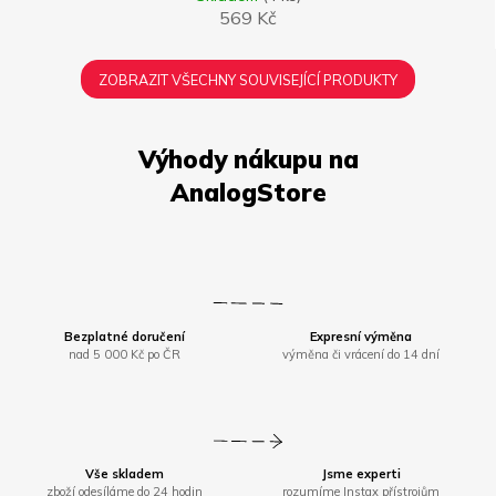
569 Kč
ZOBRAZIT VŠECHNY SOUVISEJÍCÍ PRODUKTY
Bezplatné doručení
Expresní výměna
nad 5 000 Kč po ČR
výměna či vrácení do 14 dní
Vše skladem
Jsme experti
zboží odesíláme do 24 hodin
rozumíme Instax přístrojům