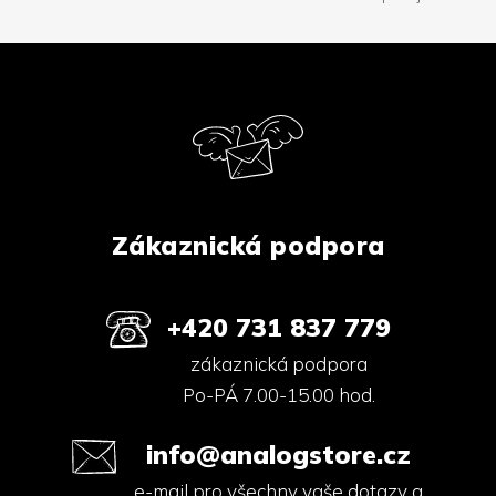
Z
á
p
a
t
í
Zákaznická podpora
+420 731 837 779
zákaznická podpora
Po-PÁ 7.00-15.00 hod.
info@analogstore.cz
e-mail pro všechny vaše dotazy a