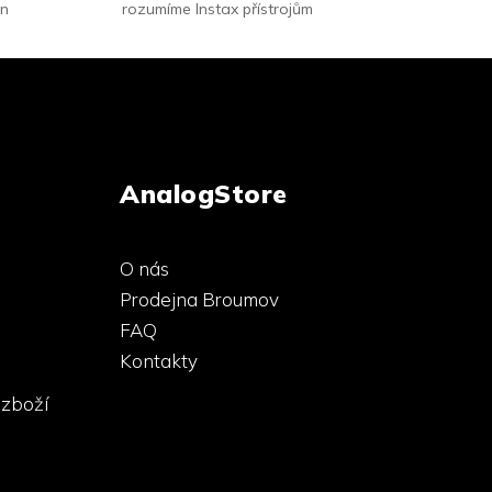
in
rozumíme Instax přístrojům
AnalogStore
O nás
Prodejna Broumov
FAQ
Kontakty
 zboží