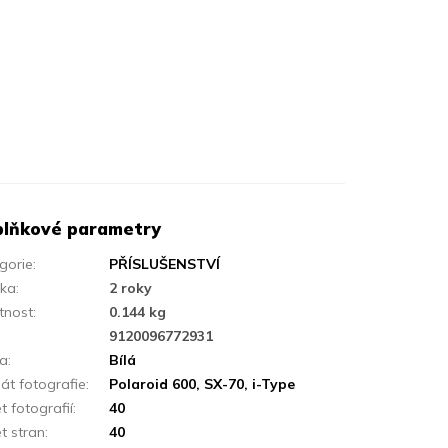
lňkové parametry
gorie
:
PŘÍSLUŠENSTVÍ
uka
:
2 roky
tnost
:
0.144 kg
:
9120096772931
va
:
Bílá
át fotografie
:
Polaroid 600, SX-70, i-Type
t fotografií
:
40
t stran
:
40