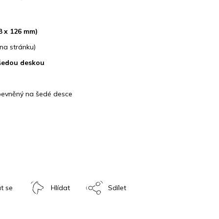
8 x 126 mm)
na stránku)
šedou deskou
upevněný na šedé desce
t se
Hlídat
Sdílet