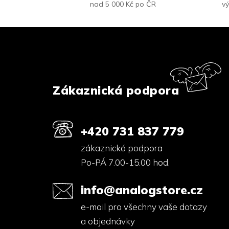
nad 5 000 Kč po ČR
vý
Z
á
p
a
t
í
Zákaznická podpora
+420 731 837 779
zákaznická podpora
Po-PÁ 7.00-15.00 hod.
info@analogstore.cz
e-mail pro všechny vaše dotazy
a objednávky