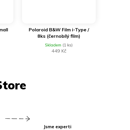
DO KOŠÍKU
mall
Polaroid B&W Film i-Type /
8ks (černobílý film)
Skladem
(1 ks)
449 Kč
Jsme experti