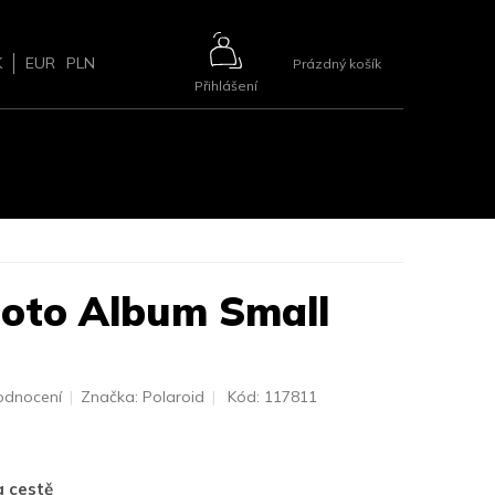
NÁKUPNÍ
K
EUR
PLN
Prázdný košík
Přihlášení
KOŠÍK
ŘÍSLUŠENSTVÍ
BLOG
2+1 ZDARMA
KONTAKTY
hoto Album Small
odnocení
Značka:
Polaroid
Kód:
117811
 cestě