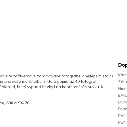
Dop
Kate
ávejte ty čtvercové zarámované fotografie v nejlepším stavu
 Kupte si naše menší album, které pojme až 40 fotografií
Zár
olaroid, který vypadá hezky i na konferenčním stolku. K
Hmo
EAN
Bar
pe, 600 a SX-70
.
Form
Poče
Poče