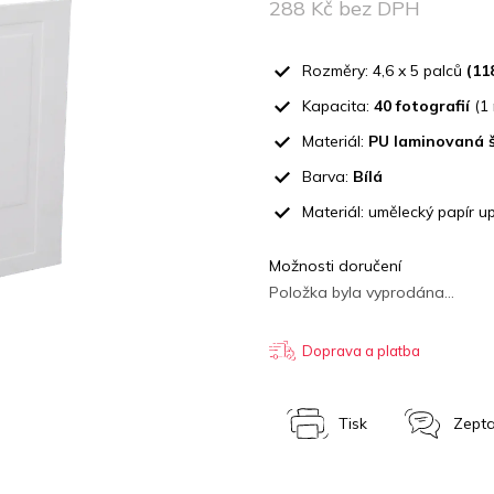
z
288 Kč bez DPH
5
Měrná
hvězdiček.
cena:
Rozměry: 4,6 x 5 palců
(11
Kapacita:
40 fotografií
(1 
Materiál:
PU laminovaná 
Barva:
Bílá
Materiál: umělecký papír 
Možnosti doručení
Položka byla vyprodána…
Doprava a platba
Tisk
Zepta