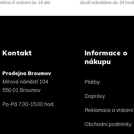
měna či vrácení do 14 dní
zboží odesíláme do 24 hod
Kontakt
Informace o
nákupu
Prodejna Broumov
Mírové náměstí 104
Platby
550 01 Broumov
Dopravy
Po-Pá 7.00-15.00 hod.
Reklamace a vrácení
Obchodní podmínky