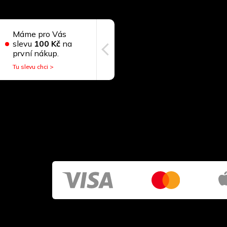
Máme pro Vás
slevu
100 Kč
na
první nákup.
Tu slevu chci >