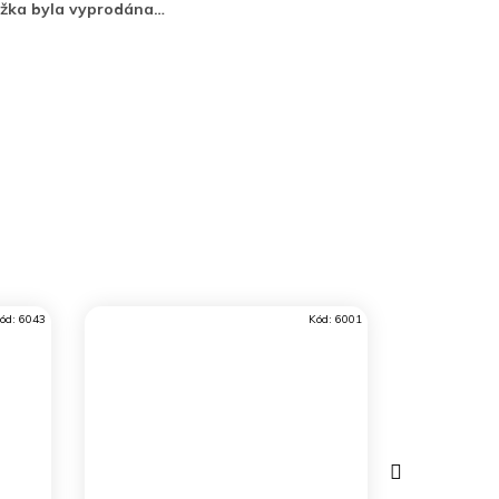
ožka byla vyprodána…
ód:
6043
Kód:
6001
Další
produkt