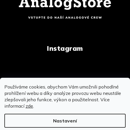
Instagram
Copyright 2026
AnalogStore.cz
. Všechna práva
Používáme cookies, abychom Vám umožnili pohodlné
vyhrazena.
Upravit nastavení cookies
prohlížení webu a díky analýze provozu webu neustále
zlepšovali jeho funkce, výkon a použitelnost. Více
informací
zde
.
Vytvořil Shoptet
&
&
Nastavení