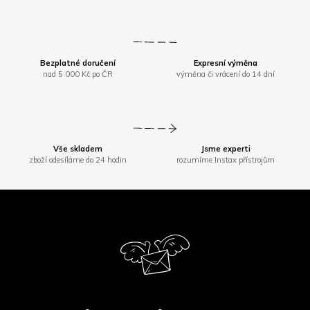
Bezplatné doručení
Expresní výměna
nad 5 000 Kč po ČR
výměna či vrácení do 14 dní
Vše skladem
Jsme experti
zboží odesíláme do 24 hodin
rozumíme Instax přístrojům
Z
á
p
a
t
í