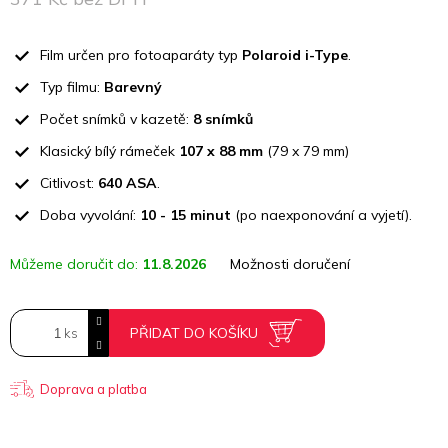
Měrná
cena:
Film určen pro fotoaparáty typ
Polaroid i-Type
.
Typ filmu:
Barevný
Počet snímků v kazetě:
8 snímků
Klasický bílý rámeček
107 x 88 mm
(79 x 79 mm)
Citlivost:
640 ASA
.
Doba vyvolání:
10 - 15 minut
(po naexponování a vyjetí).
Můžeme doručit do:
11.8.2026
Možnosti doručení
PŘIDAT DO KOŠÍKU
Doprava a platba