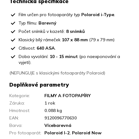
Technická specifikace
Film určen pro fotoaparáty typ
Polaroid i-Type
.
Typ filmu:
Barevný
Počet snímků v kazetě:
8 snímků
Klasický bílý rámeček
107 x 88 mm
(79 x 79 mm)
Citlivost:
640 ASA
.
Doba vyvolání:
10 - 15 minut
(po naexponování a
vyjetí).
(NEFUNGUJE s klasickými fotoaparáty Polaroid)
Doplňkové parametry
Kategorie
:
FILMY A FOTOPAPÍRY
Záruka
:
1 rok
Hmotnost
:
0.088 kg
EAN
:
9120096770630
Barva
:
Vícebarevná
Pro fotoaparát
:
Polaroid I-2
,
Polaroid Now