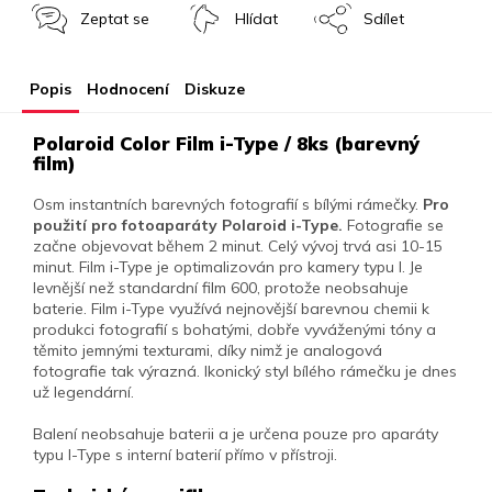
Zeptat se
Hlídat
Sdílet
Popis
Hodnocení
Diskuze
Polaroid Color Film i-Type / 8ks (barevný
film)
Osm instantních barevných fotografií s bílými rámečky.
Pro
použití pro fotoaparáty Polaroid i-Type.
Fotografie se
začne objevovat během 2 minut. Celý vývoj trvá asi 10-15
minut. Film i-Type je optimalizován pro kamery typu I. Je
levnější než standardní film 600, protože neobsahuje
baterie. Film i-Type využívá nejnovější barevnou chemii k
produkci fotografií s bohatými, dobře vyváženými tóny a
těmito jemnými texturami, díky nimž je analogová
fotografie tak výrazná. Ikonický styl bílého rámečku je dnes
už legendární.
Balení neobsahuje baterii a je určena pouze pro aparáty
typu I-Type s interní baterií přímo v přístroji.